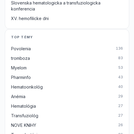
Slovenska hematologicka a transfuziologicka
konferencia
XV. hemofilicke dni
TOP TÉMY
Povolenia
136
tromboza
83
Myelom
53
Pharminfo
43
Hematoonkológ
40
Anémia
29
Hematológia
27
Transfuziológ
27
NOVE KNIHY
26