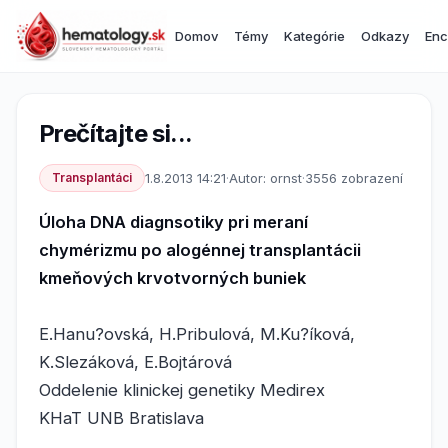
Domov
Témy
Kategórie
Odkazy
Enc
Prečítajte si...
Transplantáci
1.8.2013 14:21
·
Autor: ornst
·
3556 zobrazení
Úloha DNA diagnsotiky pri meraní
chymérizmu po alogénnej transplantácii
kmeňových krvotvorných buniek
E.Hanu?ovská, H.Pribulová, M.Ku?íková,
K.Slezáková, E.Bojtárová
Oddelenie klinickej genetiky Medirex
KHaT UNB Bratislava