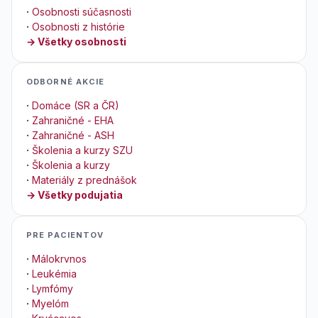
·
Osobnosti súčasnosti
·
Osobnosti z histórie
→ Všetky osobnosti
ODBORNÉ AKCIE
·
Domáce (SR a ČR)
·
Zahraničné - EHA
·
Zahraničné - ASH
·
Školenia a kurzy SZU
·
Školenia a kurzy
·
Materiály z prednášok
→ Všetky podujatia
PRE PACIENTOV
·
Málokrvnos
·
Leukémia
·
Lymfómy
·
Myelóm