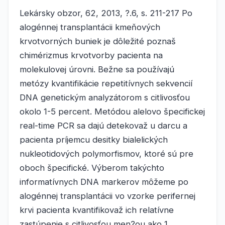
Lekársky obzor, 62, 2013, ?.6, s. 211-217 Po
alogénnej transplantácii kmeňových
krvotvorných buniek je dôležité poznaš
chimérizmus krvotvorby pacienta na
molekulovej úrovni. Bežne sa používajú
metózy kvantifikácie repetitívnych sekvencií
DNA genetickým analyzátorom s citlivosťou
okolo 1-5 percent. Metódou alelovo špecifickej
real-time PCR sa dajú detekovaž u darcu a
pacienta príjemcu desitky bialelických
nukleotidových polymorfismov, ktoré sú pre
oboch špecifické. Výberom takýchto
informatívnych DNA markerov môžeme po
alogénnej transplantácii vo vzorke perifernej
krvi pacienta kvantifikovaž ich relatívne
zastúpenie s citlivosťou men?ou ako 1