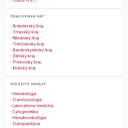
·
Odbor H a T
PRACOVISKÁ HAT
·
Bratislavský kraj
·
Trnavský kraj
·
Nitriansky kraj
·
Trenčiansky kraj
·
Banskobystrický kraj
·
Žilinský kraj
·
Prešovský kraj
·
Košický kraj
DÔLEŽITÉ ODKAZY
·
Hematológia
·
Transfuziológia
·
Laboratórna medicína
·
Cytogenetika
·
Hematoonkológia
·
Transplantácia