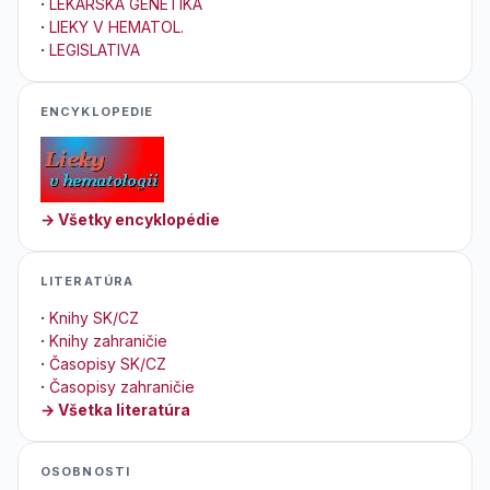
·
LEKÁRSKA GENETIKA
·
LIEKY V HEMATOL.
·
LEGISLATIVA
ENCYKLOPEDIE
→ Všetky encyklopédie
LITERATÚRA
·
Knihy SK/CZ
·
Knihy zahraničie
·
Časopisy SK/CZ
·
Časopisy zahraničie
→ Všetka literatúra
OSOBNOSTI