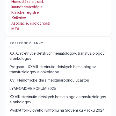
·
Hemostáza a tromb.
·
Imunohematológia
·
Klinické registre
·
Knižnice
·
Asociácie, spoločnosti
·
MZd
POSLEDNÉ ČLÁNKY
XXIX. stretnutie detskych hematologov, transfúziologov
a onkologov
Program - XXVIII. stretnutie detskych hematologov,
transfuziologov a onkologov
XVI. Hemofilicke dni s medzinarodnou učastou
LYMFOMOVE FORUM 2025
XXVIII. stretnutie detskych hematologov, transfuziologov
a onkologov
Vyskyt folikuloveho lymfomu na Slovensku v roku 2024