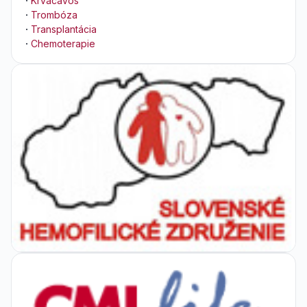
·
Krvácavos
·
Trombóza
·
Transplantácia
·
Chemoterapie