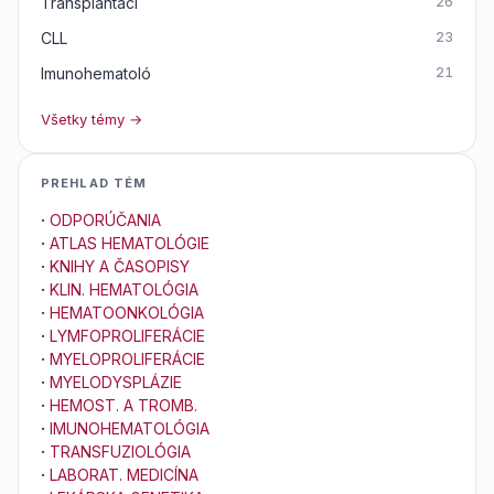
Transplantáci
26
CLL
23
Imunohematoló
21
Všetky témy →
PREHLAD TÉM
·
ODPORÚČANIA
·
ATLAS HEMATOLÓGIE
·
KNIHY A ČASOPISY
·
KLIN. HEMATOLÓGIA
·
HEMATOONKOLÓGIA
·
LYMFOPROLIFERÁCIE
·
MYELOPROLIFERÁCIE
·
MYELODYSPLÁZIE
·
HEMOST. A TROMB.
·
IMUNOHEMATOLÓGIA
·
TRANSFUZIOLÓGIA
·
LABORAT. MEDICÍNA