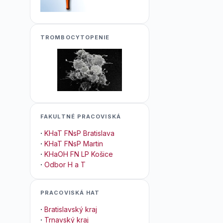
TROMBOCYTOPENIE
FAKULTNÉ PRACOVISKÁ
·
KHaT FNsP Bratislava
·
KHaT FNsP Martin
·
KHaOH FN LP Košice
·
Odbor H a T
PRACOVISKÁ HAT
·
Bratislavský kraj
·
Trnavský kraj