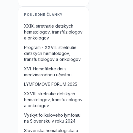
POSLEDNÉ ČLÁNKY
XXIX. stretnutie detskych
hematologov, transfúziologov
a onkologov
Program - XXVIII. stretnutie
detskych hematologov,
transfuziologov a onkologov
XVI. Hemofilicke dni s
medzinarodnou učastou
LYMFOMOVE FORUM 2025
XXVIII. stretnutie detskych
hematologov, transfuziologov
a onkologov
Vyskyt folikuloveho lymfomu
na Slovensku v roku 2024
Slovenska hematologicka a