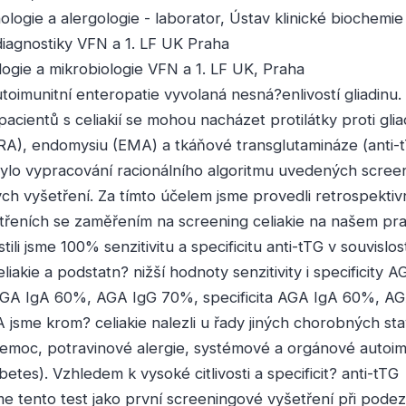
nologie a alergologie - laborator, Ústav klinické biochemie
diagnostiky VFN a 1. LF UK Praha
ogie a mikrobiologie VFN a 1. LF UK, Praha
autoimunitní enteropatie vyvolaná nesná?enlivostí gliadinu
acientů s celiakií se mohou nacházet protilátky proti gli
ARA), endomysiu (EMA) a tkáňové transglutamináze (anti-t
bylo vypracování racionálního algoritmu uvedených scre
ch vyšetření. Za tímto účelem jsme provedli retrospektiv
třeních se zaměřením na screening celiakie na našem pra
stili jsme 100% senzitivitu a specificitu anti-tTG v souvislost
iakie a podstatn? nižší hodnoty senzitivity i specificity A
a AGA IgA 60%, AGA IgG 70%, specificita AGA IgA 60%, A
A jsme krom? celiakie nalezli u řady jiných chorobných st
emoc, potravinové alergie, systémové a orgánové autoim
etes). Vzhledem k vysoké citlivosti a specificit? anti-tTG
 tento test jako první screeningové vyšetření při podez