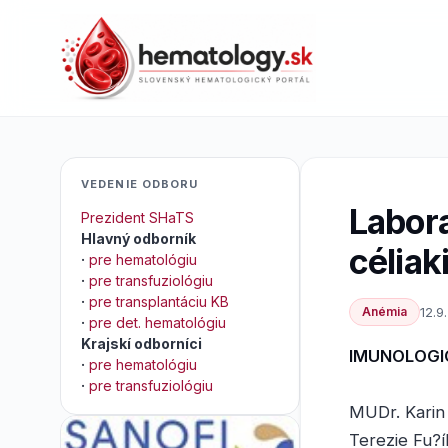
VEDENIE ODBORU
Labora
Prezident SHaTS
Hlavný odborník
céliak
·
pre hematológiu
·
pre transfuziológiu
·
pre transplantáciu KB
Anémia
12.9
·
pre det. hematológiu
Krajskí odborníci
IMUNOLOGIC
·
pre hematológiu
·
pre transfuziológiu
MUDr. Karin 
Terezie Fu?í