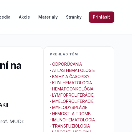
pédia
Akcie
Materiály
Stránky
Prihlásiť
PREHLAD TÉM
ní na
·
ODPORÚČANIA
·
ATLAS HEMATOLÓGIE
·
KNIHY A ČASOPISY
·
KLIN. HEMATOLÓGIA
·
HEMATOONKOLÓGIA
·
LYMFOPROLIFERÁCIE
·
MYELOPROLIFERÁCIE
KII
·
MYELODYSPLÁZIE
·
HEMOST. A TROMB.
·
IMUNOHEMATOLÓGIA
prof. MUDr.
·
TRANSFUZIOLÓGIA