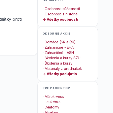
OSOBNOSTI
·
Osobnosti súčasnosti
·
Osobnosti z histórie
ilátky proti
→ Všetky osobnosti
ODBORNÉ AKCIE
·
Domáce (SR a ČR)
·
Zahraničné - EHA
·
Zahraničné - ASH
·
Školenia a kurzy SZU
·
Školenia a kurzy
·
Materiály z prednášok
→ Všetky podujatia
PRE PACIENTOV
·
Málokrvnos
·
Leukémia
·
Lymfómy
·
Myelóm