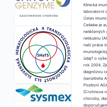
Klinická imu
laboratorní 
GAUCHEROVA CHOROBA
Ústav imunol
Celiakie je 
neléčených p
retikulinu (
naší práce 
imunologický
údaj? o vyše
rok 2004. Zji
diagnózou cel
(senzitivit
Pozitivní AG
(Crohnova n
choroby, diab
doporučujeme