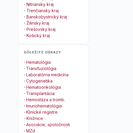
·
Nitriansky kraj
·
Trenčiansky kraj
·
Banskobystrický kraj
·
Žilinský kraj
·
Prešovský kraj
·
Košický kraj
DÔLEŽITÉ ODKAZY
·
Hematológia
·
Transfuziológia
·
Laboratórna medicína
·
Cytogenetika
·
Hematoonkológia
·
Transplantácia
·
Hemostáza a tromb.
·
Imunohematológia
·
Klinické registre
·
Knižnice
·
Asociácie, spoločnosti
·
MZd