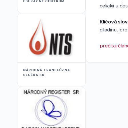
EDUKACNÉ CENTRUM
celiakii u d
Klíčová slov
gliadinu, pro
prečítaj člá
NÁRODNÁ TRANSFÚZNA
SLUŽBA SR