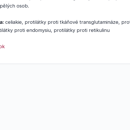
ospělých osob.
a:
celiakie, protilátky proti tkáňové transglutamináze, prot
tilátky proti endomysiu, protilátky proti retikulinu
nok