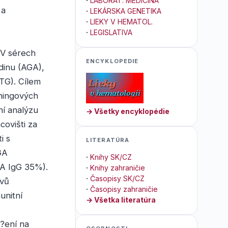
·
LABORAT. MEDICÍNA
 a
·
LEKÁRSKA GENETIKA
·
LIEKY V HEMATOL.
·
LEGISLATIVA
. V sérech
ENCYKLOPEDIE
adinu (AGA),
TG). Cílem
eningových
ní analýzu
→ Všetky encyklopédie
covišti za
i s
LITERATÚRA
GA
·
Knihy SK/CZ
GA IgG 35%).
·
Knihy zahraničie
·
Časopisy SK/CZ
avů
·
Časopisy zahraničie
unitní
→ Všetka literatúra
?ení na