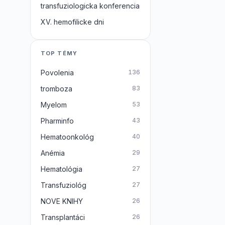
transfuziologicka konferencia
XV. hemofilicke dni
TOP TÉMY
Povolenia
136
tromboza
83
Myelom
53
Pharminfo
43
Hematoonkológ
40
Anémia
29
Hematológia
27
Transfuziológ
27
NOVE KNIHY
26
Transplantáci
26