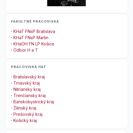
FAKULTNÉ PRACOVISKÁ
·
KHaT FNsP Bratislava
·
KHaT FNsP Martin
·
KHaOH FN LP Košice
·
Odbor H a T
PRACOVISKÁ HAT
·
Bratislavský kraj
·
Trnavský kraj
·
Nitriansky kraj
·
Trenčiansky kraj
·
Banskobystrický kraj
·
Žilinský kraj
·
Prešovský kraj
·
Košický kraj