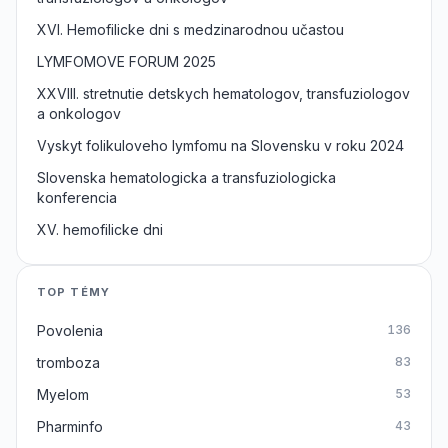
XVI. Hemofilicke dni s medzinarodnou učastou
LYMFOMOVE FORUM 2025
XXVIII. stretnutie detskych hematologov, transfuziologov
a onkologov
Vyskyt folikuloveho lymfomu na Slovensku v roku 2024
Slovenska hematologicka a transfuziologicka
konferencia
XV. hemofilicke dni
TOP TÉMY
Povolenia
136
tromboza
83
Myelom
53
Pharminfo
43