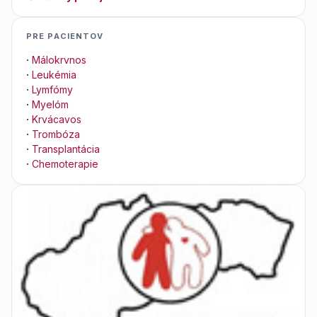
PRE PACIENTOV
·
Málokrvnos
·
Leukémia
·
Lymfómy
·
Myelóm
·
Krvácavos
·
Trombóza
·
Transplantácia
·
Chemoterapie