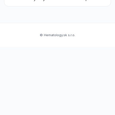
© Hematology.sk s.r.o.