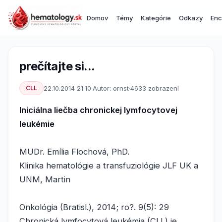
Domov
Témy
Kategórie
Odkazy
Enc
prečítajte si...
CLL
22.10.2014 21:10
·
Autor: ornst
·
4633 zobrazení
Iniciálna liečba chronickej lymfocytovej
leukémie
MUDr. Emília Flochová, PhD.
Klinika hematológie a transfuziológie JLF UK a
UNM, Martin
Onkológia (Bratisl.), 2014; ro?. 9(5): 29
Chronická lymfocytová leukémia (CLL) je