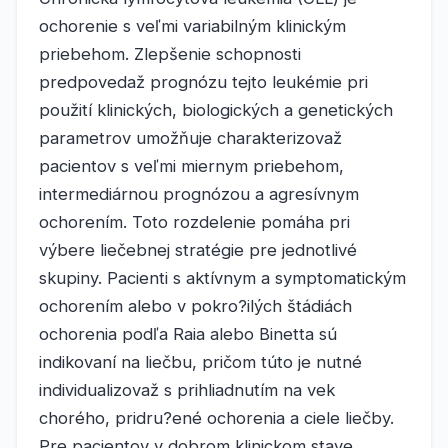
ochorenie s veľmi variabilným klinickým
priebehom. Zlepšenie schopnosti
predpovedaž prognózu tejto leukémie pri
použití klinických, biologických a genetických
parametrov umožňuje charakterizovaž
pacientov s veľmi miernym priebehom,
intermediárnou prognózou a agresívnym
ochorením. Toto rozdelenie pomáha pri
výbere liečebnej stratégie pre jednotlivé
skupiny. Pacienti s aktívnym a symptomatickým
ochorením alebo v pokro?ilých štádiách
ochorenia podľa Raia alebo Binetta sú
indikovaní na liečbu, pričom túto je nutné
individualizovaž s prihliadnutím na vek
chorého, pridru?ené ochorenia a ciele liečby.
Pre pacientov v dobrom klinickom stave,