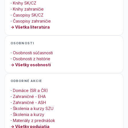
·
Knihy SK/CZ
·
Knihy zahraničie
·
Časopisy SK/CZ
·
Časopisy zahraničie
→ Všetka literatúra
OSOBNOSTI
·
Osobnosti súčasnosti
·
Osobnosti z histórie
→ Všetky osobnosti
ODBORNÉ AKCIE
·
Domáce (SR a ČR)
·
Zahraničné - EHA
·
Zahraničné - ASH
·
Školenia a kurzy SZU
·
Školenia a kurzy
·
Materiály z prednášok
→ Všetky podujatia