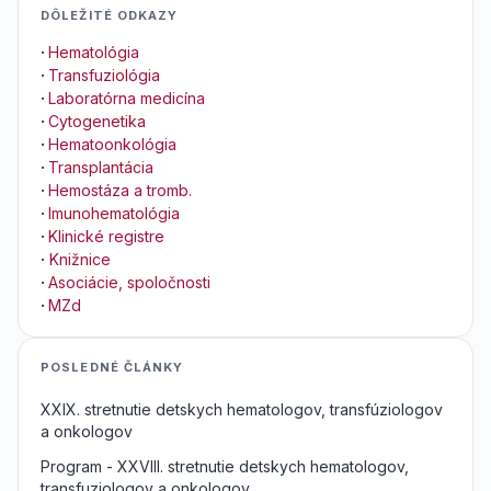
DÔLEŽITÉ ODKAZY
·
Hematológia
·
Transfuziológia
·
Laboratórna medicína
·
Cytogenetika
·
Hematoonkológia
·
Transplantácia
·
Hemostáza a tromb.
·
Imunohematológia
·
Klinické registre
·
Knižnice
·
Asociácie, spoločnosti
·
MZd
POSLEDNÉ ČLÁNKY
XXIX. stretnutie detskych hematologov, transfúziologov
a onkologov
Program - XXVIII. stretnutie detskych hematologov,
transfuziologov a onkologov