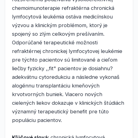
chemoimunoterapie refraktérna chronická
lymfocytová leukémia ostáva medicínskou
výzvou a klinickým problémom, ktorý je
spojený so zlým celkovým prešívaním.
Odporúčané terapeutické možnosti
refraktérnej chronickej lymfocytovej leukémie
pre týchto pacientov sú limitované a cieľom
liečby fyzicky ,,fit" pacientov je dosiahnu?
adekvátnu cytoredukciu a následne vykonaš
alogénnu transplantáciu kmeňových
krvotvorných buniek. Viacero nových
cielených liekov dokazuje v klinických štúdiách
významný terapeutický benefit pre túto
populáciu pacientov.
Kľúčové slová:
chronická lymfocytová