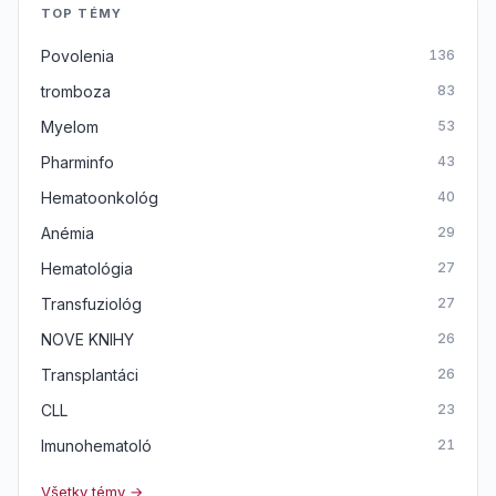
TOP TÉMY
Povolenia
136
tromboza
83
Myelom
53
Pharminfo
43
Hematoonkológ
40
Anémia
29
Hematológia
27
Transfuziológ
27
NOVE KNIHY
26
Transplantáci
26
CLL
23
Imunohematoló
21
Všetky témy →