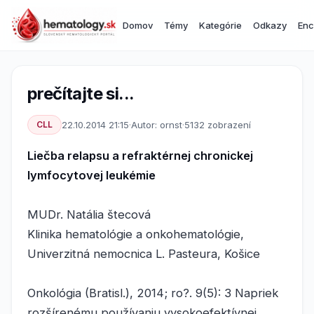
Domov
Témy
Kategórie
Odkazy
Enc
prečítajte si...
CLL
22.10.2014 21:15
·
Autor: ornst
·
5132 zobrazení
Liečba relapsu a refraktérnej chronickej
lymfocytovej leukémie
MUDr. Natália štecová
Klinika hematológie a onkohematológie,
Univerzitná nemocnica L. Pasteura, Košice
Onkológia (Bratisl.), 2014; ro?. 9(5): 3 Napriek
rozšírenému používaniu vysokoefektívnej