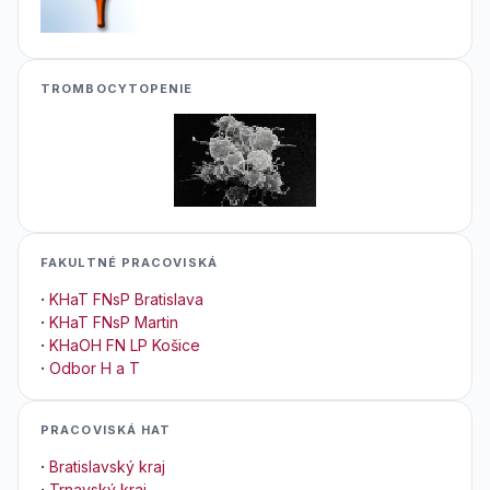
TROMBOCYTOPENIE
FAKULTNÉ PRACOVISKÁ
·
KHaT FNsP Bratislava
·
KHaT FNsP Martin
·
KHaOH FN LP Košice
·
Odbor H a T
PRACOVISKÁ HAT
·
Bratislavský kraj
·
Trnavský kraj