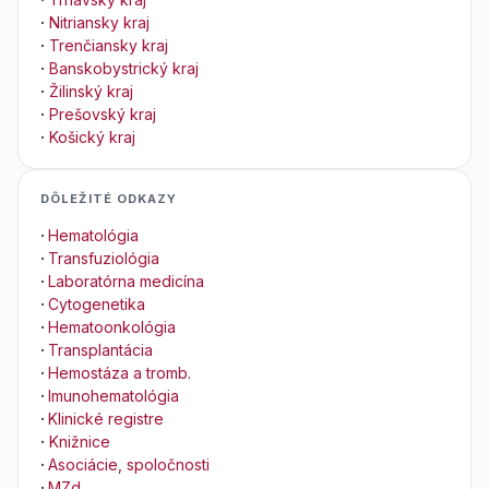
·
Nitriansky kraj
·
Trenčiansky kraj
·
Banskobystrický kraj
·
Žilinský kraj
·
Prešovský kraj
·
Košický kraj
DÔLEŽITÉ ODKAZY
·
Hematológia
·
Transfuziológia
·
Laboratórna medicína
·
Cytogenetika
·
Hematoonkológia
·
Transplantácia
·
Hemostáza a tromb.
·
Imunohematológia
·
Klinické registre
·
Knižnice
·
Asociácie, spoločnosti
·
MZd