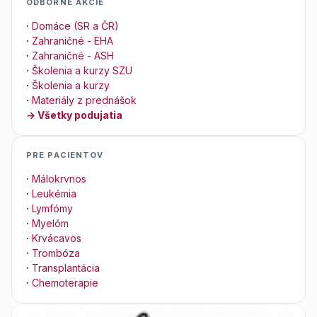
ODBORNÉ AKCIE
·
Domáce (SR a ČR)
·
Zahraničné - EHA
·
Zahraničné - ASH
·
Školenia a kurzy SZU
·
Školenia a kurzy
·
Materiály z prednášok
→ Všetky podujatia
PRE PACIENTOV
·
Málokrvnos
·
Leukémia
·
Lymfómy
·
Myelóm
·
Krvácavos
·
Trombóza
·
Transplantácia
·
Chemoterapie