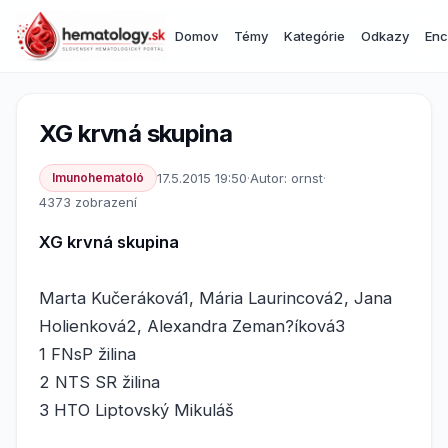
Domov
Témy
Kategórie
Odkazy
Enc
XG krvná skupina
Imunohematoló
17.5.2015 19:50
·
Autor: ornst
·
4373 zobrazení
XG krvná skupina
Marta Kučeráková1, Mária Laurincová2, Jana
Holienková2, Alexandra Zeman?íková3
1 FNsP žilina
2 NTS SR žilina
3 HTO Liptovský Mikuláš