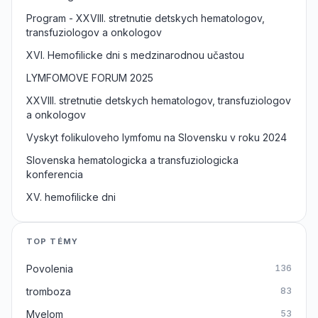
Program - XXVIII. stretnutie detskych hematologov,
transfuziologov a onkologov
XVI. Hemofilicke dni s medzinarodnou učastou
LYMFOMOVE FORUM 2025
XXVIII. stretnutie detskych hematologov, transfuziologov
a onkologov
Vyskyt folikuloveho lymfomu na Slovensku v roku 2024
Slovenska hematologicka a transfuziologicka
konferencia
XV. hemofilicke dni
TOP TÉMY
Povolenia
136
tromboza
83
Myelom
53