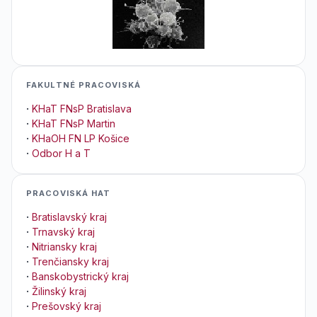
FAKULTNÉ PRACOVISKÁ
·
KHaT FNsP Bratislava
·
KHaT FNsP Martin
·
KHaOH FN LP Košice
·
Odbor H a T
PRACOVISKÁ HAT
·
Bratislavský kraj
·
Trnavský kraj
·
Nitriansky kraj
·
Trenčiansky kraj
·
Banskobystrický kraj
·
Žilinský kraj
·
Prešovský kraj