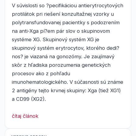
V súvislosti so ?pecifikáciou antierytrocytových
protilátok pri riešení konzultažnej vzorky u
polytransfundovanej pacientky s podozrením
na anti-Xga pí?em pár slov o skupinovom
systéme XG. Skupinový systém XG je
skupinový systém erytrocytov, ktorého dedi?
nos? je viazaná na gonozómy. Je zaujímavý
skôr z hľadiska porozumenia genetických
procesov ako z pohľadu
imunohematologického. V súčasnosti sú známe
2 antigény tejto krvnej skupiny: Xga (tiež XG1)
a CD99 (XG2).
čítaj článok