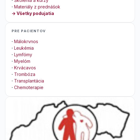
·
Školenia a kurzy
·
Materiály z prednášok
→ Všetky podujatia
PRE PACIENTOV
·
Málokrvnos
·
Leukémia
·
Lymfómy
·
Myelóm
·
Krvácavos
·
Trombóza
·
Transplantácia
·
Chemoterapie