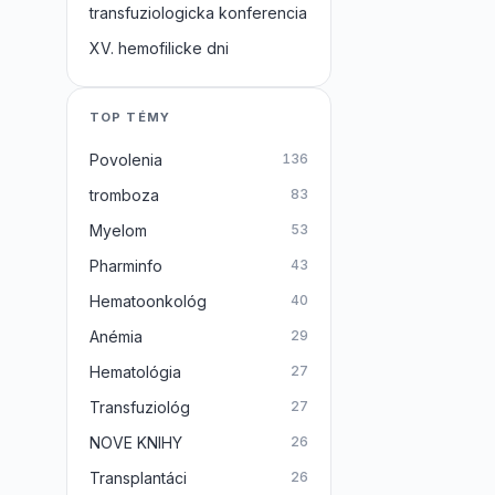
transfuziologicka konferencia
XV. hemofilicke dni
TOP TÉMY
Povolenia
136
tromboza
83
Myelom
53
Pharminfo
43
Hematoonkológ
40
Anémia
29
Hematológia
27
Transfuziológ
27
NOVE KNIHY
26
Transplantáci
26