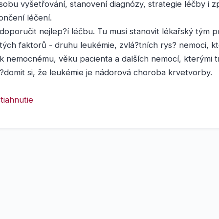
obu vyšetřování, stanovení diagnózy, strategie léčby i 
ončení léčení.
poručit nejlep?í léčbu. Tu musí stanovit lékařský tým p
tých faktorů - druhu leukémie, zvlá?tních rys? nemoci, kte
 nemocnému, věku pacienta a dalších nemocí, kterými tr
?domit si, že leukémie je nádorová choroba krvetvorby.
tiahnutie