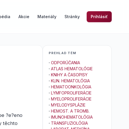
pédia
Akcie
Materiály
Stránky
Prihlásiť
PREHLAD TÉM
·
ODPORÚČANIA
·
ATLAS HEMATOLÓGIE
·
KNIHY A ČASOPISY
·
KLIN. HEMATOLÓGIA
·
HEMATOONKOLÓGIA
·
LYMFOPROLIFERÁCIE
·
MYELOPROLIFERÁCIE
·
MYELODYSPLÁZIE
·
HEMOST. A TROMB.
épe ?e?eno
·
IMUNOHEMATOLÓGIA
y těchto
·
TRANSFUZIOLÓGIA