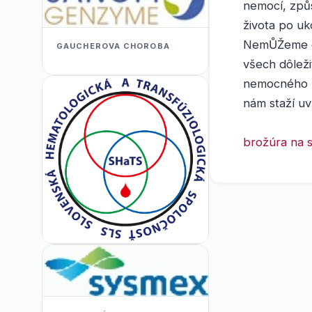
nemocí, způs
života po uk
NemŮŽeme do
GAUCHEROVA CHOROBA
všech dôleži
nemocného k
nám staží uv
brožúra na s