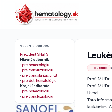
VEDENIE ODBORU
Leuké
Prezident SHaTS
Hlavný odborník
·
pre hematológiu
P-leukemia
·
pre transfuziológiu
·
pre transplantáciu KB
Prof. MUDr. 
·
pre det. hematológiu
Prof. MUDr. 
Krajskí odborníci
·
pre hematológiu
Úvod
·
pre transfuziológiu
Tato inform
leukémiím. C