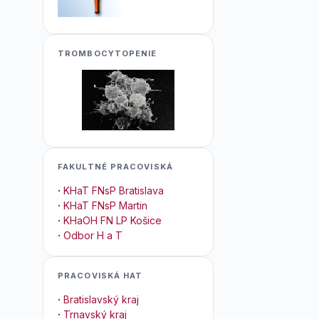
TROMBOCYTOPENIE
FAKULTNÉ PRACOVISKÁ
·
KHaT FNsP Bratislava
·
KHaT FNsP Martin
·
KHaOH FN LP Košice
·
Odbor H a T
PRACOVISKÁ HAT
·
Bratislavský kraj
·
Trnavský kraj