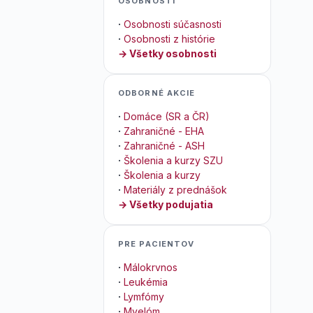
OSOBNOSTI
·
Osobnosti súčasnosti
·
Osobnosti z histórie
→ Všetky osobnosti
ODBORNÉ AKCIE
·
Domáce (SR a ČR)
·
Zahraničné - EHA
·
Zahraničné - ASH
·
Školenia a kurzy SZU
·
Školenia a kurzy
·
Materiály z prednášok
→ Všetky podujatia
PRE PACIENTOV
·
Málokrvnos
·
Leukémia
·
Lymfómy
·
Myelóm