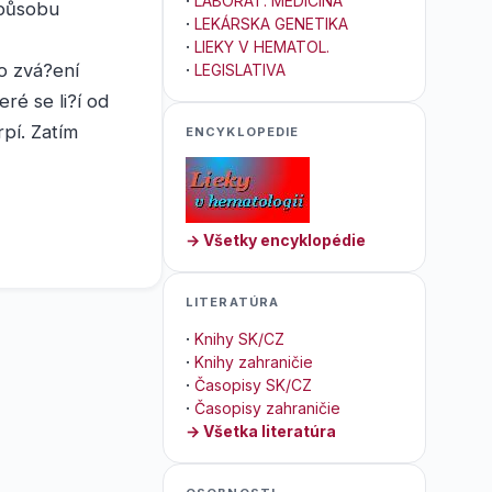
·
LABORAT. MEDICÍNA
způsobu
·
LEKÁRSKA GENETIKA
·
LIEKY V HEMATOL.
o zvá?ení
·
LEGISLATIVA
ré se li?í od
pí. Zatím
ENCYKLOPEDIE
→ Všetky encyklopédie
LITERATÚRA
·
Knihy SK/CZ
·
Knihy zahraničie
·
Časopisy SK/CZ
·
Časopisy zahraničie
→ Všetka literatúra