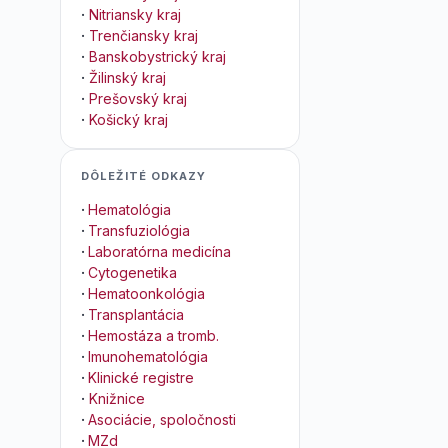
·
Nitriansky kraj
·
Trenčiansky kraj
·
Banskobystrický kraj
·
Žilinský kraj
·
Prešovský kraj
·
Košický kraj
DÔLEŽITÉ ODKAZY
·
Hematológia
·
Transfuziológia
·
Laboratórna medicína
·
Cytogenetika
·
Hematoonkológia
·
Transplantácia
·
Hemostáza a tromb.
·
Imunohematológia
·
Klinické registre
·
Knižnice
·
Asociácie, spoločnosti
·
MZd