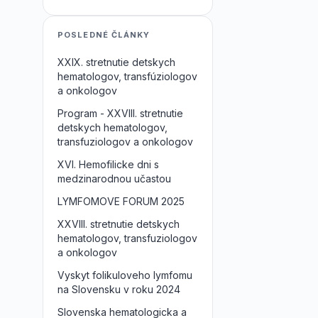
POSLEDNÉ ČLÁNKY
XXIX. stretnutie detskych
hematologov, transfúziologov
a onkologov
Program - XXVIII. stretnutie
detskych hematologov,
transfuziologov a onkologov
XVI. Hemofilicke dni s
medzinarodnou učastou
LYMFOMOVE FORUM 2025
XXVIII. stretnutie detskych
hematologov, transfuziologov
a onkologov
Vyskyt folikuloveho lymfomu
na Slovensku v roku 2024
Slovenska hematologicka a