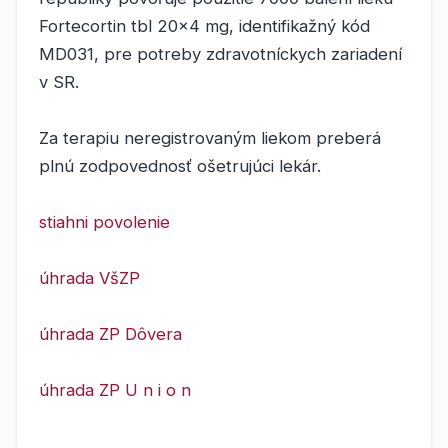
Fortecortin tbl 20x4 mg, identifikažný kód
MD031, pre potreby zdravotníckych zariadení
v SR.
Za terapiu neregistrovaným liekom preberá
plnú zodpovednosť ošetrujúci lekár.
stiahni povolenie
úhrada VšZP
úhrada ZP Dôvera
úhrada ZP U n i o n