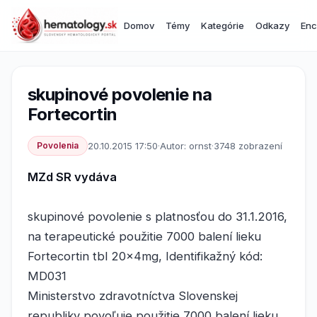
Domov
Témy
Kategórie
Odkazy
Enc
skupinové povolenie na
Fortecortin
Povolenia
20.10.2015 17:50
·
Autor: ornst
·
3748 zobrazení
MZd SR vydáva
skupinové povolenie s platnosťou do 31.1.2016,
na terapeutické použitie 7000 balení lieku
Fortecortin tbl 20x4mg, Identifikažný kód:
MD031
Ministerstvo zdravotníctva Slovenskej
republiky povoľuje použitie 7000 balení lieku