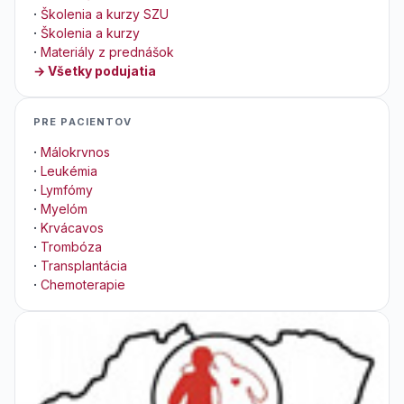
·
Školenia a kurzy SZU
·
Školenia a kurzy
·
Materiály z prednášok
→ Všetky podujatia
PRE PACIENTOV
·
Málokrvnos
·
Leukémia
·
Lymfómy
·
Myelóm
·
Krvácavos
·
Trombóza
·
Transplantácia
·
Chemoterapie