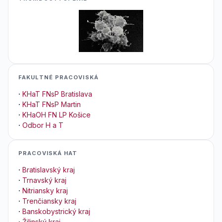
FAKULTNÉ PRACOVISKÁ
·
KHaT FNsP Bratislava
·
KHaT FNsP Martin
·
KHaOH FN LP Košice
·
Odbor H a T
PRACOVISKÁ HAT
·
Bratislavský kraj
·
Trnavský kraj
·
Nitriansky kraj
·
Trenčiansky kraj
·
Banskobystrický kraj
·
Žilinský kraj