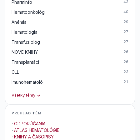
Pharminfo
43
Hematoonkológ
40
Anémia
29
Hematológia
27
Transfuziológ
27
NOVE KNIHY
26
Transplantáci
26
CLL
23
Imunohematoló
21
Všetky témy →
PREHLAD TÉM
·
ODPORÚČANIA
·
ATLAS HEMATOLÓGIE
·
KNIHY A ČASOPISY