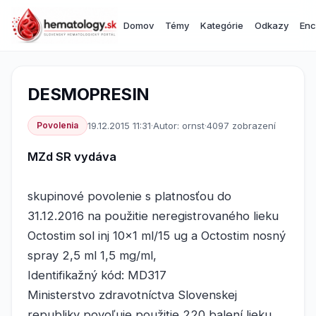
Domov
Témy
Kategórie
Odkazy
Enc
DESMOPRESIN
Povolenia
19.12.2015 11:31
·
Autor: ornst
·
4097 zobrazení
MZd SR vydáva
skupinové povolenie s platnosťou do
31.12.2016 na použitie neregistrovaného lieku
Octostim sol inj 10x1 ml/15 ug a Octostim nosný
spray 2,5 ml 1,5 mg/ml,
Identifikažný kód: MD317
Ministerstvo zdravotníctva Slovenskej
republiky povoľuje použitie 220 balení lieku