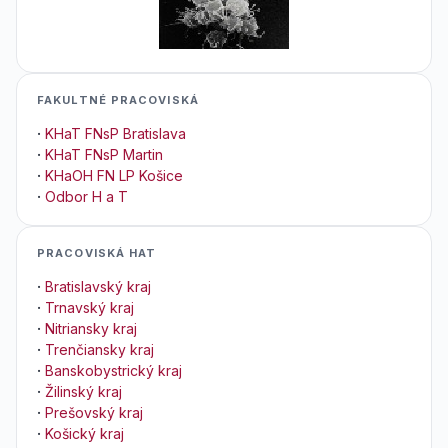
FAKULTNÉ PRACOVISKÁ
·
KHaT FNsP Bratislava
·
KHaT FNsP Martin
·
KHaOH FN LP Košice
·
Odbor H a T
PRACOVISKÁ HAT
·
Bratislavský kraj
·
Trnavský kraj
·
Nitriansky kraj
·
Trenčiansky kraj
·
Banskobystrický kraj
·
Žilinský kraj
·
Prešovský kraj
·
Košický kraj