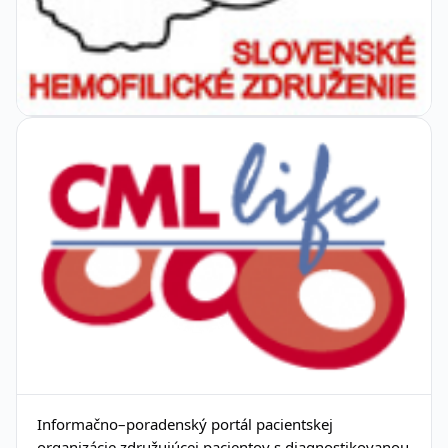
Informačno–poradenský portál pacientskej
organizácie združujúcej pacientov s diagnostikovanou