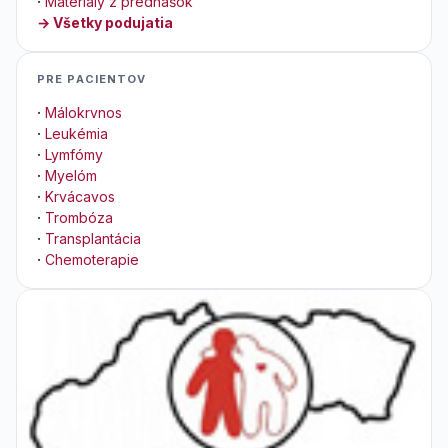
·
Materiály z prednášok
→ Všetky podujatia
PRE PACIENTOV
·
Málokrvnos
·
Leukémia
·
Lymfómy
·
Myelóm
·
Krvácavos
·
Trombóza
·
Transplantácia
·
Chemoterapie