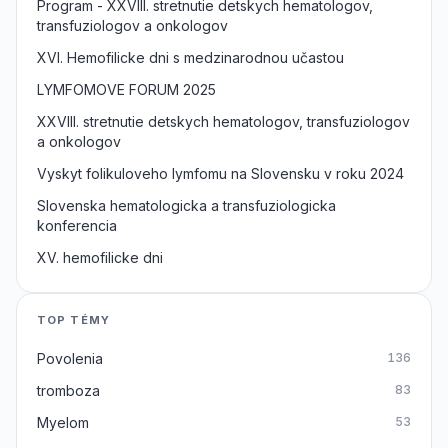
Program - XXVIII. stretnutie detskych hematologov,
transfuziologov a onkologov
XVI. Hemofilicke dni s medzinarodnou učastou
LYMFOMOVE FORUM 2025
XXVIII. stretnutie detskych hematologov, transfuziologov
a onkologov
Vyskyt folikuloveho lymfomu na Slovensku v roku 2024
Slovenska hematologicka a transfuziologicka
konferencia
XV. hemofilicke dni
TOP TÉMY
Povolenia
136
tromboza
83
Myelom
53