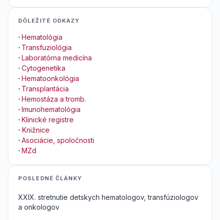
DÔLEŽITÉ ODKAZY
·
Hematológia
·
Transfuziológia
·
Laboratórna medicína
·
Cytogenetika
·
Hematoonkológia
·
Transplantácia
·
Hemostáza a tromb.
·
Imunohematológia
·
Klinické registre
·
Knižnice
·
Asociácie, spoločnosti
·
MZd
POSLEDNÉ ČLÁNKY
XXIX. stretnutie detskych hematologov, transfúziologov
a onkologov