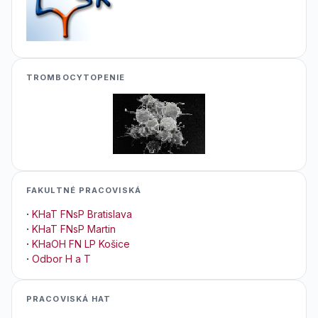
TROMBOCYTOPENIE
FAKULTNÉ PRACOVISKÁ
·
KHaT FNsP Bratislava
·
KHaT FNsP Martin
·
KHaOH FN LP Košice
·
Odbor H a T
PRACOVISKÁ HAT