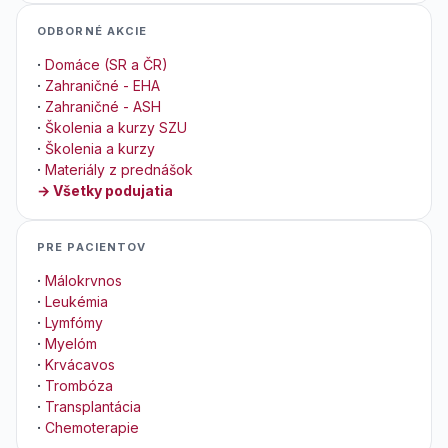
ODBORNÉ AKCIE
·
Domáce (SR a ČR)
·
Zahraničné - EHA
·
Zahraničné - ASH
·
Školenia a kurzy SZU
·
Školenia a kurzy
·
Materiály z prednášok
→ Všetky podujatia
PRE PACIENTOV
·
Málokrvnos
·
Leukémia
·
Lymfómy
·
Myelóm
·
Krvácavos
·
Trombóza
·
Transplantácia
·
Chemoterapie