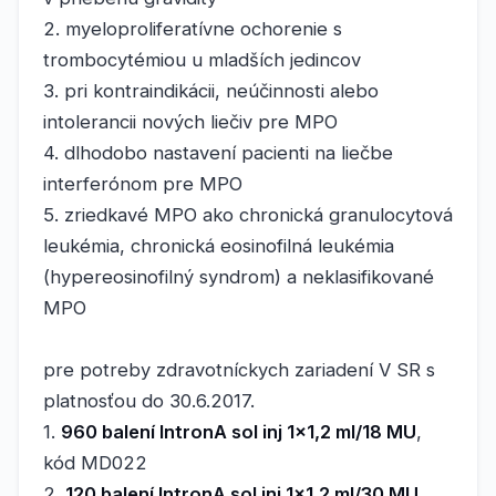
2. myeloproliferatívne ochorenie s
trombocytémiou u mladších jedincov
3. pri kontraindikácii, neúčinnosti alebo
intolerancii nových liečiv pre MPO
4. dlhodobo nastavení pacienti na liečbe
interferónom pre MPO
5. zriedkavé MPO ako chronická granulocytová
leukémia, chronická eosinofilná leukémia
(hypereosinofilný syndrom) a neklasifikované
MPO
pre potreby zdravotníckych zariadení V SR s
platnosťou do 30.6.2017.
1.
960 balení IntronA sol inj 1x1,2 ml/18 MU
,
kód MD022
2.
120 balení IntronA sol inj 1x1,2 ml/30 MU
,