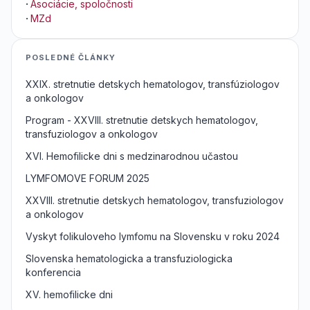
·
Asociácie, spoločnosti
·
MZd
POSLEDNÉ ČLÁNKY
XXIX. stretnutie detskych hematologov, transfúziologov
a onkologov
Program - XXVIII. stretnutie detskych hematologov,
transfuziologov a onkologov
XVI. Hemofilicke dni s medzinarodnou učastou
LYMFOMOVE FORUM 2025
XXVIII. stretnutie detskych hematologov, transfuziologov
a onkologov
Vyskyt folikuloveho lymfomu na Slovensku v roku 2024
Slovenska hematologicka a transfuziologicka
konferencia
XV. hemofilicke dni