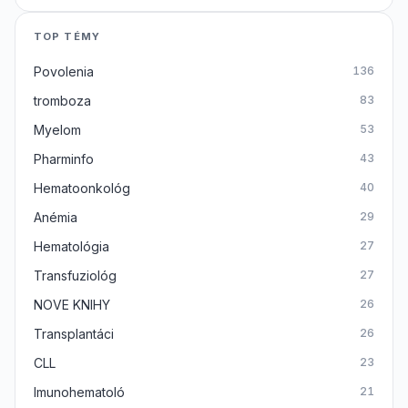
TOP TÉMY
Povolenia
136
tromboza
83
Myelom
53
Pharminfo
43
Hematoonkológ
40
Anémia
29
Hematológia
27
Transfuziológ
27
NOVE KNIHY
26
Transplantáci
26
CLL
23
Imunohematoló
21