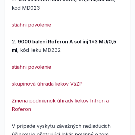
kód MD023
stiahni povolenie
2.
9000 balení Roferon A sol inj 1x3 MU/0,5
ml
, kód lieku MD232
stiahni povolenie
skupinová úhrada liekov VšZP
Zmena podmienok úhrady liekov Intron a
Roferon
V prípade výskytu závažných nežiadúcich
účinkov je ošetrujúci lekár povinný o tom