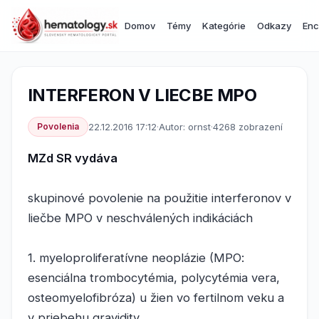
Domov
Témy
Kategórie
Odkazy
Enc
INTERFERON V LIECBE MPO
Povolenia
22.12.2016 17:12
·
Autor: ornst
·
4268 zobrazení
MZd SR vydáva
skupinové povolenie na použitie interferonov v
liečbe MPO v neschválených indikáciách
1. myeloproliferatívne neoplázie (MPO:
esenciálna trombocytémia, polycytémia vera,
osteomyelofibróza) u žien vo fertilnom veku a
v priebehu gravidity