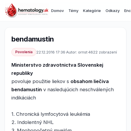
Domov
Témy
Kategórie
Odkazy
Enc
bendamustin
Povolenia
22.12.2016 17:36
·
Autor: ornst
·
4622 zobrazení
Ministerstvo zdravotnictva Slovenskej
republiky
povoluje použitie liekov s
obsahom liečiva
bendamustin
v nasledujúcich neschválených
indikáciách
1. Chronická lymfocytová leukémia
2. Indolentný NHL
3. Mnohopočetný myelóm