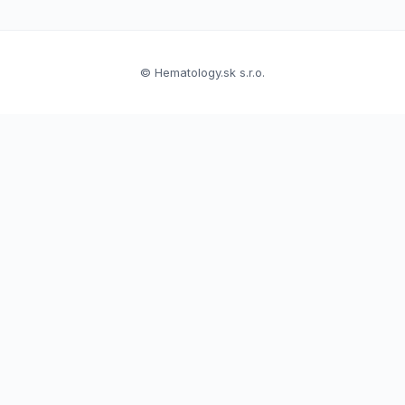
© Hematology.sk s.r.o.