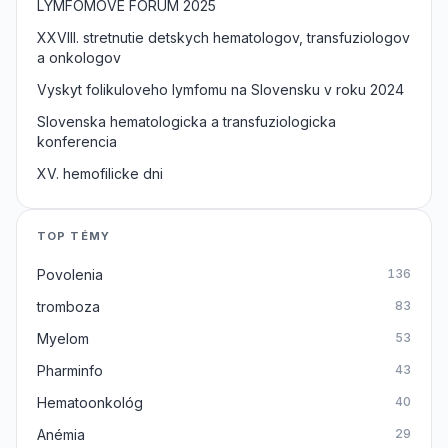
LYMFOMOVE FORUM 2025
XXVIII. stretnutie detskych hematologov, transfuziologov
a onkologov
Vyskyt folikuloveho lymfomu na Slovensku v roku 2024
Slovenska hematologicka a transfuziologicka
konferencia
XV. hemofilicke dni
TOP TÉMY
Povolenia
136
tromboza
83
Myelom
53
Pharminfo
43
Hematoonkológ
40
Anémia
29