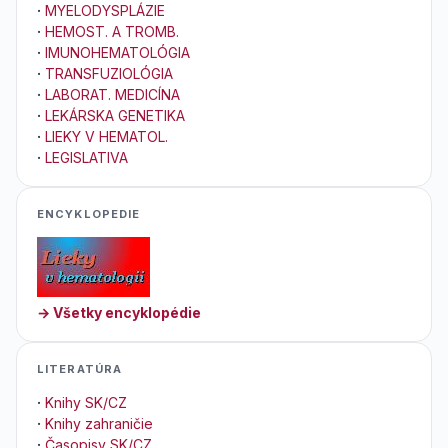
·
MYELODYSPLÁZIE
·
HEMOST. A TROMB.
·
IMUNOHEMATOLÓGIA
·
TRANSFUZIOLÓGIA
·
LABORAT. MEDICÍNA
·
LEKÁRSKA GENETIKA
·
LIEKY V HEMATOL.
·
LEGISLATIVA
ENCYKLOPEDIE
→ Všetky encyklopédie
LITERATÚRA
·
Knihy SK/CZ
·
Knihy zahraničie
·
Časopisy SK/CZ