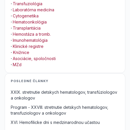
·
Transfuziológia
·
Laboratórna medicína
·
Cytogenetika
·
Hematoonkológia
·
Transplantácia
·
Hemostáza a tromb.
·
Imunohematológia
·
Klinické registre
·
Knižnice
·
Asociácie, spoločnosti
·
MZd
POSLEDNÉ ČLÁNKY
XXIX. stretnutie detskych hematologov, transfúziologov
a onkologov
Program - XXVIII. stretnutie detskych hematologov,
transfuziologov a onkologov
XVI. Hemofilicke dni s medzinarodnou učastou