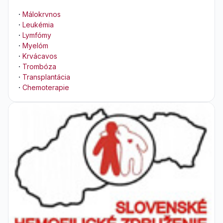
·
Málokrvnos
·
Leukémia
·
Lymfómy
·
Myelóm
·
Krvácavos
·
Trombóza
·
Transplantácia
·
Chemoterapie