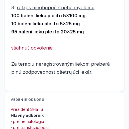
3.
relaps mnohopočetného myelomu
100 balení lieku plc ifo 5x100 mg
10 balení lieku plc ifo 5x25 mg
95 balení lieku plc ifo 20x25 mg
stiahnuť povolenie
Za terapiu neregistrovaným liekom preberá
plnú zodpovednost ošetrujúci lekár.
VEDENIE ODBORU
Prezident SHaTS
Hlavný odborník
·
pre hematológiu
·
pre transfuziológiu