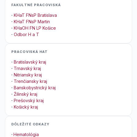
FAKULTNÉ PRACOVISKÁ
·
KHaT FNsP Bratislava
·
KHaT FNsP Martin
·
KHaOH FN LP Košice
·
Odbor H a T
PRACOVISKÁ HAT
·
Bratislavský kraj
·
Trnavský kraj
·
Nitriansky kraj
·
Trenčiansky kraj
·
Banskobystrický kraj
·
Žilinský kraj
·
Prešovský kraj
·
Košický kraj
DÔLEŽITÉ ODKAZY
·
Hematológia