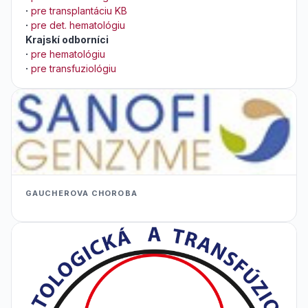
·
pre transplantáciu KB
·
pre det. hematológiu
Krajskí odborníci
·
pre hematológiu
·
pre transfuziológiu
GAUCHEROVA CHOROBA