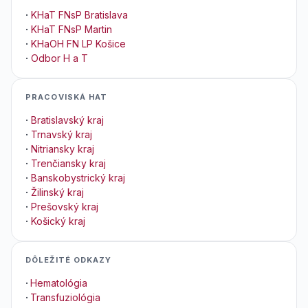
·
KHaT FNsP Bratislava
·
KHaT FNsP Martin
·
KHaOH FN LP Košice
·
Odbor H a T
PRACOVISKÁ HAT
·
Bratislavský kraj
·
Trnavský kraj
·
Nitriansky kraj
·
Trenčiansky kraj
·
Banskobystrický kraj
·
Žilinský kraj
·
Prešovský kraj
·
Košický kraj
DÔLEŽITÉ ODKAZY
·
Hematológia
·
Transfuziológia