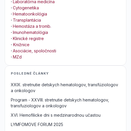
·
Laboratórna medicína
·
Cytogenetika
·
Hematoonkológia
·
Transplantácia
·
Hemostáza a tromb.
·
Imunohematológia
·
Klinické registre
·
Knižnice
·
Asociácie, spoločnosti
·
MZd
POSLEDNÉ ČLÁNKY
XXIX. stretnutie detskych hematologov, transfúziologov
a onkologov
Program - XXVIII. stretnutie detskych hematologov,
transfuziologov a onkologov
XVI. Hemofilicke dni s medzinarodnou učastou
LYMFOMOVE FORUM 2025