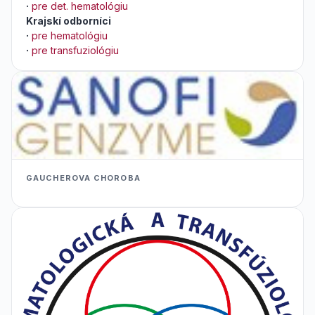
·
pre det. hematológiu
Krajskí odborníci
·
pre hematológiu
·
pre transfuziológiu
GAUCHEROVA CHOROBA