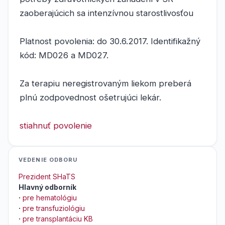
zaoberajúcich sa intenzívnou starostlivosťou
Platnost povolenia: do 30.6.2017. Identifikažný
kód: MD026 a MD027.
Za terapiu neregistrovaným liekom preberá
plnú zodpovednost ošetrujúci lekár.
stiahnuť povolenie
VEDENIE ODBORU
Prezident SHaTS
Hlavný odborník
·
pre hematológiu
·
pre transfuziológiu
·
pre transplantáciu KB