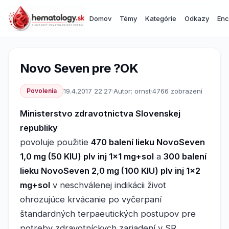
Domov
Témy
Kategórie
Odkazy
Enc
Novo Seven pre ?OK
Povolenia
19.4.2017 22:27
·
Autor: ornst
·
4766 zobrazení
Ministerstvo zdravotnictva Slovenskej
republiky
povoluje použitie
470 balení lieku NovoSeven
1,0 mg (50 KIU) plv inj 1x1 mg+sol
a
300 balení
lieku NovoSeven 2,0 mg (100 KIU) plv inj 1x2
mg+sol
v neschválenej indikácii život
ohrozujúce krvácanie po vyčerpaní
štandardných terpaeutických postupov pre
potreby zdravotníckych zariadení v SR