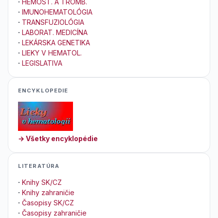
·
HEMOST. A TROMB.
·
IMUNOHEMATOLÓGIA
·
TRANSFUZIOLÓGIA
·
LABORAT. MEDICÍNA
·
LEKÁRSKA GENETIKA
·
LIEKY V HEMATOL.
·
LEGISLATIVA
ENCYKLOPEDIE
→ Všetky encyklopédie
LITERATÚRA
·
Knihy SK/CZ
·
Knihy zahraničie
·
Časopisy SK/CZ
·
Časopisy zahraničie