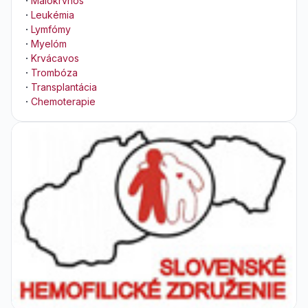
·
Málokrvnos
·
Leukémia
·
Lymfómy
·
Myelóm
·
Krvácavos
·
Trombóza
·
Transplantácia
·
Chemoterapie