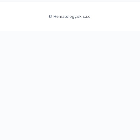
© Hematology.sk s.r.o.