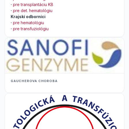
·
pre transplantáciu KB
·
pre det. hematológiu
Krajskí odborníci
·
pre hematológiu
·
pre transfuziológiu
GAUCHEROVA CHOROBA