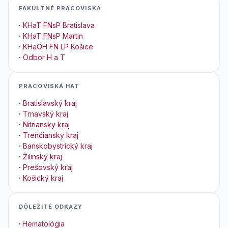
FAKULTNÉ PRACOVISKÁ
·
KHaT FNsP Bratislava
·
KHaT FNsP Martin
·
KHaOH FN LP Košice
·
Odbor H a T
PRACOVISKÁ HAT
·
Bratislavský kraj
·
Trnavský kraj
·
Nitriansky kraj
·
Trenčiansky kraj
·
Banskobystrický kraj
·
Žilinský kraj
·
Prešovský kraj
·
Košický kraj
DÔLEŽITÉ ODKAZY
·
Hematológia