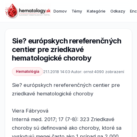
Domov
Témy
Kategórie
Odkazy
Enc
Sie? európskych rereferenčných
centier pre zriedkavé
hematologické choroby
Hematológia
21.1.2018 14:03
·
Autor: ornst
·
4090 zobrazení
Sie? európskych rereferenčných centier pre
zriedkavé hematologické choroby
Viera Fábryová
Interná med. 2017; 17 (7-8): 323 Zriedkavé
choroby sú definované ako choroby, ktoré sa
vyskytujú menej často ako 1 prípad na 2 000