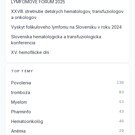
LYMFOMOVE FORUM 2025
XXVIII. stretnutie detskych hematologov, transfuziologov
a onkologov
Vyskyt folikuloveho lymfomu na Slovensku v roku 2024
Slovenska hematologicka a transfuziologicka
konferencia
XV. hemofilicke dni
TOP TÉMY
Povolenia
136
tromboza
83
Myelom
53
Pharminfo
43
Hematoonkológ
40
Anémia
29