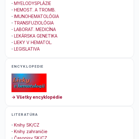
·
MYELODYSPLÁZIE
·
HEMOST. A TROMB.
·
IMUNOHEMATOLÓGIA
·
TRANSFUZIOLÓGIA
·
LABORAT. MEDICÍNA
·
LEKÁRSKA GENETIKA
·
LIEKY V HEMATOL.
·
LEGISLATIVA
ENCYKLOPEDIE
→ Všetky encyklopédie
LITERATÚRA
·
Knihy SK/CZ
·
Knihy zahraničie
·
Časopisy SK/CZ