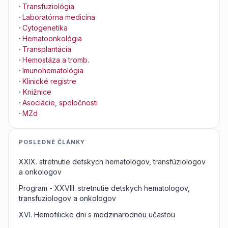
·
Transfuziológia
·
Laboratórna medicína
·
Cytogenetika
·
Hematoonkológia
·
Transplantácia
·
Hemostáza a tromb.
·
Imunohematológia
·
Klinické registre
·
Knižnice
·
Asociácie, spoločnosti
·
MZd
POSLEDNÉ ČLÁNKY
XXIX. stretnutie detskych hematologov, transfúziologov
a onkologov
Program - XXVIII. stretnutie detskych hematologov,
transfuziologov a onkologov
XVI. Hemofilicke dni s medzinarodnou učastou