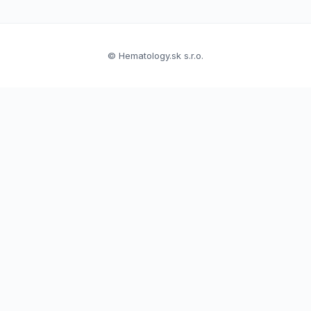
© Hematology.sk s.r.o.