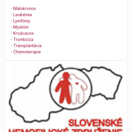
·
Málokrvnos
·
Leukémia
·
Lymfómy
·
Myelóm
·
Krvácavos
·
Trombóza
·
Transplantácia
·
Chemoterapie