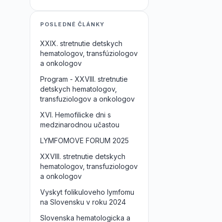
POSLEDNÉ ČLÁNKY
XXIX. stretnutie detskych
hematologov, transfúziologov
a onkologov
Program - XXVIII. stretnutie
detskych hematologov,
transfuziologov a onkologov
XVI. Hemofilicke dni s
medzinarodnou učastou
LYMFOMOVE FORUM 2025
XXVIII. stretnutie detskych
hematologov, transfuziologov
a onkologov
Vyskyt folikuloveho lymfomu
na Slovensku v roku 2024
Slovenska hematologicka a