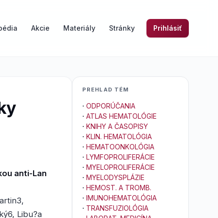
pédia
Akcie
Materiály
Stránky
Prihlásiť
PREHLAD TÉM
iky
·
ODPORÚČANIA
·
ATLAS HEMATOLÓGIE
·
KNIHY A ČASOPISY
·
KLIN. HEMATOLÓGIA
·
HEMATOONKOLÓGIA
·
LYMFOPROLIFERÁCIE
·
MYELOPROLIFERÁCIE
kou anti-Lan
·
MYELODYSPLÁZIE
·
HEMOST. A TROMB.
·
IMUNOHEMATOLÓGIA
rtin3,
·
TRANSFUZIOLÓGIA
ký6, Libu?a