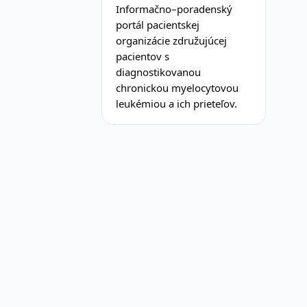
Informačno–poradenský
portál pacientskej
organizácie združujúcej
pacientov s
diagnostikovanou
chronickou myelocytovou
leukémiou a ich prieteľov.