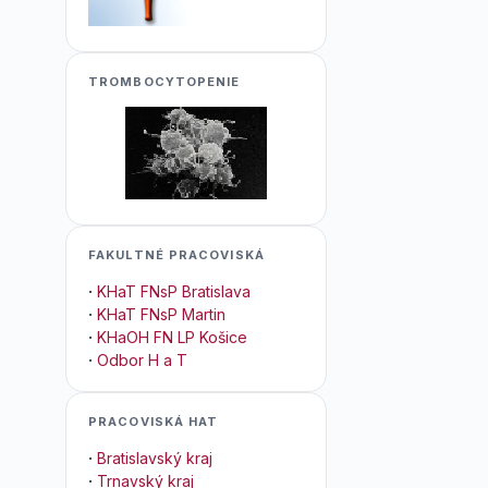
TROMBOCYTOPENIE
FAKULTNÉ PRACOVISKÁ
·
KHaT FNsP Bratislava
·
KHaT FNsP Martin
·
KHaOH FN LP Košice
·
Odbor H a T
PRACOVISKÁ HAT
·
Bratislavský kraj
·
Trnavský kraj