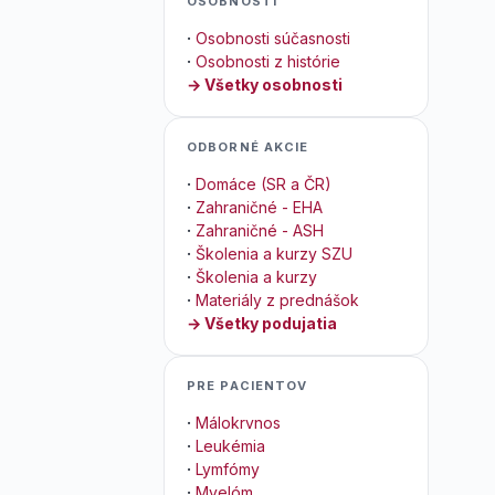
OSOBNOSTI
·
Osobnosti súčasnosti
·
Osobnosti z histórie
→ Všetky osobnosti
ODBORNÉ AKCIE
·
Domáce (SR a ČR)
·
Zahraničné - EHA
·
Zahraničné - ASH
·
Školenia a kurzy SZU
·
Školenia a kurzy
·
Materiály z prednášok
→ Všetky podujatia
PRE PACIENTOV
·
Málokrvnos
·
Leukémia
·
Lymfómy
·
Myelóm