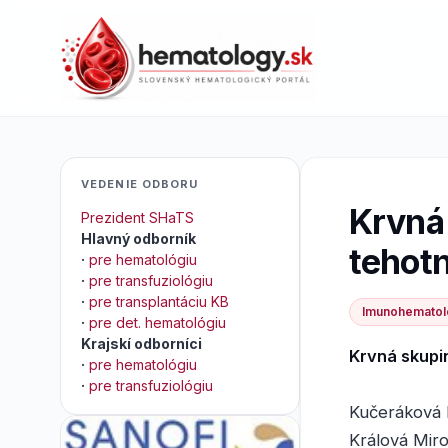
VEDENIE ODBORU
Krvná 
Prezident SHaTS
Hlavný odborník
tehot
·
pre hematológiu
·
pre transfuziológiu
·
pre transplantáciu KB
Imunohematol
·
pre det. hematológiu
Krajskí odborníci
Krvná skupin
·
pre hematológiu
·
pre transfuziológiu
Kučeráková 
Králová Miro