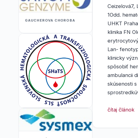
Ceizelová7,
1Odd. hemato
GAUCHEROVA CHOROBA
UHKT Praha,
klinika FN 
erytrocytový
Lan- fenotyp 
klinicky výz
spôsobiť he
ambulancii d
skúsenosti s
sprostredkúv
čítaj článok