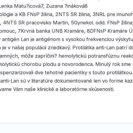
 Lenka Matu?icová7, Zuzana ?ináková8
lógie a KB FNsP žilina, 2NTS SR žilina, 3NRL pre imuno
 4NTS SR pracovisko Martin, 5Gynekol. odd. FNsP žilina
Olomouc, 7Krvná banka UNB Kramáre, 8DFNsP Kramáre Ú
 antigén Lan je antigénom s vysokou frekvenciou výskytu 
je v našej populácii zriedkavý. Protilátka anti-Lan patrí 
namných, môže zapríčini? hemolytickú potransfúznu reakc
molytickú chorobu plodu a novorodenca. Minulý rok sme 
ispenzarizovali dve tehotné pacientky s touto protilátko
 anti-Lan sú v literatúre dokumentované len vo forme kazu
ame Vám naše klinické a laboratórne skúsenosti.