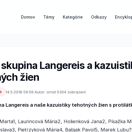
Domov
Témy
Kategórie
Odkazy
Encyklo
skupina Langereis a kazuist
ných žien
ó
14.5.2018 09:56
·
Autor: ornst
·
5304 zobrazení
a Langereis a naše kazuistiky tehotných žien s protilát
Marta1, Laurincová Mária2, Holienková Jana2, Písažka Ma
slava3, Pietrzyková Mária4, Babjak Pavol5, Marek Lubu?