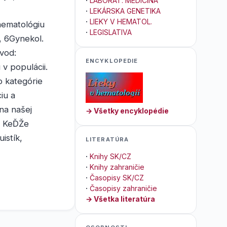
·
LABORAT. MEDICÍNA
·
LEKÁRSKA GENETIKA
·
LIEKY V HEMATOL.
hematológiu
·
LEGISLATIVA
, 6Gynekol.
vod:
ENCYKLOPEDIE
v populácii.
do kategórie
iu a
na našej
→ Všetky encyklopédie
u. KeĎŽe
istík,
LITERATÚRA
·
Knihy SK/CZ
·
Knihy zahraničie
·
Časopisy SK/CZ
·
Časopisy zahraničie
→ Všetka literatúra