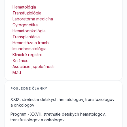
·
Hematológia
·
Transfuziológia
·
Laboratórna medicína
·
Cytogenetika
·
Hematoonkológia
·
Transplantácia
·
Hemostáza a tromb.
·
Imunohematológia
·
Klinické registre
·
Knižnice
·
Asociácie, spoločnosti
·
MZd
POSLEDNÉ ČLÁNKY
XXIX. stretnutie detskych hematologov, transfúziologov
a onkologov
Program - XXVIII. stretnutie detskych hematologov,
transfuziologov a onkologov