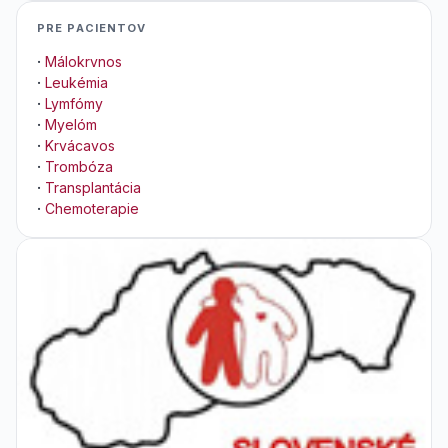
PRE PACIENTOV
·
Málokrvnos
·
Leukémia
·
Lymfómy
·
Myelóm
·
Krvácavos
·
Trombóza
·
Transplantácia
·
Chemoterapie