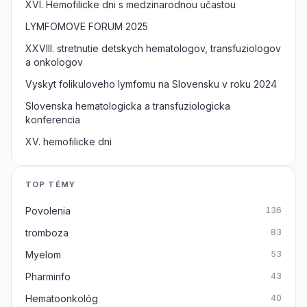
XVI. Hemofilicke dni s medzinarodnou učastou
LYMFOMOVE FORUM 2025
XXVIII. stretnutie detskych hematologov, transfuziologov
a onkologov
Vyskyt folikuloveho lymfomu na Slovensku v roku 2024
Slovenska hematologicka a transfuziologicka
konferencia
XV. hemofilicke dni
TOP TÉMY
Povolenia
136
tromboza
83
Myelom
53
Pharminfo
43
Hematoonkológ
40