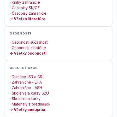
·
Knihy zahraničie
·
Časopisy SK/CZ
·
Časopisy zahraničie
→ Všetka literatúra
OSOBNOSTI
·
Osobnosti súčasnosti
·
Osobnosti z histórie
→ Všetky osobnosti
ODBORNÉ AKCIE
·
Domáce (SR a ČR)
·
Zahraničné - EHA
·
Zahraničné - ASH
·
Školenia a kurzy SZU
·
Školenia a kurzy
·
Materiály z prednášok
→ Všetky podujatia