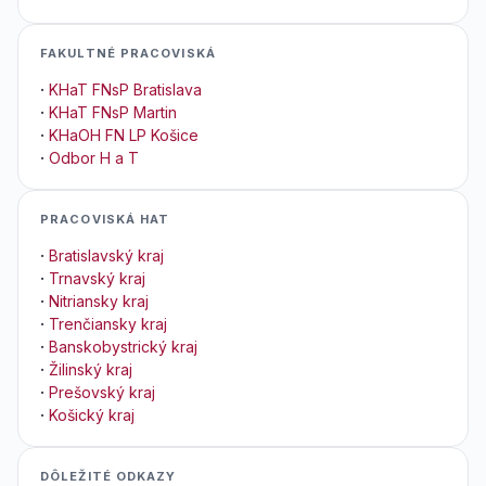
FAKULTNÉ PRACOVISKÁ
·
KHaT FNsP Bratislava
·
KHaT FNsP Martin
·
KHaOH FN LP Košice
·
Odbor H a T
PRACOVISKÁ HAT
·
Bratislavský kraj
·
Trnavský kraj
·
Nitriansky kraj
·
Trenčiansky kraj
·
Banskobystrický kraj
·
Žilinský kraj
·
Prešovský kraj
·
Košický kraj
DÔLEŽITÉ ODKAZY