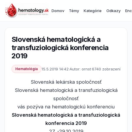
Domov
Témy
Kategórie
Odkazy
Enc
Slovenská hematologická a
transfuziologická konferencia
2019
Hematológia
15.5.2019 14:42
·
Autor: ornst
·
6740 zobrazení
Slovenská lekárska spoločnosť
Slovenská hematologická a transfuziologická
spoločnosť
vás pozýva na hematologickú konferenciu
Slovenská hematologická a transfuziologická
konferencia 2019
27. -29.10.2019