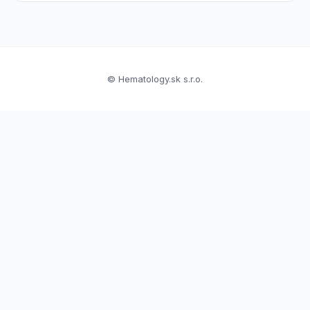
© Hematology.sk s.r.o.