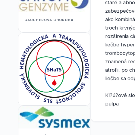
staré a abno
zabezpečovaž
ako kombinác
GAUCHEROVA CHOROBA
troch krvný
rozšírenia c
liečbe hyper
trombocytop
znamená redu
atrofii, po c
liečbe sa od
Kl?ú?ové slo
pulpa