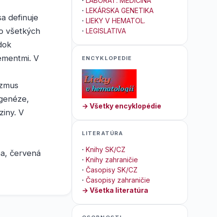
·
LABORAT. MEDICÍNA
·
LEKÁRSKA GENETIKA
a definuje
·
LIEKY V HEMATOL.
bo všetkých
·
LEGISLATIVA
dok
lementmi. V
ENCYKLOPEDIE
izmus
agenéze,
→ Všetky encyklopédie
ziny. V
LITERATÚRA
·
Knihy SK/CZ
pa, červená
·
Knihy zahraničie
·
Časopisy SK/CZ
·
Časopisy zahraničie
→ Všetka literatúra