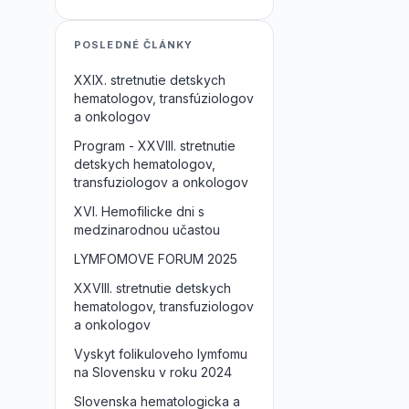
POSLEDNÉ ČLÁNKY
XXIX. stretnutie detskych
hematologov, transfúziologov
a onkologov
Program - XXVIII. stretnutie
detskych hematologov,
transfuziologov a onkologov
XVI. Hemofilicke dni s
medzinarodnou učastou
LYMFOMOVE FORUM 2025
XXVIII. stretnutie detskych
hematologov, transfuziologov
a onkologov
Vyskyt folikuloveho lymfomu
na Slovensku v roku 2024
Slovenska hematologicka a