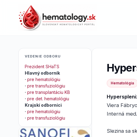
VEDENIE ODBORU
Hyper
Prezident SHaTS
Hlavný odborník
·
pre hematológiu
Hematológia
·
pre transfuziológiu
·
pre transplantáciu KB
Hyperspleni
·
pre det. hematológiu
Viera Fábry
Krajskí odborníci
·
pre hematológiu
Interná med.
·
pre transfuziológiu
Slezina sa s