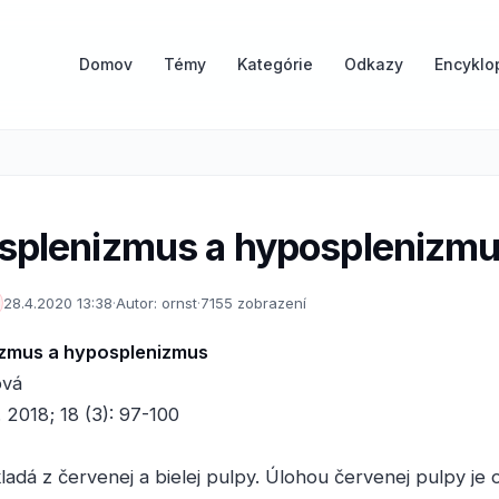
Domov
Témy
Kategórie
Odkazy
Encyklo
splenizmus a hyposplenizm
28.4.2020 13:38
·
Autor: ornst
·
7155 zobrazení
zmus a hyposplenizmus
ová
 2018; 18 (3): 97-100
kladá z červenej a bielej pulpy. Úlohou červenej pulpy je