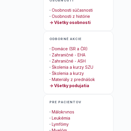
OSOBNOSTI
·
Osobnosti súčasnosti
·
Osobnosti z histórie
→ Všetky osobnosti
ODBORNÉ AKCIE
·
Domáce (SR a ČR)
·
Zahraničné - EHA
·
Zahraničné - ASH
·
Školenia a kurzy SZU
·
Školenia a kurzy
·
Materiály z prednášok
→ Všetky podujatia
PRE PACIENTOV
·
Málokrvnos
·
Leukémia
·
Lymfómy
·
Myelóm