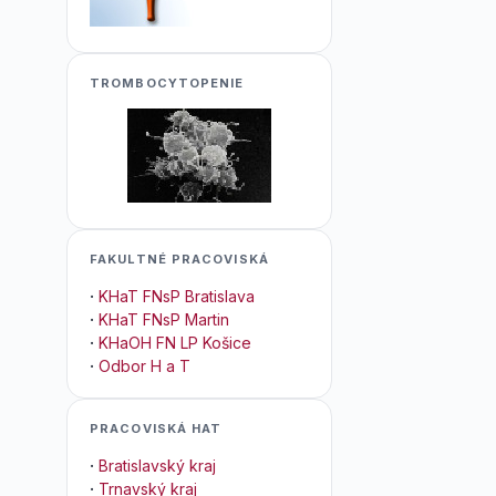
TROMBOCYTOPENIE
FAKULTNÉ PRACOVISKÁ
·
KHaT FNsP Bratislava
·
KHaT FNsP Martin
·
KHaOH FN LP Košice
·
Odbor H a T
PRACOVISKÁ HAT
·
Bratislavský kraj
·
Trnavský kraj