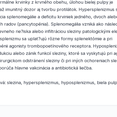
rmálne krvinky z krvného obehu, úlohou bielej pulpy je
 imunitný dozor aj tvorbu protilátok. Hypersplenizmus s
ia splenomegálie a deficitu krviniek jedného, dvoch ale
ch radov (pancytopénia). Splenomegália vzniká ako násle
ievneho rie?iska alebo infiltráciou sleziny patologickými e
splenizmu sa uplat?ujú rôzne formy splenektómie a pri
énii agonisty trombopoetínového receptora. Hyposplen
kciu alebo zánik funkcií sleziny, ktoré sa vyskytujú pri 
hirurgickom odstránení sleziny či pri iných ochoreniach sle
porúča hlavne vakcinácia a antibiotická liečba.
vá: slezina, hypersplenizmus, hyposplenizmus, biela pul