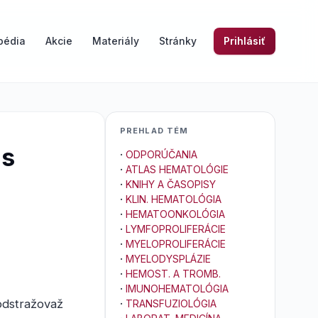
pédia
Akcie
Materiály
Stránky
Prihlásiť
PREHLAD TÉM
us
·
ODPORÚČANIA
·
ATLAS HEMATOLÓGIE
·
KNIHY A ČASOPISY
·
KLIN. HEMATOLÓGIA
·
HEMATOONKOLÓGIA
·
LYMFOPROLIFERÁCIE
·
MYELOPROLIFERÁCIE
·
MYELODYSPLÁZIE
·
HEMOST. A TROMB.
·
IMUNOHEMATOLÓGIA
 odstražovaž
·
TRANSFUZIOLÓGIA