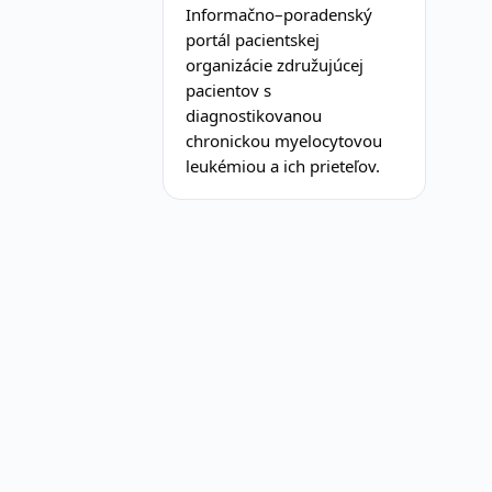
Informačno–poradenský
portál pacientskej
organizácie združujúcej
pacientov s
diagnostikovanou
chronickou myelocytovou
leukémiou a ich prieteľov.