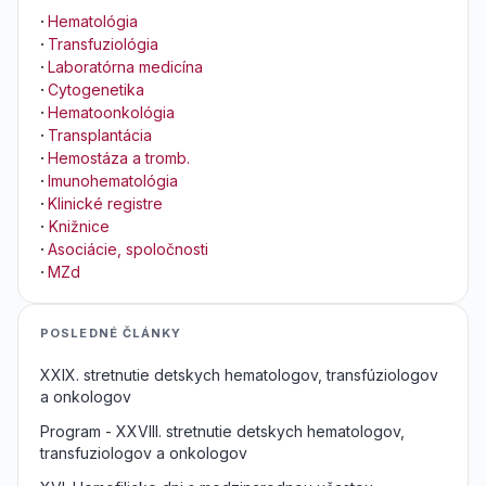
·
Hematológia
·
Transfuziológia
·
Laboratórna medicína
·
Cytogenetika
·
Hematoonkológia
·
Transplantácia
·
Hemostáza a tromb.
·
Imunohematológia
·
Klinické registre
·
Knižnice
·
Asociácie, spoločnosti
·
MZd
POSLEDNÉ ČLÁNKY
XXIX. stretnutie detskych hematologov, transfúziologov
a onkologov
Program - XXVIII. stretnutie detskych hematologov,
transfuziologov a onkologov