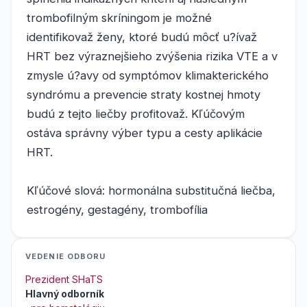
trombofilným skríningom je možné
identifikovaž ženy, ktoré budú môcť u?ívaž
HRT bez výraznejšieho zvýšenia rizika VTE a v
zmysle ú?avy od symptómov klimakterického
syndrómu a prevencie straty kostnej hmoty
budú z tejto liečby profitovaž. Kľúčovým
ostáva správny výber typu a cesty aplikácie
HRT.
Kľúčové slová: hormonálna substitučná liečba,
estrogény, gestagény, trombofília
VEDENIE ODBORU
Prezident SHaTS
Hlavný odborník