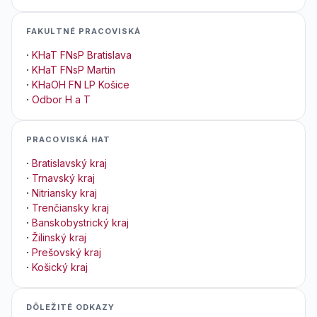
FAKULTNÉ PRACOVISKÁ
·
KHaT FNsP Bratislava
·
KHaT FNsP Martin
·
KHaOH FN LP Košice
·
Odbor H a T
PRACOVISKÁ HAT
·
Bratislavský kraj
·
Trnavský kraj
·
Nitriansky kraj
·
Trenčiansky kraj
·
Banskobystrický kraj
·
Žilinský kraj
·
Prešovský kraj
·
Košický kraj
DÔLEŽITÉ ODKAZY