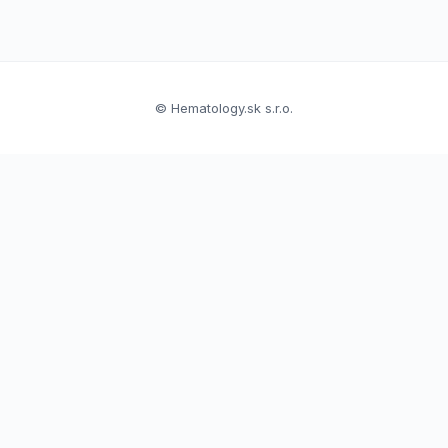
© Hematology.sk s.r.o.