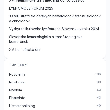
XVI. Hemofilicke dni s medzinarodnou učastou
LYMFOMOVE FORUM 2025
XXVIII. stretnutie detskych hematologov, transfuziologov
a onkologov
Vyskyt folikuloveho lymfomu na Slovensku v roku 2024
Slovenska hematologicka a transfuziologicka
konferencia
XV. hemofilicke dni
TOP TÉMY
Povolenia
136
tromboza
83
Myelom
53
Pharminfo
43
Hematoonkológ
40