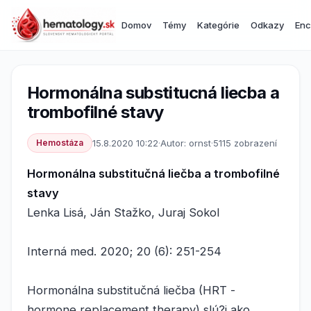
Domov
Témy
Kategórie
Odkazy
Enc
Hormonálna substitucná liecba a
trombofilné stavy
Hemostáza
15.8.2020 10:22
·
Autor: ornst
·
5115 zobrazení
Hormonálna substitučná liečba a trombofilné
stavy
Lenka Lisá, Ján Stažko, Juraj Sokol
Interná med. 2020; 20 (6): 251-254
Hormonálna substitučná liečba (HRT -
hormone replacement therapy) slú?i ako