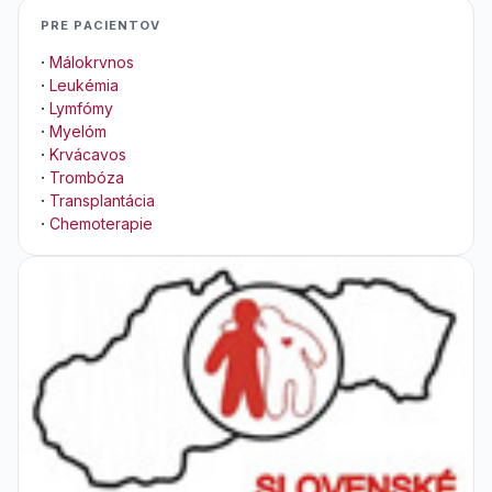
PRE PACIENTOV
·
Málokrvnos
·
Leukémia
·
Lymfómy
·
Myelóm
·
Krvácavos
·
Trombóza
·
Transplantácia
·
Chemoterapie