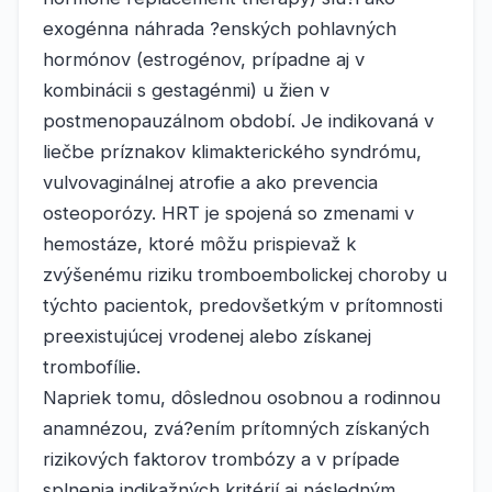
exogénna náhrada ?enských pohlavných
hormónov (estrogénov, prípadne aj v
kombinácii s gestagénmi) u žien v
postmenopauzálnom období. Je indikovaná v
liečbe príznakov klimakterického syndrómu,
vulvovaginálnej atrofie a ako prevencia
osteoporózy. HRT je spojená so zmenami v
hemostáze, ktoré môžu prispievaž k
zvýšenému riziku tromboembolickej choroby u
týchto pacientok, predovšetkým v prítomnosti
preexistujúcej vrodenej alebo získanej
trombofílie.
Napriek tomu, dôslednou osobnou a rodinnou
anamnézou, zvá?ením prítomných získaných
rizikových faktorov trombózy a v prípade
splnenia indikažných kritérií aj následným