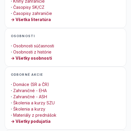
·
Knihy zahraničie
·
Časopisy SK/CZ
·
Časopisy zahraničie
→ Všetka literatúra
OSOBNOSTI
·
Osobnosti súčasnosti
·
Osobnosti z histórie
→ Všetky osobnosti
ODBORNÉ AKCIE
·
Domáce (SR a ČR)
·
Zahraničné - EHA
·
Zahraničné - ASH
·
Školenia a kurzy SZU
·
Školenia a kurzy
·
Materiály z prednášok
→ Všetky podujatia