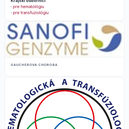
Krajskí odborníci
·
pre hematológiu
·
pre transfuziológiu
GAUCHEROVA CHOROBA