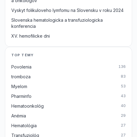
a onkologov
Vyskyt folikuloveho lymfomu na Slovensku v roku 2024
Slovenska hematologicka a transfuziologicka
konferencia
XV. hemofilicke dni
TOP TÉMY
Povolenia
136
tromboza
83
Myelom
53
Pharminfo
43
Hematoonkológ
40
Anémia
29
Hematológia
27
Transfuziológ
27