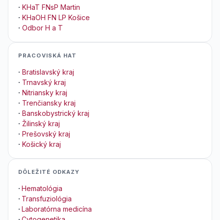
·
KHaT FNsP Martin
·
KHaOH FN LP Košice
·
Odbor H a T
PRACOVISKÁ HAT
·
Bratislavský kraj
·
Trnavský kraj
·
Nitriansky kraj
·
Trenčiansky kraj
·
Banskobystrický kraj
·
Žilinský kraj
·
Prešovský kraj
·
Košický kraj
DÔLEŽITÉ ODKAZY
·
Hematológia
·
Transfuziológia
·
Laboratórna medicína
·
Cytogenetika