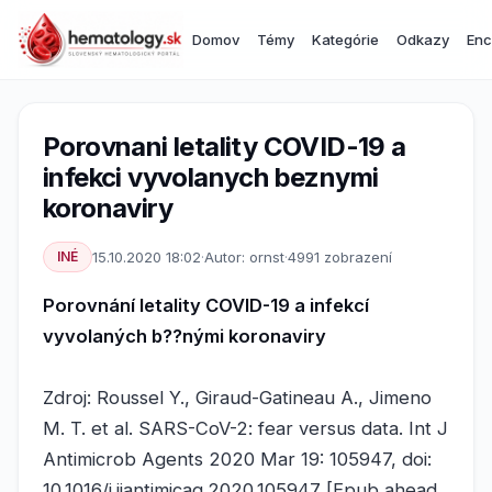
Domov
Témy
Kategórie
Odkazy
Enc
Porovnani letality COVID-19 a
infekci vyvolanych beznymi
koronaviry
INÉ
15.10.2020 18:02
·
Autor: ornst
·
4991 zobrazení
Porovnání letality COVID-19 a infekcí
vyvolaných b??nými koronaviry
Zdroj: Roussel Y., Giraud-Gatineau A., Jimeno
M. T. et al. SARS-CoV-2: fear versus data. Int J
Antimicrob Agents 2020 Mar 19: 105947, doi:
10.1016/j.ijantimicag.2020.105947 [Epub ahead