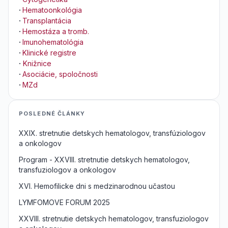
·
Hematoonkológia
·
Transplantácia
·
Hemostáza a tromb.
·
Imunohematológia
·
Klinické registre
·
Knižnice
·
Asociácie, spoločnosti
·
MZd
POSLEDNÉ ČLÁNKY
XXIX. stretnutie detskych hematologov, transfúziologov
a onkologov
Program - XXVIII. stretnutie detskych hematologov,
transfuziologov a onkologov
XVI. Hemofilicke dni s medzinarodnou učastou
LYMFOMOVE FORUM 2025
XXVIII. stretnutie detskych hematologov, transfuziologov