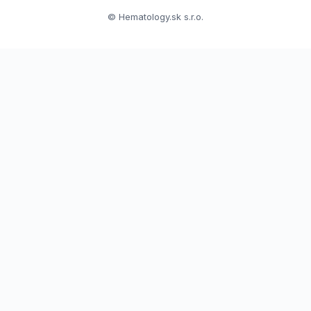
© Hematology.sk s.r.o.