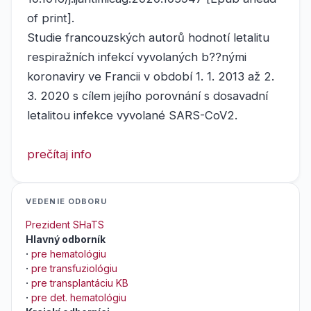
of print].
Studie francouzských autorů hodnotí letalitu
respiražních infekcí vyvolaných b??nými
koronaviry ve Francii v období 1. 1. 2013 až 2.
3. 2020 s cílem jejího porovnání s dosavadní
letalitou infekce vyvolané SARS-CoV2.
prečítaj info
VEDENIE ODBORU
Prezident SHaTS
Hlavný odborník
·
pre hematológiu
·
pre transfuziológiu
·
pre transplantáciu KB
·
pre det. hematológiu