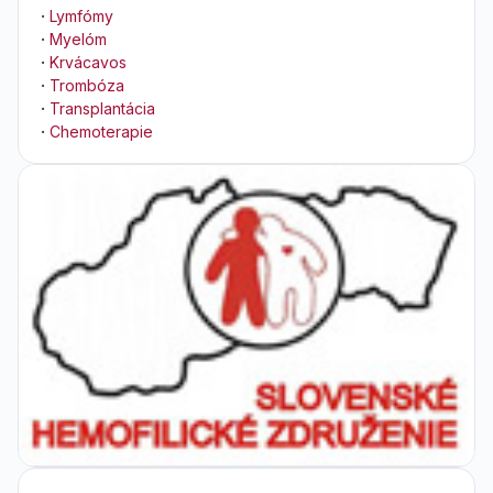
·
Lymfómy
·
Myelóm
·
Krvácavos
·
Trombóza
·
Transplantácia
·
Chemoterapie