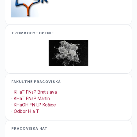
TROMBOCYTOPENIE
FAKULTNÉ PRACOVISKÁ
·
KHaT FNsP Bratislava
·
KHaT FNsP Martin
·
KHaOH FN LP Košice
·
Odbor H a T
PRACOVISKÁ HAT