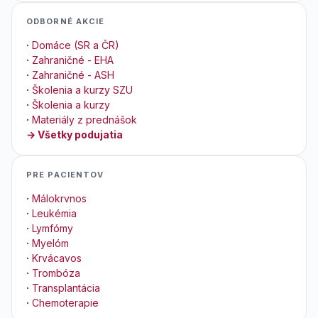
ODBORNÉ AKCIE
·
Domáce (SR a ČR)
·
Zahraničné - EHA
·
Zahraničné - ASH
·
Školenia a kurzy SZU
·
Školenia a kurzy
·
Materiály z prednášok
→ Všetky podujatia
PRE PACIENTOV
·
Málokrvnos
·
Leukémia
·
Lymfómy
·
Myelóm
·
Krvácavos
·
Trombóza
·
Transplantácia
·
Chemoterapie