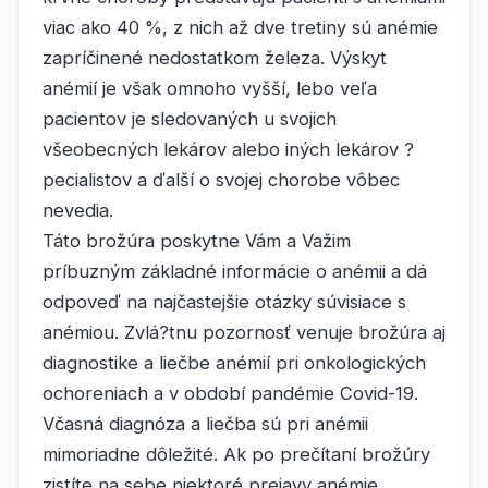
viac ako 40 %, z nich až dve tretiny sú anémie
zapríčinené nedostatkom železa. Výskyt
anémií je však omnoho vyšší, lebo veľa
pacientov je sledovaných u svojich
všeobecných lekárov alebo iných lekárov ?
pecialistov a ďalší o svojej chorobe vôbec
nevedia.
Táto brožúra poskytne Vám a Važim
príbuzným základné informácie o anémii a dá
odpoveď na najčastejšie otázky súvisiace s
anémiou. Zvlá?tnu pozornosť venuje brožúra aj
diagnostike a liečbe anémií pri onkologických
ochoreniach a v období pandémie Covid-19.
Včasná diagnóza a liečba sú pri anémii
mimoriadne dôležité. Ak po prečítaní brožúry
zistíte na sebe niektoré prejavy anémie,