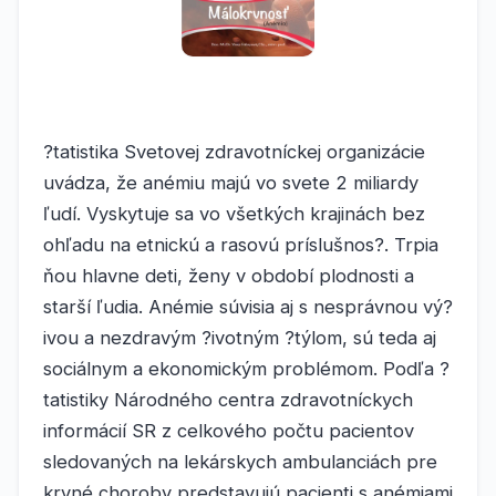
?tatistika Svetovej zdravotníckej organizácie
uvádza, že anémiu majú vo svete 2 miliardy
ľudí. Vyskytuje sa vo všetkých krajinách bez
ohľadu na etnickú a rasovú príslušnos?. Trpia
ňou hlavne deti, ženy v období plodnosti a
starší ľudia. Anémie súvisia aj s nesprávnou vý?
ivou a nezdravým ?ivotným ?týlom, sú teda aj
sociálnym a ekonomickým problémom. Podľa ?
tatistiky Národného centra zdravotníckych
informácií SR z celkového počtu pacientov
sledovaných na lekárskych ambulanciách pre
krvné choroby predstavujú pacienti s anémiami