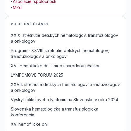
·
Asociácie, spoločnosti
·
MZd
POSLEDNÉ ČLÁNKY
XXIX. stretnutie detskych hematologov, transfúziologov
a onkologov
Program - XXVIII. stretnutie detskych hematologov,
transfuziologov a onkologov
XVI. Hemofilicke dni s medzinarodnou učastou
LYMFOMOVE FORUM 2025
XXVIII. stretnutie detskych hematologov, transfuziologov
a onkologov
Vyskyt folikuloveho lymfomu na Slovensku v roku 2024
Slovenska hematologicka a transfuziologicka
konferencia
XV. hemofilicke dni