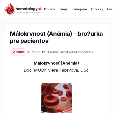
Domov
Témy
Kategórie
Odkazy
Enc
Málokrvnost (Anémia) - bro?urka
pre pacientov
Anémia
11.7.2021 12:01
·
Autor: ornst
·
4958 zobrazení
Málokrvnosť (Anémia)
Doc. MUDr. Viera Fábryová, CSc.