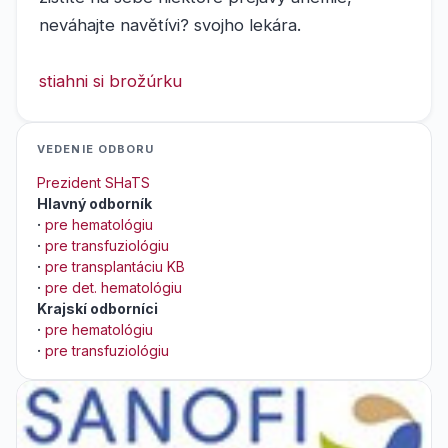
neváhajte navětívi? svojho lekára.
stiahni si brožúrku
VEDENIE ODBORU
Prezident SHaTS
Hlavný odborník
·
pre hematológiu
·
pre transfuziológiu
·
pre transplantáciu KB
·
pre det. hematológiu
Krajskí odborníci
·
pre hematológiu
·
pre transfuziológiu