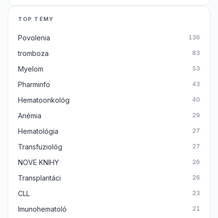
TOP TÉMY
Povolenia
136
tromboza
83
Myelom
53
Pharminfo
43
Hematoonkológ
40
Anémia
29
Hematológia
27
Transfuziológ
27
NOVE KNIHY
26
Transplantáci
26
CLL
23
Imunohematoló
21