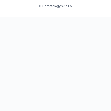
© Hematology.sk s.r.o.