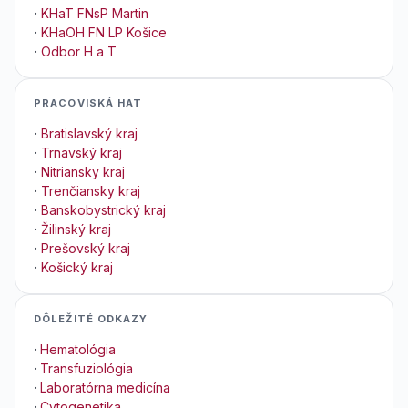
·
KHaT FNsP Martin
·
KHaOH FN LP Košice
·
Odbor H a T
PRACOVISKÁ HAT
·
Bratislavský kraj
·
Trnavský kraj
·
Nitriansky kraj
·
Trenčiansky kraj
·
Banskobystrický kraj
·
Žilinský kraj
·
Prešovský kraj
·
Košický kraj
DÔLEŽITÉ ODKAZY
·
Hematológia
·
Transfuziológia
·
Laboratórna medicína
·
Cytogenetika