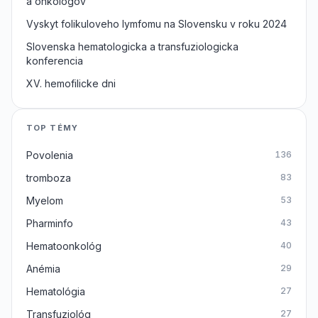
a onkologov
Vyskyt folikuloveho lymfomu na Slovensku v roku 2024
Slovenska hematologicka a transfuziologicka
konferencia
XV. hemofilicke dni
TOP TÉMY
Povolenia
136
tromboza
83
Myelom
53
Pharminfo
43
Hematoonkológ
40
Anémia
29
Hematológia
27
Transfuziológ
27