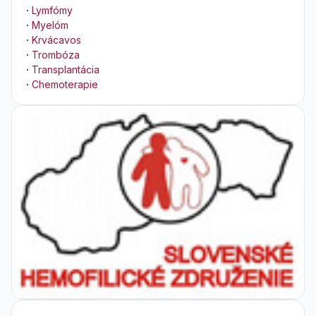
·
Lymfómy
·
Myelóm
·
Krvácavos
·
Trombóza
·
Transplantácia
·
Chemoterapie