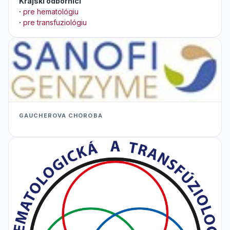
Krajskí odborníci
·
pre hematológiu
·
pre transfuziológiu
GAUCHEROVA CHOROBA