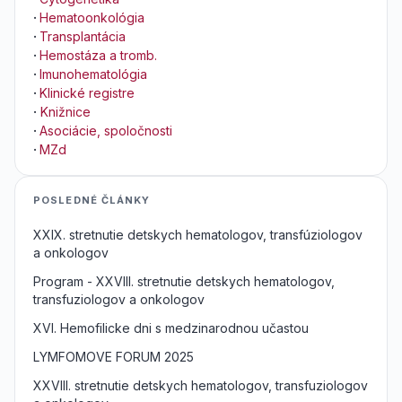
·
Hematoonkológia
·
Transplantácia
·
Hemostáza a tromb.
·
Imunohematológia
·
Klinické registre
·
Knižnice
·
Asociácie, spoločnosti
·
MZd
POSLEDNÉ ČLÁNKY
XXIX. stretnutie detskych hematologov, transfúziologov
a onkologov
Program - XXVIII. stretnutie detskych hematologov,
transfuziologov a onkologov
XVI. Hemofilicke dni s medzinarodnou učastou
LYMFOMOVE FORUM 2025
XXVIII. stretnutie detskych hematologov, transfuziologov