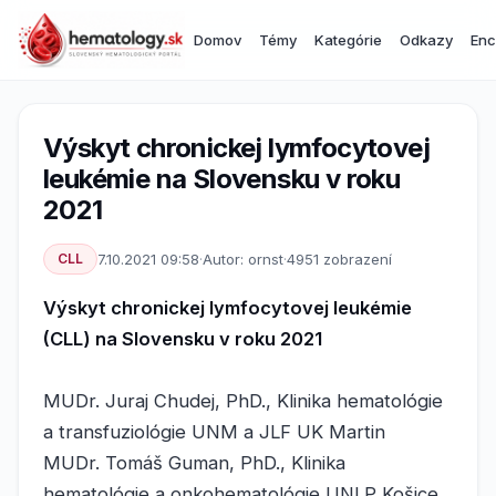
Domov
Témy
Kategórie
Odkazy
Enc
Výskyt chronickej lymfocytovej
leukémie na Slovensku v roku
2021
CLL
7.10.2021 09:58
·
Autor: ornst
·
4951 zobrazení
Výskyt chronickej lymfocytovej leukémie
(CLL) na Slovensku v roku 2021
MUDr. Juraj Chudej, PhD., Klinika hematológie
a transfuziológie UNM a JLF UK Martin
MUDr. Tomáš Guman, PhD., Klinika
hematológie a onkohematológie UNLP Košice