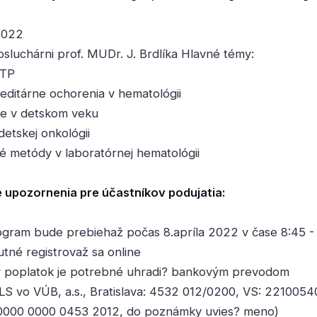
 2022
luchárni prof. MUDr. J. Brdlíka Hlavné témy:
ITP
editárne ochorenia v hematológii
ie v detskom veku
 detskej onkológii
ké metódy v laboratórnej hematológii
 upozornenia pre účastníkov podujatia:
gram bude prebiehaž počas 8.apríla 2022 v čase 8:45 - 
tné registrovaž sa online
ný poplatok je potrebné uhradi? bankovým prevodom
SLS vo VÚB, a.s., Bratislava: 4532 012/0200, VS: 221005
000 0000 0453 2012, do poznámky uvies? meno)