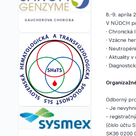
8.-9. apríla
GAUCHEROVA CHOROBA
V NÚDCH pos
· Chronická 
· Vzácne her
· Neutropén
· Aktuality v
· Diagnostic
Organizažné
Odborný pro
- Je nevyhnu
- registrač
(číslo účtu 
SK36 0200 0