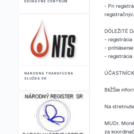
EDUKACNÉ CENTRUM
- Pri regist
registračnýc
DÔLEŽITÉ 
- registráci
- prihláseni
- registráci
ÚČASTNÍCK
NÁRODNÁ TRANSFÚZNA
SLUŽBA SR
BliŽŠie info
Na stretnutie
MUDr. Monik
za koordina