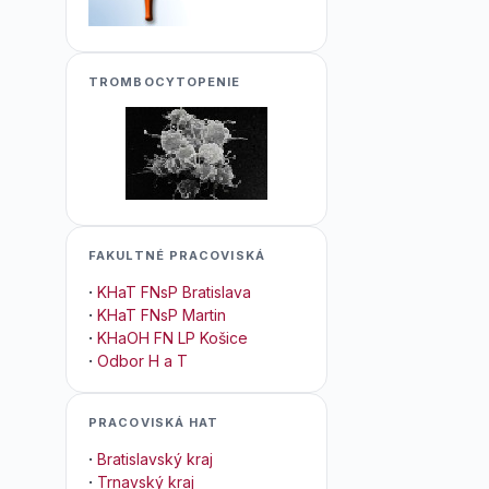
TROMBOCYTOPENIE
FAKULTNÉ PRACOVISKÁ
·
KHaT FNsP Bratislava
·
KHaT FNsP Martin
·
KHaOH FN LP Košice
·
Odbor H a T
PRACOVISKÁ HAT
·
Bratislavský kraj
·
Trnavský kraj