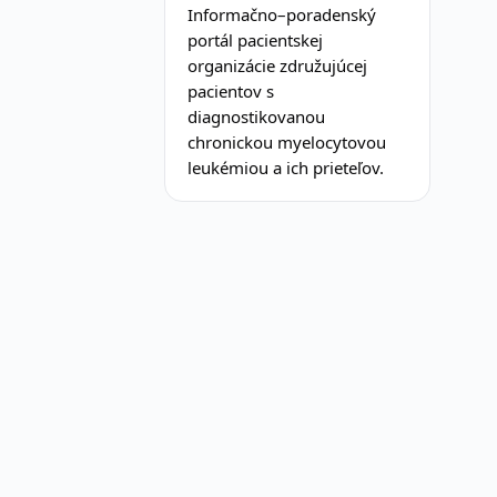
Informačno–poradenský
portál pacientskej
organizácie združujúcej
pacientov s
diagnostikovanou
chronickou myelocytovou
leukémiou a ich prieteľov.