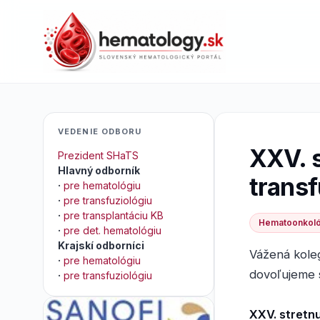
VEDENIE ODBORU
XXV. 
Prezident SHaTS
Hlavný odborník
transf
·
pre hematológiu
·
pre transfuziológiu
·
pre transplantáciu KB
Hematoonkol
·
pre det. hematológiu
Krajskí odborníci
Vážená kole
·
pre hematológiu
dovoľujeme 
·
pre transfuziológiu
XXV. stretn