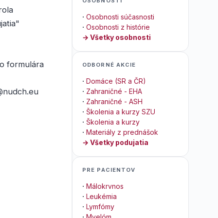
OSOBNOSTI
rola
·
Osobnosti súčasnosti
jatia"
·
Osobnosti z histórie
→ Všetky osobnosti
ho formulára
ODBORNÉ AKCIE
·
Domáce (SR a ČR)
a@nudch.eu
·
Zahraničné - EHA
·
Zahraničné - ASH
·
Školenia a kurzy SZU
·
Školenia a kurzy
·
Materiály z prednášok
→ Všetky podujatia
PRE PACIENTOV
·
Málokrvnos
·
Leukémia
·
Lymfómy
·
Myelóm