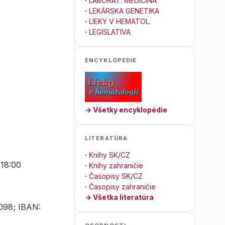
·
LABORAT. MEDICÍNA
·
LEKÁRSKA GENETIKA
·
LIEKY V HEMATOL.
·
LEGISLATIVA
ENCYKLOPEDIE
→ Všetky encyklopédie
LITERATÚRA
·
Knihy SK/CZ
18:00
·
Knihy zahraničie
·
Časopisy SK/CZ
·
Časopisy zahraničie
→ Všetka literatúra
4098; IBAN: