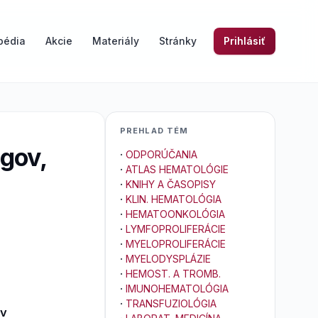
pédia
Akcie
Materiály
Stránky
Prihlásiť
PREHLAD TÉM
gov,
·
ODPORÚČANIA
·
ATLAS HEMATOLÓGIE
·
KNIHY A ČASOPISY
·
KLIN. HEMATOLÓGIA
·
HEMATOONKOLÓGIA
·
LYMFOPROLIFERÁCIE
·
MYELOPROLIFERÁCIE
·
MYELODYSPLÁZIE
·
HEMOST. A TROMB.
·
IMUNOHEMATOLÓGIA
·
TRANSFUZIOLÓGIA
ov