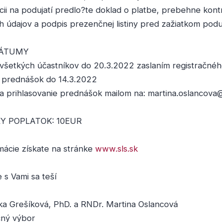
rácii na podujatí predlo?te doklad o platbe, prebehne kont
h údajov a podpis prezenčnej listiny pred zažiatkom podu
DÁTUMY
a všetkých účastníkov do 20.3.2022 zaslaním registračné
e prednášok do 14.3.2022
a a prihlasovanie prednášok mailom na: martina.oslancov
Y POPLATOK: 10EUR
rmácie získate na stránke
www.sls.sk
 s Vami sa teší
a Grešíková, PhD. a RNDr. Martina Oslancová
čný výbor