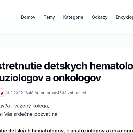
Domov
Témy
Kategórie
Odkazy
Encyklo
stretnutie detskych hematolo
uziologov a onkologov
óg
3.2.2022 16:48
·
Autor: ornst
·
4633 zobrazení
gy?a , vážený kolega,
si Vás srdečne pozvať na
utie detských hematológov, transfúziológov a onkológ