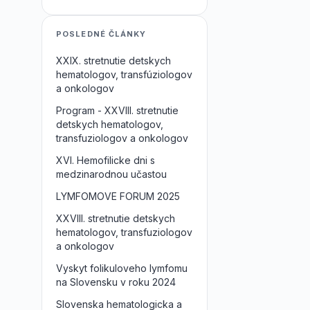
POSLEDNÉ ČLÁNKY
XXIX. stretnutie detskych
hematologov, transfúziologov
a onkologov
Program - XXVIII. stretnutie
detskych hematologov,
transfuziologov a onkologov
XVI. Hemofilicke dni s
medzinarodnou učastou
LYMFOMOVE FORUM 2025
XXVIII. stretnutie detskych
hematologov, transfuziologov
a onkologov
Vyskyt folikuloveho lymfomu
na Slovensku v roku 2024
Slovenska hematologicka a