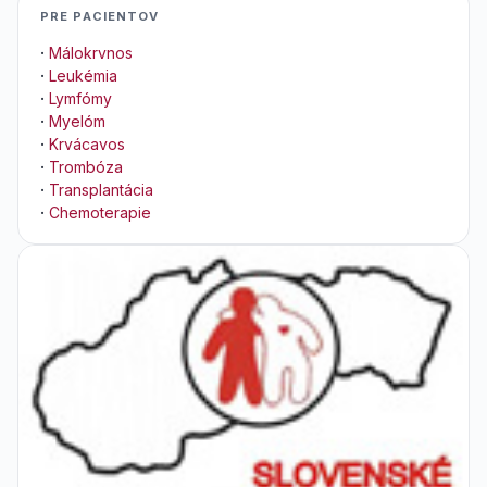
PRE PACIENTOV
·
Málokrvnos
·
Leukémia
·
Lymfómy
·
Myelóm
·
Krvácavos
·
Trombóza
·
Transplantácia
·
Chemoterapie