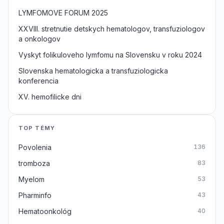
LYMFOMOVE FORUM 2025
XXVIII. stretnutie detskych hematologov, transfuziologov
a onkologov
Vyskyt folikuloveho lymfomu na Slovensku v roku 2024
Slovenska hematologicka a transfuziologicka
konferencia
XV. hemofilicke dni
TOP TÉMY
Povolenia
136
tromboza
83
Myelom
53
Pharminfo
43
Hematoonkológ
40