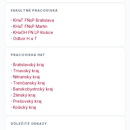
FAKULTNÉ PRACOVISKÁ
·
KHaT FNsP Bratislava
·
KHaT FNsP Martin
·
KHaOH FN LP Košice
·
Odbor H a T
PRACOVISKÁ HAT
·
Bratislavský kraj
·
Trnavský kraj
·
Nitriansky kraj
·
Trenčiansky kraj
·
Banskobystrický kraj
·
Žilinský kraj
·
Prešovský kraj
·
Košický kraj
DÔLEŽITÉ ODKAZY