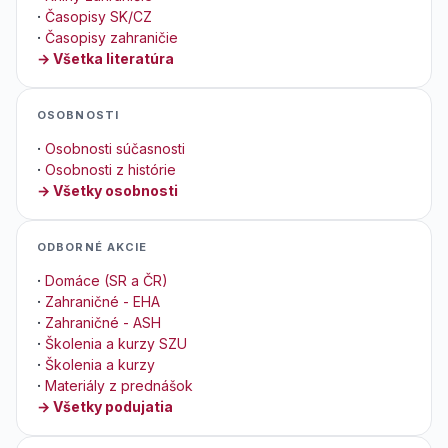
·
Časopisy SK/CZ
·
Časopisy zahraničie
→ Všetka literatúra
OSOBNOSTI
·
Osobnosti súčasnosti
·
Osobnosti z histórie
→ Všetky osobnosti
ODBORNÉ AKCIE
·
Domáce (SR a ČR)
·
Zahraničné - EHA
·
Zahraničné - ASH
·
Školenia a kurzy SZU
·
Školenia a kurzy
·
Materiály z prednášok
→ Všetky podujatia