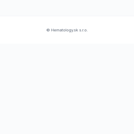
© Hematology.sk s.r.o.