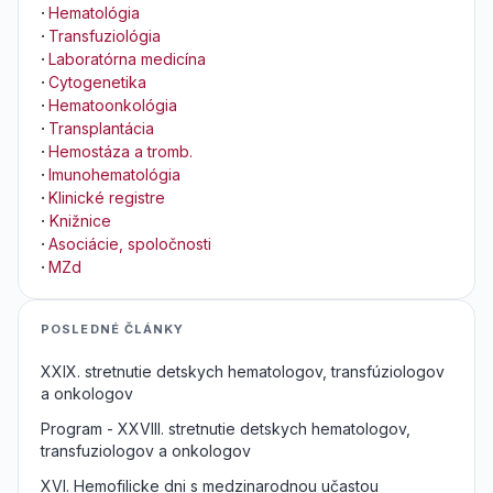
·
Hematológia
·
Transfuziológia
·
Laboratórna medicína
·
Cytogenetika
·
Hematoonkológia
·
Transplantácia
·
Hemostáza a tromb.
·
Imunohematológia
·
Klinické registre
·
Knižnice
·
Asociácie, spoločnosti
·
MZd
POSLEDNÉ ČLÁNKY
XXIX. stretnutie detskych hematologov, transfúziologov
a onkologov
Program - XXVIII. stretnutie detskych hematologov,
transfuziologov a onkologov
XVI. Hemofilicke dni s medzinarodnou učastou