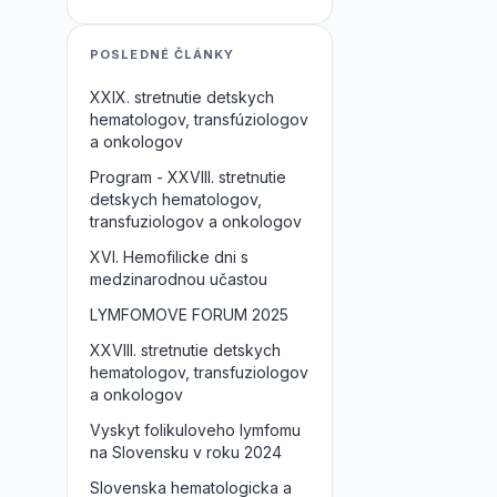
POSLEDNÉ ČLÁNKY
XXIX. stretnutie detskych
hematologov, transfúziologov
a onkologov
Program - XXVIII. stretnutie
detskych hematologov,
transfuziologov a onkologov
XVI. Hemofilicke dni s
medzinarodnou učastou
LYMFOMOVE FORUM 2025
XXVIII. stretnutie detskych
hematologov, transfuziologov
a onkologov
Vyskyt folikuloveho lymfomu
na Slovensku v roku 2024
Slovenska hematologicka a