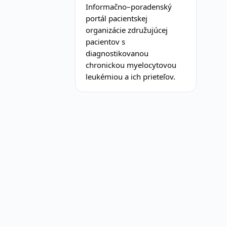
Informačno–poradenský
portál pacientskej
organizácie združujúcej
pacientov s
diagnostikovanou
chronickou myelocytovou
leukémiou a ich prieteľov.