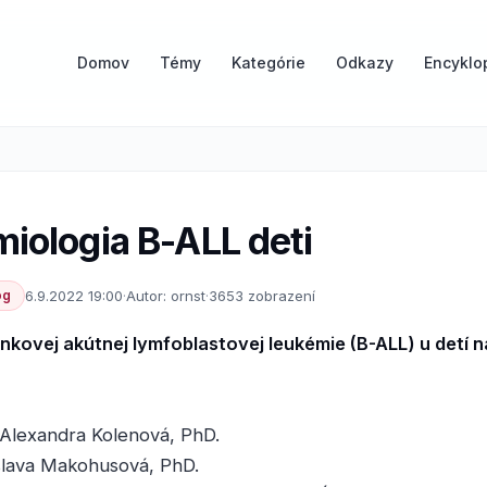
Domov
Témy
Kategórie
Odkazy
Encyklo
iologia B-ALL deti
óg
6.9.2022 19:00
·
Autor: ornst
·
3653 zobrazení
nkovej akútnej lymfoblastovej leukémie (B-ALL) u detí 
 Alexandra Kolenová, PhD.
lava Makohusová, PhD.