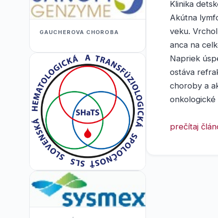
Klinika dets
Akútna lymfo
veku. Vrchol
GAUCHEROVA CHOROBA
anca na celk
Napriek úsp
ostáva refra
choroby a ak
onkologické 
prečítaj člá