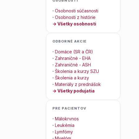
OSOBNOSTI
·
Osobnosti súčasnosti
·
Osobnosti z histórie
→ Všetky osobnosti
ODBORNÉ AKCIE
·
Domáce (SR a ČR)
·
Zahraničné - EHA
·
Zahraničné - ASH
·
Školenia a kurzy SZU
·
Školenia a kurzy
·
Materiály z prednášok
→ Všetky podujatia
PRE PACIENTOV
·
Málokrvnos
·
Leukémia
·
Lymfómy
·
Myelóm