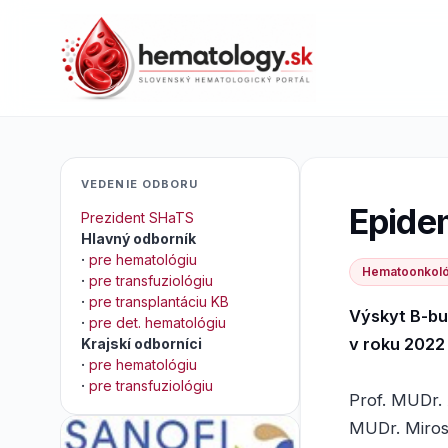
VEDENIE ODBORU
Epidem
Prezident SHaTS
Hlavný odborník
·
pre hematológiu
Hematoonkol
·
pre transfuziológiu
·
pre transplantáciu KB
Výskyt B-bu
·
pre det. hematológiu
v roku 2022
Krajskí odborníci
·
pre hematológiu
·
pre transfuziológiu
Prof. MUDr.
MUDr. Miros