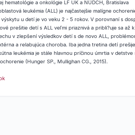
kej hematológie a onkológie LF UK a NÚDCH, Bratislava
blastová leukémia (ALL) je najčastejšie malígne ochoren
 výskytu u detí je vo veku 2 - 5 rokov. V porovnaní s dosp
ové prešitie detí s ALL veľmi priaznivá a pribli?uje sa až 
echu v zlepšení výsledkov detí s de novo ALL, problém
ktérna a relabujúca choroba. Iba jedna tretina detí prešije
útna leukémia je stále hlavnou príčinou úmrtia v detstve
ochorenie (Hunger SP., Mullighan CG., 2015).
nok