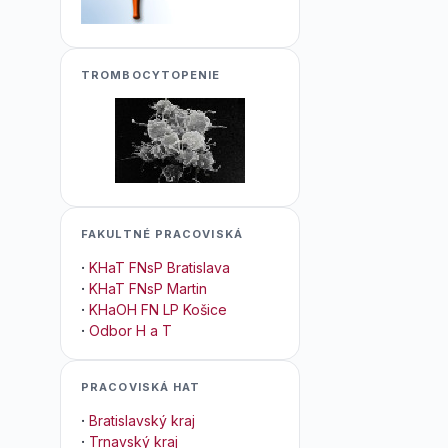
TROMBOCYTOPENIE
FAKULTNÉ PRACOVISKÁ
·
KHaT FNsP Bratislava
·
KHaT FNsP Martin
·
KHaOH FN LP Košice
·
Odbor H a T
PRACOVISKÁ HAT
·
Bratislavský kraj
·
Trnavský kraj