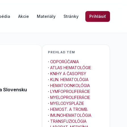
pédia
Akcie
Materiály
Stránky
Prihlásiť
PREHLAD TÉM
·
ODPORÚČANIA
·
ATLAS HEMATOLÓGIE
·
KNIHY A ČASOPISY
·
KLIN. HEMATOLÓGIA
·
HEMATOONKOLÓGIA
na Slovensku
·
LYMFOPROLIFERÁCIE
·
MYELOPROLIFERÁCIE
·
MYELODYSPLÁZIE
·
HEMOST. A TROMB.
·
IMUNOHEMATOLÓGIA
·
TRANSFUZIOLÓGIA