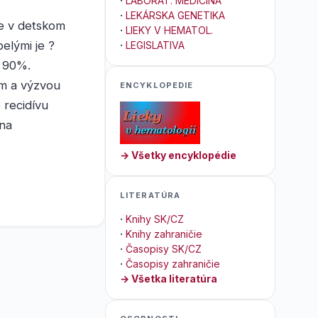
·
LABORAT. MEDICÍNA
·
LEKÁRSKA GENETIKA
ie v detskom
·
LIEKY V HEMATOL.
elými je ?
·
LEGISLATIVA
k 90%.
om a výzvou
ENCYKLOPEDIE
 recidívu
 na
→ Všetky encyklopédie
LITERATÚRA
·
Knihy SK/CZ
·
Knihy zahraničie
·
Časopisy SK/CZ
·
Časopisy zahraničie
→ Všetka literatúra