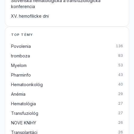
Slovenska hematologicka a transfuziologicka
konferencia
XV. hemofilicke dni
TOP TÉMY
Povolenia
136
tromboza
83
Myelom
53
Pharminfo
43
Hematoonkológ
40
Anémia
29
Hematológia
27
Transfuziológ
27
NOVE KNIHY
26
Transplantáci
26