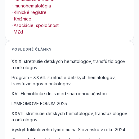
·
Imunohematológia
·
Klinické registre
·
Knižnice
·
Asociácie, spoločnosti
·
MZd
POSLEDNÉ ČLÁNKY
XXIX. stretnutie detskych hematologov, transfúziologov
a onkologov
Program - XXVIII. stretnutie detskych hematologov,
transfuziologov a onkologov
XVI. Hemofilicke dni s medzinarodnou učastou
LYMFOMOVE FORUM 2025
XXVIII. stretnutie detskych hematologov, transfuziologov
a onkologov
Vyskyt folikuloveho lymfomu na Slovensku v roku 2024