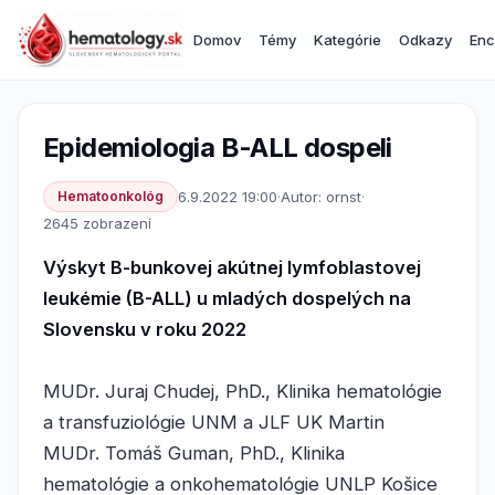
Domov
Témy
Kategórie
Odkazy
Enc
Epidemiologia B-ALL dospeli
Hematoonkológ
6.9.2022 19:00
·
Autor: ornst
·
2645 zobrazení
Výskyt B-bunkovej akútnej lymfoblastovej
leukémie (B-ALL) u mladých dospelých na
Slovensku v roku 2022
MUDr. Juraj Chudej, PhD., Klinika hematológie
a transfuziológie UNM a JLF UK Martin
MUDr. Tomáš Guman, PhD., Klinika
hematológie a onkohematológie UNLP Košice