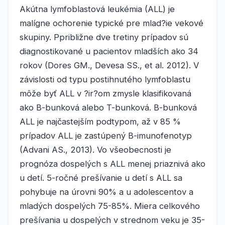
Akútna lymfoblastová leukémia (ALL) je
malígne ochorenie typické pre mlad?ie vekové
skupiny. Ppribližne dve tretiny prípadov sú
diagnostikované u pacientov mladších ako 34
rokov (Dores GM., Devesa SS., et al. 2012). V
závislosti od typu postihnutého lymfoblastu
môže byť ALL v ?ir?om zmysle klasifikovaná
ako B-bunková alebo T-bunková. B-bunková
ALL je najčastejším podtypom, až v 85 %
prípadov ALL je zastúpený B-imunofenotyp
(Advani AS., 2013). Vo všeobecnosti je
prognóza dospelých s ALL menej priaznivá ako
u detí. 5-ročné prešívanie u detí s ALL sa
pohybuje na úrovni 90% a u adolescentov a
mladých dospelých 75-85%. Miera celkového
prešívania u dospelých v strednom veku je 35-