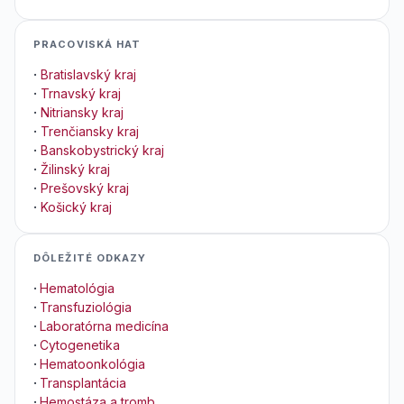
PRACOVISKÁ HAT
·
Bratislavský kraj
·
Trnavský kraj
·
Nitriansky kraj
·
Trenčiansky kraj
·
Banskobystrický kraj
·
Žilinský kraj
·
Prešovský kraj
·
Košický kraj
DÔLEŽITÉ ODKAZY
·
Hematológia
·
Transfuziológia
·
Laboratórna medicína
·
Cytogenetika
·
Hematoonkológia
·
Transplantácia
·
Hemostáza a tromb.