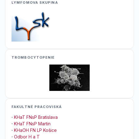
LYMFOMOVA SKUPINA
TROMBOCYTOPENIE
FAKULTNÉ PRACOVISKÁ
·
KHaT FNsP Bratislava
·
KHaT FNsP Martin
·
KHaOH FN LP Košice
·
Odbor H a T