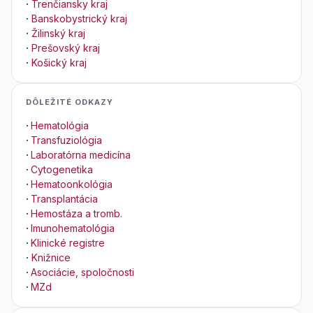
·
Trenčiansky kraj
·
Banskobystrický kraj
·
Žilinský kraj
·
Prešovský kraj
·
Košický kraj
DÔLEŽITÉ ODKAZY
·
Hematológia
·
Transfuziológia
·
Laboratórna medicína
·
Cytogenetika
·
Hematoonkológia
·
Transplantácia
·
Hemostáza a tromb.
·
Imunohematológia
·
Klinické registre
·
Knižnice
·
Asociácie, spoločnosti
·
MZd