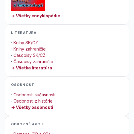
→ Všetky encyklopédie
LITERATÚRA
·
Knihy SK/CZ
·
Knihy zahraničie
·
Časopisy SK/CZ
·
Časopisy zahraničie
→ Všetka literatúra
OSOBNOSTI
·
Osobnosti súčasnosti
·
Osobnosti z histórie
→ Všetky osobnosti
ODBORNÉ AKCIE