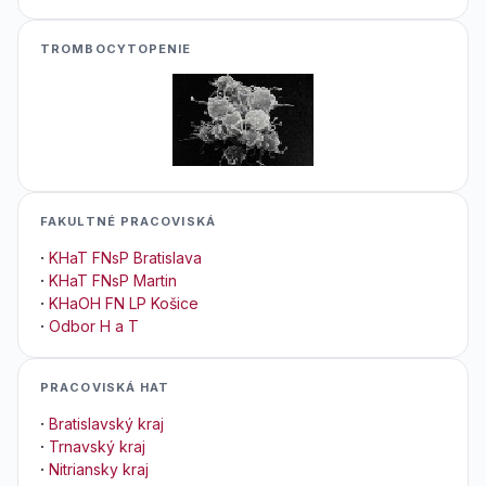
TROMBOCYTOPENIE
FAKULTNÉ PRACOVISKÁ
·
KHaT FNsP Bratislava
·
KHaT FNsP Martin
·
KHaOH FN LP Košice
·
Odbor H a T
PRACOVISKÁ HAT
·
Bratislavský kraj
·
Trnavský kraj
·
Nitriansky kraj