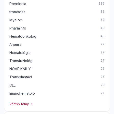
Povolenia
136
tromboza
83
Myelom
53
Pharminfo
43
Hematoonkológ
40
Anémia
29
Hematológia
27
Transfuziológ
27
NOVE KNIHY
26
Transplantáci
26
CLL
23
Imunohematoló
21
Všetky témy →