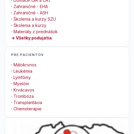
·
Domáce (SR a ČR)
·
Zahraničné - EHA
·
Zahraničné - ASH
·
Školenia a kurzy SZU
·
Školenia a kurzy
·
Materiály z prednášok
→ Všetky podujatia
PRE PACIENTOV
·
Málokrvnos
·
Leukémia
·
Lymfómy
·
Myelóm
·
Krvácavos
·
Trombóza
·
Transplantácia
·
Chemoterapie