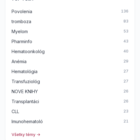
Povolenia
136
tromboza
83
Myelom
53
Pharminfo
43
Hematoonkológ
40
Anémia
29
Hematológia
27
Transfuziológ
27
NOVE KNIHY
26
Transplantáci
26
CLL
23
Imunohematoló
21
Všetky témy →