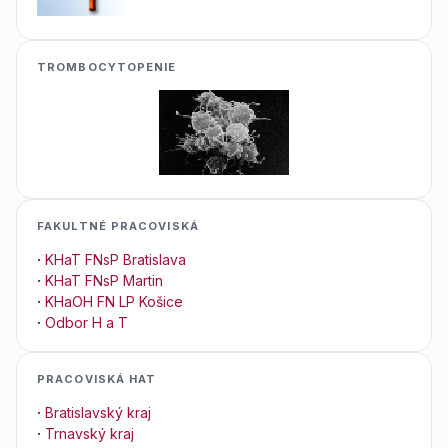
TROMBOCYTOPENIE
FAKULTNÉ PRACOVISKÁ
·
KHaT FNsP Bratislava
·
KHaT FNsP Martin
·
KHaOH FN LP Košice
·
Odbor H a T
PRACOVISKÁ HAT
·
Bratislavský kraj
·
Trnavský kraj