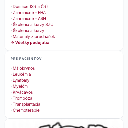
·
Domáce (SR a ČR)
·
Zahraničné - EHA
·
Zahraničné - ASH
·
Školenia a kurzy SZU
·
Školenia a kurzy
·
Materiály z prednášok
→ Všetky podujatia
PRE PACIENTOV
·
Málokrvnos
·
Leukémia
·
Lymfómy
·
Myelóm
·
Krvácavos
·
Trombóza
·
Transplantácia
·
Chemoterapie