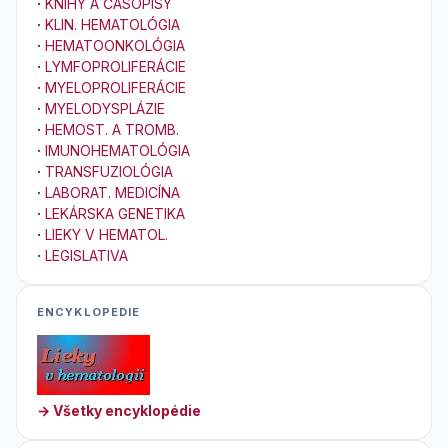
·
KNIHY A ČASOPISY
·
KLIN. HEMATOLÓGIA
·
HEMATOONKOLÓGIA
·
LYMFOPROLIFERÁCIE
·
MYELOPROLIFERÁCIE
·
MYELODYSPLÁZIE
·
HEMOST. A TROMB.
·
IMUNOHEMATOLÓGIA
·
TRANSFUZIOLÓGIA
·
LABORAT. MEDICÍNA
·
LEKÁRSKA GENETIKA
·
LIEKY V HEMATOL.
·
LEGISLATIVA
ENCYKLOPEDIE
→ Všetky encyklopédie