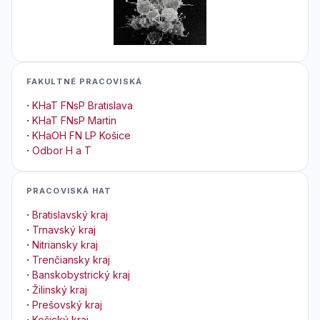
FAKULTNÉ PRACOVISKÁ
·
KHaT FNsP Bratislava
·
KHaT FNsP Martin
·
KHaOH FN LP Košice
·
Odbor H a T
PRACOVISKÁ HAT
·
Bratislavský kraj
·
Trnavský kraj
·
Nitriansky kraj
·
Trenčiansky kraj
·
Banskobystrický kraj
·
Žilinský kraj
·
Prešovský kraj
·
Košický kraj