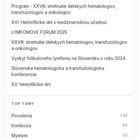
Program - XXVIII. stretnutie detskych hematologov,
transfuziologov a onkologov
XVI. Hemofilicke dni s medzinarodnou učastou
LYMFOMOVE FORUM 2025
XXVIII. stretnutie detskych hematologov, transfuziologov
a onkologov
Vyskyt folikuloveho lymfomu na Slovensku v roku 2024
Slovenska hematologicka a transfuziologicka
konferencia
XV. hemofilicke dni
TOP TÉMY
Povolenia
136
tromboza
83
Myelom
53