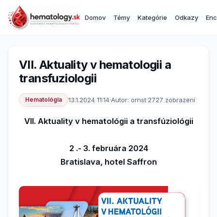
Domov
Témy
Kategórie
Odkazy
Enc
VII. Aktuality v hematologii a
transfuziologii
Hematológia
13.1.2024 11:14
·
Autor: ornst
·
2727 zobrazení
VII. Aktuality v hematológii a transfúziológii
2 .- 3. februára 2024
Bratislava, hotel Saffron