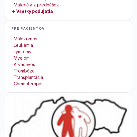
·
Materiály z prednášok
→ Všetky podujatia
PRE PACIENTOV
·
Málokrvnos
·
Leukémia
·
Lymfómy
·
Myelóm
·
Krvácavos
·
Trombóza
·
Transplantácia
·
Chemoterapie