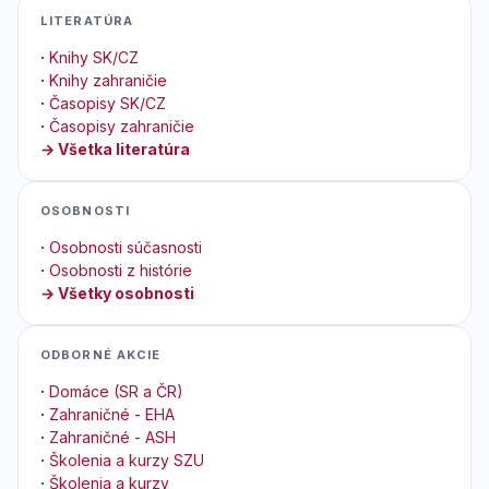
LITERATÚRA
·
Knihy SK/CZ
·
Knihy zahraničie
·
Časopisy SK/CZ
·
Časopisy zahraničie
→ Všetka literatúra
OSOBNOSTI
·
Osobnosti súčasnosti
·
Osobnosti z histórie
→ Všetky osobnosti
ODBORNÉ AKCIE
·
Domáce (SR a ČR)
·
Zahraničné - EHA
·
Zahraničné - ASH
·
Školenia a kurzy SZU
·
Školenia a kurzy