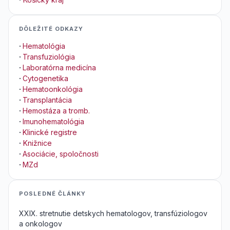
DÔLEŽITÉ ODKAZY
·
Hematológia
·
Transfuziológia
·
Laboratórna medicína
·
Cytogenetika
·
Hematoonkológia
·
Transplantácia
·
Hemostáza a tromb.
·
Imunohematológia
·
Klinické registre
·
Knižnice
·
Asociácie, spoločnosti
·
MZd
POSLEDNÉ ČLÁNKY
XXIX. stretnutie detskych hematologov, transfúziologov
a onkologov