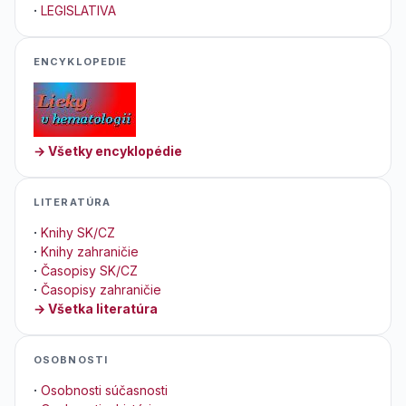
·
LEGISLATIVA
ENCYKLOPEDIE
→ Všetky encyklopédie
LITERATÚRA
·
Knihy SK/CZ
·
Knihy zahraničie
·
Časopisy SK/CZ
·
Časopisy zahraničie
→ Všetka literatúra
OSOBNOSTI
·
Osobnosti súčasnosti