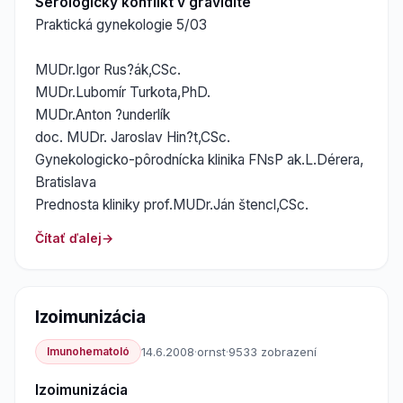
Sérologický konflikt v gravidite
Praktická gynekologie 5/03
MUDr.Igor Rus?ák,CSc.
MUDr.Lubomír Turkota,PhD.
MUDr.Anton ?underlík
doc. MUDr. Jaroslav Hin?t,CSc.
Gynekologicko-pôrodnícka klinika FNsP ak.L.Dérera,
Bratislava
Prednosta kliniky prof.MUDr.Ján štencl,CSc.
Čítať ďalej
Izoimunizácia
Imunohematoló
14.6.2008
·
ornst
·
9533 zobrazení
Izoimunizácia