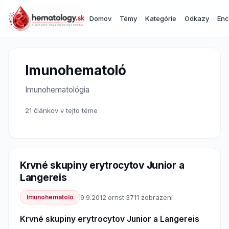
Domov
Témy
Kategórie
Odkazy
Enc
Imunohematoló
Imunohematológia
21 článkov v tejto téme
Krvné skupiny erytrocytov Junior a
Langereis
Imunohematoló
9.9.2012
·
ornst
·
3711 zobrazení
Krvné skupiny erytrocytov Junior a Langereis