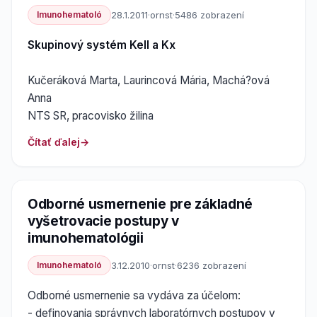
Imunohematoló
28.1.2011
·
ornst
·
5486 zobrazení
Skupinový systém Kell a Kx
Kučeráková Marta, Laurincová Mária, Machá?ová
Anna
NTS SR, pracovisko žilina
Čítať ďalej
Odborné usmernenie pre základné
vyšetrovacie postupy v
imunohematológii
Imunohematoló
3.12.2010
·
ornst
·
6236 zobrazení
Odborné usmernenie sa vydáva za účelom:
- definovania správnych laboratórnych postupov v