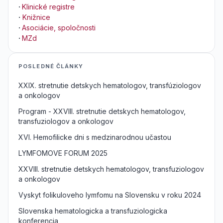
·
Klinické registre
·
Knižnice
·
Asociácie, spoločnosti
·
MZd
POSLEDNÉ ČLÁNKY
XXIX. stretnutie detskych hematologov, transfúziologov
a onkologov
Program - XXVIII. stretnutie detskych hematologov,
transfuziologov a onkologov
XVI. Hemofilicke dni s medzinarodnou učastou
LYMFOMOVE FORUM 2025
XXVIII. stretnutie detskych hematologov, transfuziologov
a onkologov
Vyskyt folikuloveho lymfomu na Slovensku v roku 2024
Slovenska hematologicka a transfuziologicka
konferencia