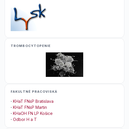
TROMBOCYTOPENIE
FAKULTNÉ PRACOVISKÁ
·
KHaT FNsP Bratislava
·
KHaT FNsP Martin
·
KHaOH FN LP Košice
·
Odbor H a T