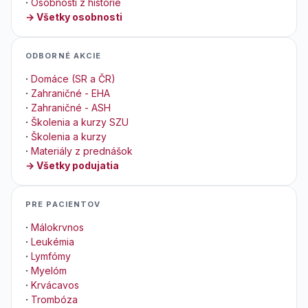
·
Osobnosti z histórie
→ Všetky osobnosti
ODBORNÉ AKCIE
·
Domáce (SR a ČR)
·
Zahraničné - EHA
·
Zahraničné - ASH
·
Školenia a kurzy SZU
·
Školenia a kurzy
·
Materiály z prednášok
→ Všetky podujatia
PRE PACIENTOV
·
Málokrvnos
·
Leukémia
·
Lymfómy
·
Myelóm
·
Krvácavos
·
Trombóza