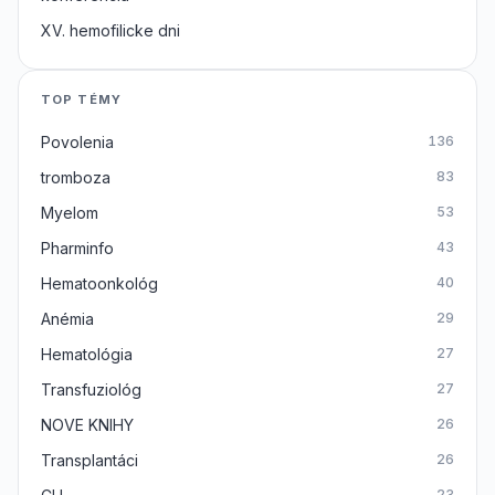
XV. hemofilicke dni
TOP TÉMY
Povolenia
136
tromboza
83
Myelom
53
Pharminfo
43
Hematoonkológ
40
Anémia
29
Hematológia
27
Transfuziológ
27
NOVE KNIHY
26
Transplantáci
26
23