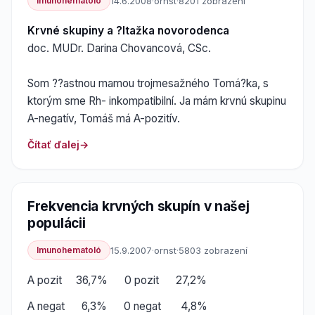
Imunohematoló
14.6.2008
·
ornst
·
8201 zobrazení
Krvné skupiny a ?ltažka novorodenca
doc. MUDr. Darina Chovancová, CSc.
Som ??astnou mamou trojmesažného Tomá?ka, s
ktorým sme Rh- inkompatibilní. Ja mám krvnú skupinu
A-negatív, Tomáš má A-pozitív.
Čítať ďalej
Frekvencia krvných skupín v našej
populácii
Imunohematoló
15.9.2007
·
ornst
·
5803 zobrazení
A pozit 36,7% 0 pozit 27,2%
A negat 6,3% 0 negat 4,8%