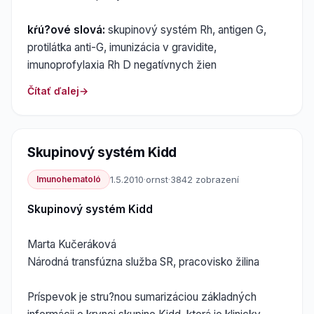
kŕú?ové slová:
skupinový systém Rh, antigen G,
protilátka anti-G, imunizácia v gravidite,
imunoprofylaxia Rh D negatívnych žien
Čítať ďalej
Skupinový systém Kidd
Imunohematoló
1.5.2010
·
ornst
·
3842 zobrazení
Skupinový systém Kidd
Marta Kučeráková
Národná transfúzna služba SR, pracovisko žilina
Príspevok je stru?nou sumarizáciou základných