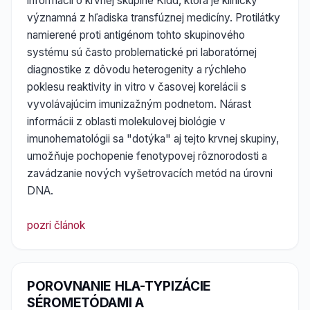
informácii o krvnej skupine Kidd, ktorá je klinicky
významná z hľadiska transfúznej medicíny. Protilátky
namierené proti antigénom tohto skupinového
systému sú často problematické pri laboratórnej
diagnostike z dôvodu heterogenity a rýchleho
poklesu reaktivity in vitro v časovej korelácii s
vyvolávajúcim imunizažným podnetom. Nárast
informácii z oblasti molekulovej biológie v
imunohematológii sa "dotýka" aj tejto krvnej skupiny,
umožňuje pochopenie fenotypovej rôznorodosti a
zavádzanie nových vyšetrovacích metód na úrovni
DNA.
pozri článok
POROVNANIE HLA-TYPIZÁCIE
SÉROMETÓDAMI A