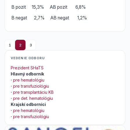
B pozit 15,3% AB pozit 6,8%
B negat 2,7% AB negat 1,2%
1
2
3
VEDENIE ODBORU
Prezident SHaTS
Hlavný odborník
·
pre hematológiu
·
pre transfuziológiu
·
pre transplantáciu KB
·
pre det. hematológiu
Krajskí odborníci
·
pre hematológiu
·
pre transfuziológiu