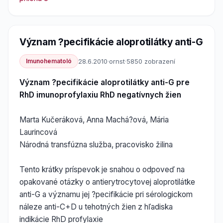
Význam ?pecifikácie aloprotilátky anti-G
Imunohematoló
28.6.2010
·
ornst
·
5850 zobrazení
Význam ?pecifikácie aloprotilátky anti-G pre
RhD imunoprofylaxiu RhD negatívnych žien
Marta Kučeráková, Anna Machá?ová, Mária
Laurincová
Národná transfúzna služba, pracovisko žilina
Tento krátky príspevok je snahou o odpoveď na
opakované otázky o antierytrocytovej aloprotilátke
anti-G a významu jej ?pecifikácie pri sérologickom
náleze anti-C+D u tehotných žien z hľadiska
indikácie RhD profylaxie