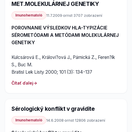
MET.MOLEKULÁRNEJ GENETIKY
Imunohematoló
11.7.2009
·
ornst
·
3707 zobrazení
POROVNANIE VÝSLEDKOV HLA-TYPIZÁCIE
SÉROMETÓDAMI A METÓDAMI MOLEKULÁRNEJ
GENETIKY
Kulcsárová E., Královi?ová J., Párnická Z., Feren?ík
S., Buc M.
Bratisl Lek Listy 2000; 101 (3): 134-137
Čítať ďalej
Sérologický konflikt v gravidite
Imunohematoló
14.6.2008
·
ornst
·
12806 zobrazení