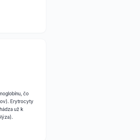
moglobínu, čo
tov). Erytrocyty
hádza už k
lýza).