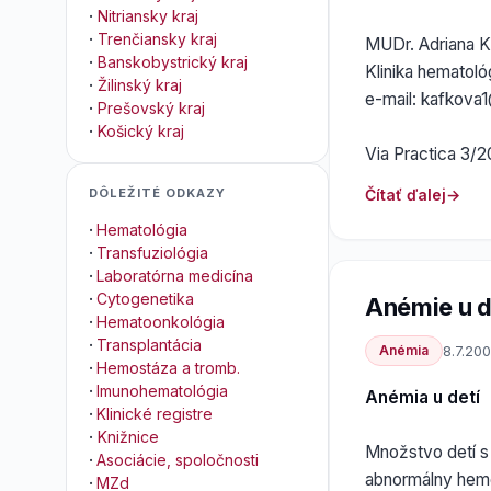
·
Nitriansky kraj
·
Trenčiansky kraj
MUDr. Adriana 
·
Banskobystrický kraj
Klinika hematol
·
Žilinský kraj
e-mail: kafkova
·
Prešovský kraj
·
Košický kraj
Via Practica 3/
Čítať ďalej
DÔLEŽITÉ ODKAZY
·
Hematológia
·
Transfuziológia
·
Laboratórna medicína
·
Cytogenetika
Anémie u d
·
Hematoonkológia
·
Transplantácia
Anémia
8.7.20
·
Hemostáza a tromb.
·
Imunohematológia
Anémia u detí
·
Klinické registre
·
Knižnice
Množstvo detí s 
·
Asociácie, spoločnosti
abnormálny hemo
·
MZd