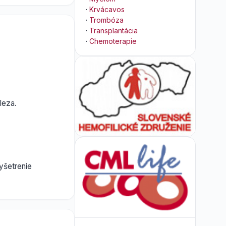
·
Krvácavos
·
Trombóza
·
Transplantácia
·
Chemoterapie
leza.
yšetrenie