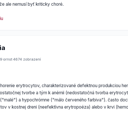
že ale nemusí byť kriticky choré.
iu
ia
09
·
ornst
·
4674 zobrazení
chorenie erytrocytov, charakterizované defektnou produkciou he
ostatočnej tvorbe a tým k anémii (nedostatočná tvorba erytrocy
 ("malé") a hypochrómne ("málo červeného farbiva"). často doc
ytov v kostnej dreni (neefektívna erytropoéza) alebo v krvi (hemo