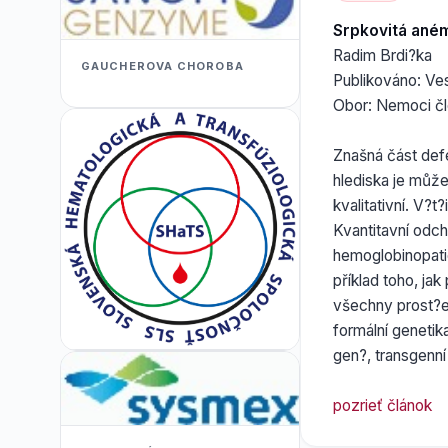
Srpkovitá ané
Radim Brdi?ka
GAUCHEROVA CHOROBA
Publikováno: Ve
Obor: Nemoci č
Znašná část def
hlediska je může
kvalitativní. V?
Kvantitavní odch
hemoglobinopati
příklad toho, ja
všechny prost?e
formální genetik
gen?, transgenní
pozrieť článok