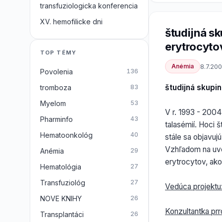
transfuziologicka konferencia
XV. hemofilicke dni
študijná s
erytrocyto
TOP TÉMY
Anémia
8.7.20
Povolenia
136
študijná skupi
tromboza
83
Myelom
53
V r. 1993 - 200
Pharminfo
43
talasémií. Hoci 
Hematoonkológ
40
stále sa objavujú
Vzhľadom na uve
Anémia
29
erytrocytov, ako
Hematológia
27
Transfuziológ
27
Vedúca projektu
NOVE KNIHY
26
Konzultantka prr
Transplantáci
26