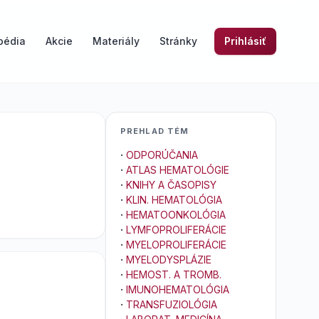
pédia
Akcie
Materiály
Stránky
Prihlásiť
PREHLAD TÉM
·
ODPORÚČANIA
·
ATLAS HEMATOLÓGIE
·
KNIHY A ČASOPISY
·
KLIN. HEMATOLÓGIA
·
HEMATOONKOLÓGIA
·
LYMFOPROLIFERÁCIE
·
MYELOPROLIFERÁCIE
·
MYELODYSPLÁZIE
·
HEMOST. A TROMB.
·
IMUNOHEMATOLÓGIA
·
TRANSFUZIOLÓGIA