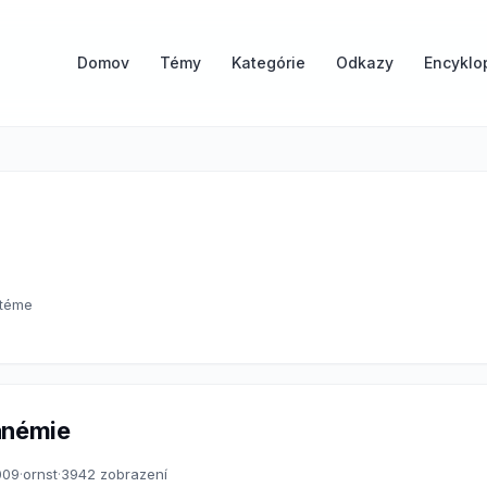
Domov
Témy
Kategórie
Odkazy
Encyklo
 téme
anémie
009
·
ornst
·
3942 zobrazení