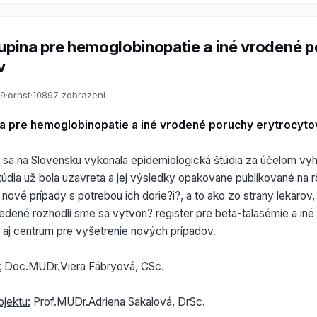
kupina pre hemoglobinopatie a iné vrodené 
v
09
·
ornst
·
10897 zobrazení
na pre hemoglobinopatie a iné vrodené poruchy erytrocyto
4 sa na Slovensku vykonala epidemiologická štúdia za účelom vy
štúdia už bola uzavretá a jej výsledky opakovane publikované na 
 nové prípady s potrebou ich dorie?i?, a to ako zo strany lekárov, 
dené rozhodli sme sa vytvori? register pre beta-talasémie a iné
 aj centrum pre vyšetrenie nových prípadov.
:
Doc.MUDr.Viera Fábryová, CSc.
ojektu:
Prof.MUDr.Adriena Sakalová, DrSc.