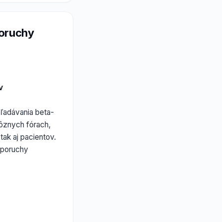
poruchy
v
hľadávania beta-
rôznych fórach,
tak aj pacientov.
 poruchy