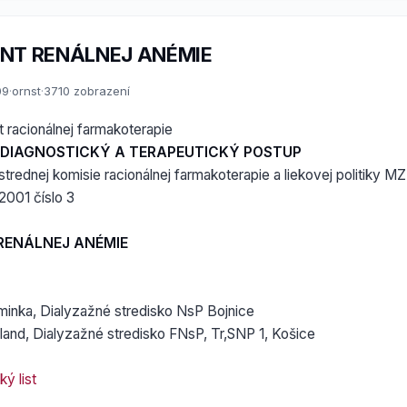
T RENÁLNEJ ANÉMIE
09
·
ornst
·
3710 zobrazení
st racionálnej farmakoterapie
DIAGNOSTICKÝ A TERAPEUTICKÝ POSTUP
strednej komisie racionálnej farmakoterapie a liekovej politiky M
2001 číslo 3
ENÁLNEJ ANÉMIE
inka, Dialyzažné stredisko NsP Bojnice
and, Dialyzažné stredisko FNsP, Tr,SNP 1, Košice
ý list