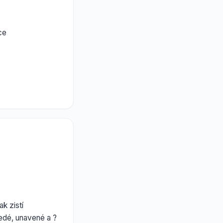
ce
k zistí
edé, unavené a ?