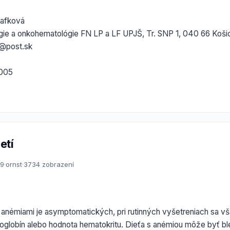
Kafková
ógie a onkohematológie FN LP a LF UPJŠ, Tr. SNP 1, 040 66 Koši
1@post.sk
2005
etí
09
·
ornst
·
3734 zobrazení
anémiami je asymptomatických, pri rutinných vyšetreniach sa vša
globín alebo hodnota hematokritu. Dieťa s anémiou môže byť bl