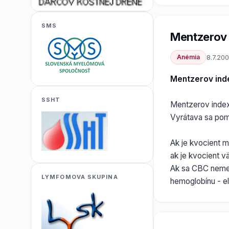
SMS
Mentzerov
Anémia
8.7.20
Mentzerov ind
SSHT
Mentzerov index 
Vyrátava sa p
Ak je kvocient m
ak je kvocient v
Ak sa CBC nemen
LYMFOMOVA SKUPINA
hemoglobínu - e