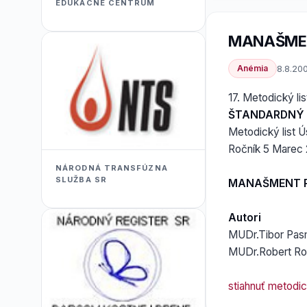
EDUKACNÉ CENTRUM
MANAŠMEN
Anémia
8.8.20
17. Metodický li
ŠTANDARDNÝ 
Metodický list Ú
Ročník 5 Marec 
NÁRODNÁ TRANSFÚZNA
SLUŽBA SR
MANAŠMENT R
Autori
MUDr.Tibor Pasm
MUDr.Robert Rol
stiahnuť metodick