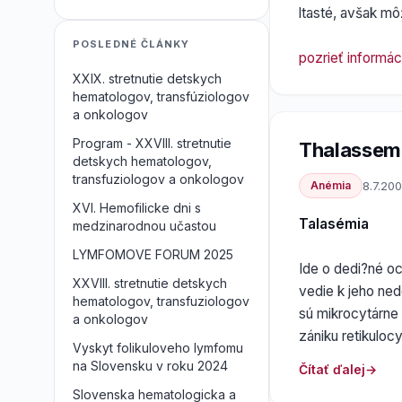
ltasté, avšak mô
POSLEDNÉ ČLÁNKY
pozrieť informác
XXIX. stretnutie detskych
hematologov, transfúziologov
a onkologov
Program - XXVIII. stretnutie
Thalassem
detskych hematologov,
transfuziologov a onkologov
Anémia
8.7.20
XVI. Hemofilicke dni s
Talasémia
medzinarodnou učastou
LYMFOMOVE FORUM 2025
Ide o dedi?né o
XXVIII. stretnutie detskych
vedie k jeho ned
hematologov, transfuziologov
sú mikrocytárne
a onkologov
zániku retikuloc
Vyskyt folikuloveho lymfomu
na Slovensku v roku 2024
Čítať ďalej
Slovenska hematologicka a