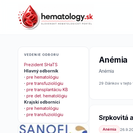
VEDENIE ODBORU
Anémia
Prezident SHaTS
Hlavný odborník
Anémia
·
pre hematológiu
·
pre transfuziológiu
29 článkov v tejto
·
pre transplantáciu KB
·
pre det. hematológiu
Krajskí odborníci
·
pre hematológiu
·
pre transfuziológiu
Srpkovitá 
Anémia
26.9.2