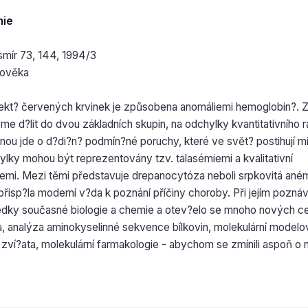
mie
smír 73, 144, 1994/3
lověka
ekt? červených krvinek je způsobena anomáliemi hemoglobin?. Z 
me d?lit do dvou základních skupin, na odchylky kvantitativního 
t?inou jde o d?di?n? podmín?né poruchy, které ve svět? postihují m
ylky mohou být reprezentovány tzv. talasémiemi a kvalitativní
emi. Mezi těmi představuje drepanocytóza neboli srpkovitá ané
k přisp?la moderní v?da k poznání příčiny choroby. Při jejím pozná
dky současné biologie a chemie a otev?elo se mnoho nových cest
a, analýza aminokyselinné sekvence bílkovin, molekulární modelov
 zví?ata, molekulární farmakologie - abychom se zmínili aspoň o 