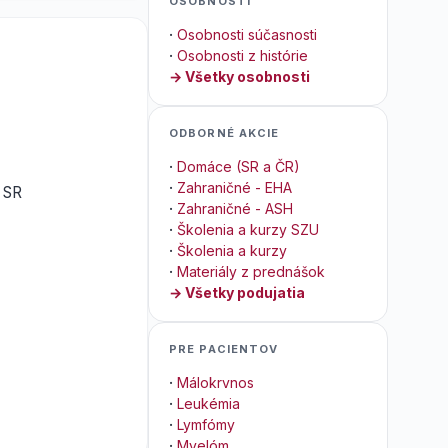
OSOBNOSTI
·
Osobnosti súčasnosti
·
Osobnosti z histórie
→ Všetky osobnosti
ODBORNÉ AKCIE
·
Domáce (SR a ČR)
·
Zahraničné - EHA
Z SR
·
Zahraničné - ASH
·
Školenia a kurzy SZU
·
Školenia a kurzy
·
Materiály z prednášok
→ Všetky podujatia
PRE PACIENTOV
·
Málokrvnos
·
Leukémia
·
Lymfómy
·
Myelóm