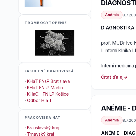
DIAGNOST
Anémia
8.7.20
TROMBOCYTOPENIE
DIAGNOSTIKA 
prof. MUDr Ivo K
II interní klinik
Interní medicína
FAKULTNÉ PRACOVISKÁ
Čítať ďalej
·
KHaT FNsP Bratislava
·
KHaT FNsP Martin
·
KHaOH FN LP Košice
·
Odbor H a T
ANÉMIE - 
PRACOVISKÁ HAT
Anémia
8.7.20
·
Bratislavský kraj
ANÉMIE - DIA
·
Trnavský kraj