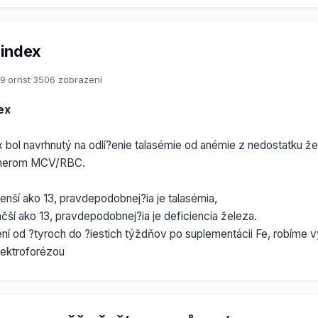
 index
09
·
ornst
·
3506 zobrazení
ex
bol navrhnutý na odlí?enie talasémie od anémie z nedostatku že
omerom MCV/RBC.
enší ako 13, pravdepodobnej?ia je talasémia,
äčší ako 13, pravdepodobnej?ia je deficiencia železa.
í od ?tyroch do ?iestich týždňov po suplementácii Fe, robíme v
lektroforézou