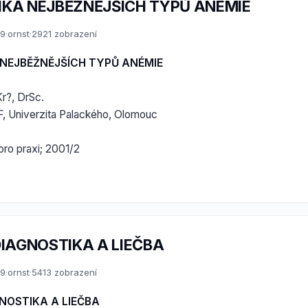
IKA NEJBĚŽNĚJŠÍCH TYPŮ ANÉMIE
09
·
ornst
·
2921 zobrazení
NEJBĚŽNĚJŠÍCH TYPŮ ANÉMIE
r?, DrSc.
a LF, Univerzita Palackého, Olomouc
 pro praxi; 2001/2
DIAGNOSTIKA A LIEČBA
09
·
ornst
·
5413 zobrazení
GNOSTIKA A LIEČBA