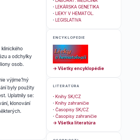
·
LABORAT. MEDICÍNA
·
LEKÁRSKA GENETIKA
·
LIEKY V HEMATOL.
·
LEGISLATIVA
ENCYKLOPEDIE
klinického
rázu a odchylky
iliony osob.
→ Všetky encyklopédie
mie výjime?ný
LITERATÚRA
vání byly použity
. Uplatnily se:
·
Knihy SK/CZ
ání, klonování
·
Knihy zahraničie
·
Časopisy SK/CZ
některých.
·
Časopisy zahraničie
→ Všetka literatúra