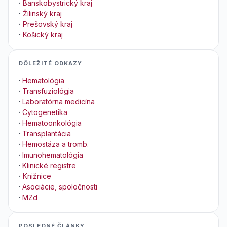
·
Banskobystrický kraj
·
Žilinský kraj
·
Prešovský kraj
·
Košický kraj
DÔLEŽITÉ ODKAZY
·
Hematológia
·
Transfuziológia
·
Laboratórna medicína
·
Cytogenetika
·
Hematoonkológia
·
Transplantácia
·
Hemostáza a tromb.
·
Imunohematológia
·
Klinické registre
·
Knižnice
·
Asociácie, spoločnosti
·
MZd
POSLEDNÉ ČLÁNKY