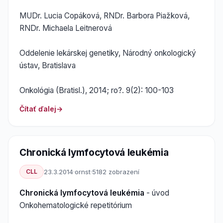
MUDr. Lucia Copáková, RNDr. Barbora Piažková,
RNDr. Michaela Leitnerová
Oddelenie lekárskej genetiky, Národný onkologický
ústav, Bratislava
Onkológia (Bratisl.), 2014; ro?. 9(2): 100-103
Čítať ďalej
Chronická lymfocytová leukémia
CLL
23.3.2014
·
ornst
·
5182 zobrazení
Chronická lymfocytová leukémia
- úvod
Onkohematologické repetitórium