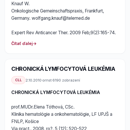
Knauf W.
Onkologische Gemeinschaftspraxis, Frankfurt,
Germany. wolfgang.knauf@telemed.de
Expert Rev Anticancer Ther. 2009 Feb;9(2):165-74.
Čítať ďalej
CHRONICKÁ LYMFOCYTOVÁ LEUKÉMIA
CLL
2.10.2010
·
ornst
·
6190 zobrazení
CHRONICKÁ LYMFOCYTOVÁ LEUKÉMIA
prof.MUDr.Elena Tóthová, CSc.
Klinika hematológie a onkohematológie, LF UPJŠ a
FNLP, Košice
Via pract., 2008, ro?. 5 (12): 520-522