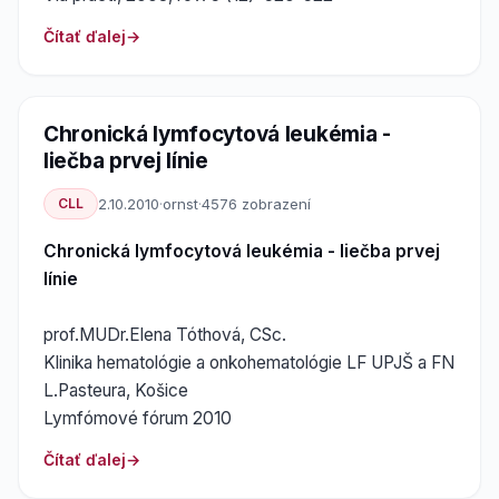
Čítať ďalej
Chronická lymfocytová leukémia -
liečba prvej línie
CLL
2.10.2010
·
ornst
·
4576 zobrazení
Chronická lymfocytová leukémia - liečba prvej
línie
prof.MUDr.Elena Tóthová, CSc.
Klinika hematológie a onkohematológie LF UPJŠ a FN
L.Pasteura, Košice
Lymfómové fórum 2010
Čítať ďalej