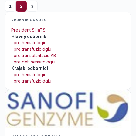
1
2
3
VEDENIE ODBORU
Prezident SHaTS
Hlavný odborník
·
pre hematológiu
·
pre transfuziológiu
·
pre transplantáciu KB
·
pre det. hematológiu
Krajskí odborníci
·
pre hematológiu
·
pre transfuziológiu