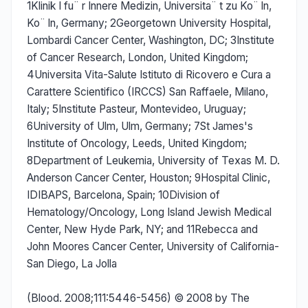
1Klinik I fu¨ r Innere Medizin, Universita¨ t zu Ko¨ ln,
Ko¨ ln, Germany; 2Georgetown University Hospital,
Lombardi Cancer Center, Washington, DC; 3Institute
of Cancer Research, London, United Kingdom;
4Universita Vita-Salute Istituto di Ricovero e Cura a
Carattere Scientifico (IRCCS) San Raffaele, Milano,
Italy; 5Institute Pasteur, Montevideo, Uruguay;
6University of Ulm, Ulm, Germany; 7St James's
Institute of Oncology, Leeds, United Kingdom;
8Department of Leukemia, University of Texas M. D.
Anderson Cancer Center, Houston; 9Hospital Clinic,
IDIBAPS, Barcelona, Spain; 10Division of
Hematology/Oncology, Long Island Jewish Medical
Center, New Hyde Park, NY; and 11Rebecca and
John Moores Cancer Center, University of California-
San Diego, La Jolla
(Blood. 2008;111:5446-5456) © 2008 by The