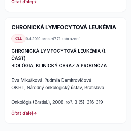
Čítať ďalej
CHRONICKÁ LYMFOCYTOVÁ LEUKÉMIA
CLL
9.4.2010
·
ornst
·
4771 zobrazení
CHRONICKÁ LYMFOCYTOVÁ LEUKÉMIA (1.
ČASŤ)
BIOLÓGIA, KLINICKÝ OBRAZ A PROGNÓZA
Eva Mikušková, ?udmila Demitrovičová
OKHT, Národný onkologický ústav, Bratislava
Onkológia (Bratisl.), 2008, ro?. 3 (5): 316-319
Čítať ďalej