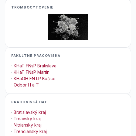
TROMBOCYTOPENIE
FAKULTNÉ PRACOVISKÁ
·
KHaT FNsP Bratislava
·
KHaT FNsP Martin
·
KHaOH FN LP Košice
·
Odbor H a T
PRACOVISKÁ HAT
·
Bratislavský kraj
·
Trnavský kraj
·
Nitriansky kraj
·
Trenčiansky kraj