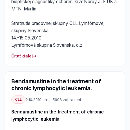
bioptickej diagnostiky ochorení krvotvorby JLF UK a
MFN, Martin
Stretnutie pracovnej skupiny CLL Lymfómovej
skupiny Slovenska
14.-15.05.2010
Lymfómová skupina Slovenska, o.z.
Čítať ďalej
Bendamustine in the treatment of
chronic lymphocytic leukemia.
CLL
2.10.2010
·
ornst
·
5908 zobrazení
Bendamustine in the treatment of chronic
lymphocytic leukemia