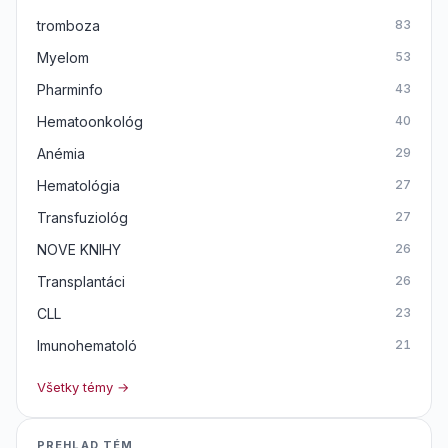
tromboza
83
Myelom
53
Pharminfo
43
Hematoonkológ
40
Anémia
29
Hematológia
27
Transfuziológ
27
NOVE KNIHY
26
Transplantáci
26
CLL
23
Imunohematoló
21
Všetky témy →
PREHLAD TÉM