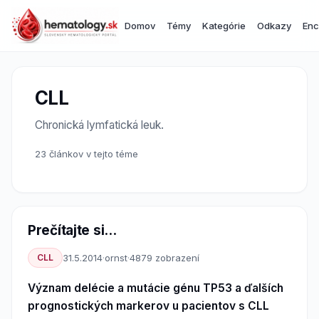
Domov
Témy
Kategórie
Odkazy
Enc
CLL
Chronická lymfatická leuk.
23 článkov v tejto téme
Prečítajte si...
CLL
31.5.2014
·
ornst
·
4879 zobrazení
Význam delécie a mutácie génu TP53 a ďalších
prognostických markerov u pacientov s CLL