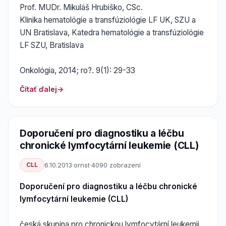
Prof. MUDr. Mikuláš Hrubiško, CSc.
Klinika hematológie a transfúziológie LF UK, SZU a
UN Bratislava, Katedra hematológie a transfúziológie
LF SZU, Bratislava
Onkológia, 2014; ro?. 9(1): 29-33
Čítať ďalej
Doporučení pro diagnostiku a léčbu
chronické lymfocytární leukemie (CLL)
CLL
6.10.2013
·
ornst
·
4090 zobrazení
Doporučení pro diagnostiku a léčbu chronické
lymfocytární leukemie (CLL)
česká skupina pro chronickou lymfocytární leukemii,