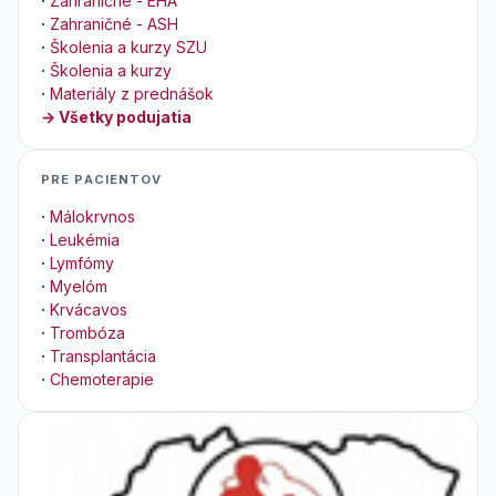
·
Zahraničné - EHA
·
Zahraničné - ASH
·
Školenia a kurzy SZU
·
Školenia a kurzy
·
Materiály z prednášok
→ Všetky podujatia
PRE PACIENTOV
·
Málokrvnos
·
Leukémia
·
Lymfómy
·
Myelóm
·
Krvácavos
·
Trombóza
·
Transplantácia
·
Chemoterapie