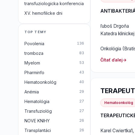
transfuziologicka konferencia
ANTIBAKTERI
XV. hemofilicke dni
ľuboš Drgoňa
TOP TÉMY
Katedra klinicke
Povolenia
136
Onkológia (Bratis
tromboza
83
Čítať ďalej
Myelom
53
Pharminfo
43
Hematoonkológ
40
TERAPEUT
Anémia
29
Hematológia
27
Hematoonkológ
Transfuziológ
27
TERAPEUTICK
NOVE KNIHY
26
Karel Cwiertka1
Transplantáci
26