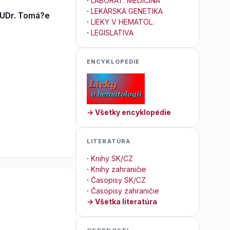
·
LABORAT. MEDICÍNA
·
LEKÁRSKA GENETIKA
MUDr. Tomá?e
·
LIEKY V HEMATOL.
·
LEGISLATIVA
ENCYKLOPEDIE
→ Všetky encyklopédie
LITERATÚRA
·
Knihy SK/CZ
·
Knihy zahraničie
·
Časopisy SK/CZ
·
Časopisy zahraničie
→ Všetka literatúra