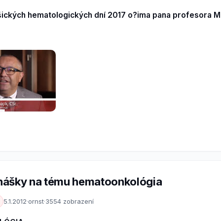
šických hematologických dní 2017 o?ima pana profesora 
nášky na tému hematoonkológia
5.1.2012
·
ornst
·
3554 zobrazení