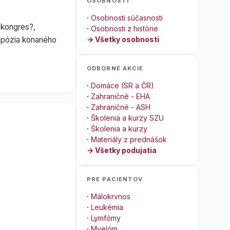
OSOBNOSTI
·
Osobnosti súčasnosti
 kongres?,
·
Osobnosti z histórie
ympózia konaného
→ Všetky osobnosti
ODBORNÉ AKCIE
·
Domáce (SR a ČR)
·
Zahraničné - EHA
·
Zahraničné - ASH
·
Školenia a kurzy SZU
·
Školenia a kurzy
·
Materiály z prednášok
→ Všetky podujatia
PRE PACIENTOV
·
Málokrvnos
·
Leukémia
·
Lymfómy
·
Myelóm