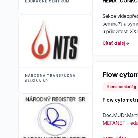
HEMATOONKO
EDUKACNÉ CENTRUM
Sekce videopřed
seminá?? a symp
u příležitosti X
Čítať ďalej
Flow cytom
NÁRODNÁ TRANSFÚZNA
SLUŽBA SR
Hematoonkológ
Flow cytometri
Doc.MUDr.Marti
MEFANET - eduka