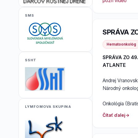
pozri video
SMS
SPRÁVA ZO
Hematoonkológ
SPRÁVA ZO 49
SSHT
ATLANTE
Andrej Vranovs
Národný onkologic
Onkológia (Bratis
LYMFOMOVA SKUPINA
Čítať ďalej