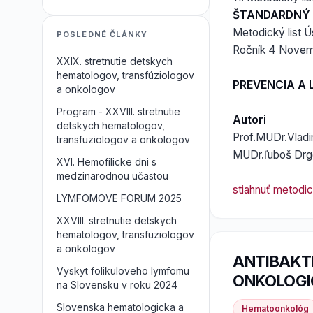
ŠTANDARDNÝ 
Metodický list Ú
POSLEDNÉ ČLÁNKY
Ročník 4 Novemb
XXIX. stretnutie detskych
hematologov, transfúziologov
PREVENCIA A 
a onkologov
Program - XXVIII. stretnutie
Autori
detskych hematologov,
Prof.MUDr.Vladi
transfuziologov a onkologov
MUDr.ľuboš Drgo
XVI. Hemofilicke dni s
medzinarodnou učastou
stiahnuť metodick
LYMFOMOVE FORUM 2025
XXVIII. stretnutie detskych
hematologov, transfuziologov
a onkologov
ANTIBAKT
Vyskyt folikuloveho lymfomu
ONKOLOGI
na Slovensku v roku 2024
Slovenska hematologicka a
Hematoonkológ