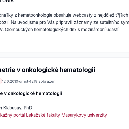
LÓGIA
ná?ky z hematoonkologie obsahuje webcasty z nejdôležit?j?ích
ózií. Na úvod jsme pro Vás připravili záznamy ze satelitního s
XIV. Olomouckých hematologických dn? s mezinárodní účastí.
etrie v onkologické hematologii
12.6.2010
·
ornst
·
4219 zobrazení
e v onkologické hematologii
n Klabusay, PhD
žný portál Lékažské fakulty Masarykovy univerzity