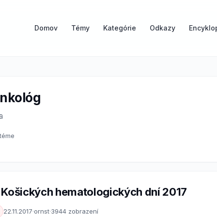
Domov
Témy
Kategórie
Odkazy
Encyklo
nkológ
a
 téme
 Košických hematologických dní 2017
22.11.2017
·
ornst
·
3944 zobrazení