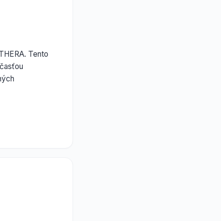
ABTHERA. Tento
účasťou
žných