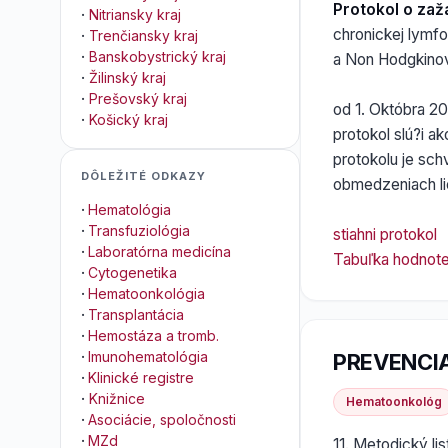
Protokol o zaža
·
Nitriansky kraj
chronickej lymfo
·
Trenčiansky kraj
·
Banskobystrický kraj
a Non Hodgkino
·
Žilinský kraj
·
Prešovský kraj
od 1. Októbra 20
·
Košický kraj
protokol slú?i a
protokolu je sch
DÔLEŽITÉ ODKAZY
obmedzeniach li
·
Hematológia
·
Transfuziológia
stiahni protokol
·
Laboratórna medicína
Tabuľka hodnot
·
Cytogenetika
·
Hematoonkológia
·
Transplantácia
·
Hemostáza a tromb.
·
Imunohematológia
PREVENCIA
·
Klinické registre
·
Knižnice
Hematoonkológ
·
Asociácie, spoločnosti
·
MZd
11. Metodický lis