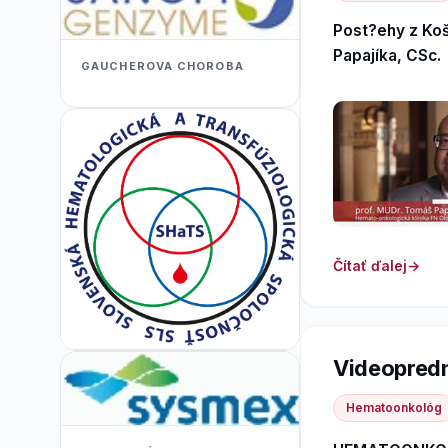
Post?ehy z Ko
Papajíka, CSc.
GAUCHEROVA CHOROBA
Čítať ďalej
Videopred
Hematoonkológ