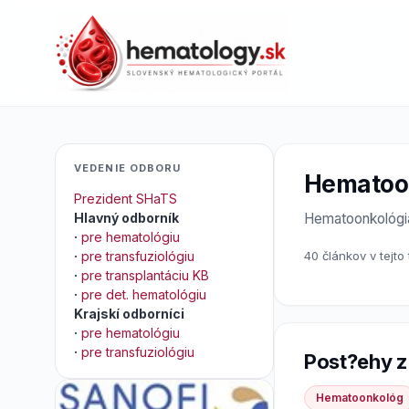
VEDENIE ODBORU
Hematoo
Prezident SHaTS
Hlavný odborník
Hematoonkológi
·
pre hematológiu
·
pre transfuziológiu
40 článkov v tejto
·
pre transplantáciu KB
·
pre det. hematológiu
Krajskí odborníci
·
pre hematológiu
·
pre transfuziológiu
Post?ehy z
Hematoonkológ