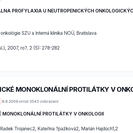
ÁLNA PROFYLAXIA U NEUTROPENICKÝCH ONKOLOGICKÝC
j onkológie SZU a Interná klinika NOÚ, Bratislava
l.), 2007, ro?. 2 (5): 278-282
ICKÉ MONOKLONÁLNÍ PROTILÁTKY V ONKO
8.8.2009
·
ornst
·
3543 zobrazení
É MONOKLONÁLNÍ PROTILÁTKY V ONKOLOGII
, Radek Trojanec2, Kateřina ?pažková2, Marián Hajdúch1,2