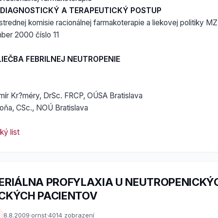
DIAGNOSTICKÝ A TERAPEUTICKÝ POSTUP
strednej komisie racionálnej farmakoterapie a liekovej politiky M
er 2000 číslo 11
LIEČBA FEBRILNEJ NEUTROPENIE
mír Kr?méry, DrSc. FRCP, OÚSA Bratislava
ňa, CSc., NOÚ Bratislava
ý list
ERIÁLNA PROFYLAXIA U NEUTROPENICKÝ
CKÝCH PACIENTOV
8.8.2009
·
ornst
·
4014 zobrazení