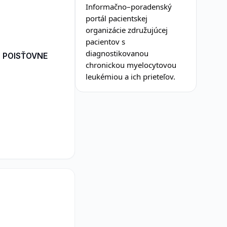
Informačno–poradenský
portál pacientskej
organizácie združujúcej
pacientov s
diagnostikovanou
 POISŤOVNE
chronickou myelocytovou
leukémiou a ich prieteľov.