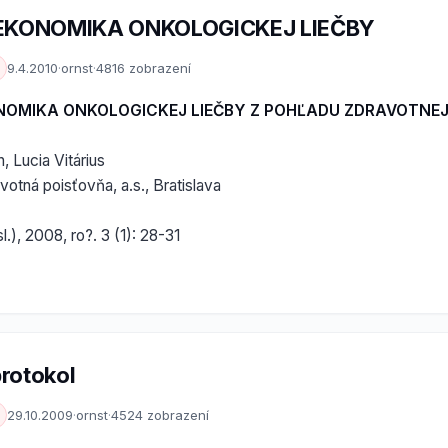
KONOMIKA ONKOLOGICKEJ LIEČBY
9.4.2010
·
ornst
·
4816 zobrazení
OMIKA ONKOLOGICKEJ LIEČBY Z POHĽADU ZDRAVOTNEJ
, Lucia Vitárius
tná poisťovňa, a.s., Bratislava
l.), 2008, ro?. 3 (1): 28-31
rotokol
29.10.2009
·
ornst
·
4524 zobrazení