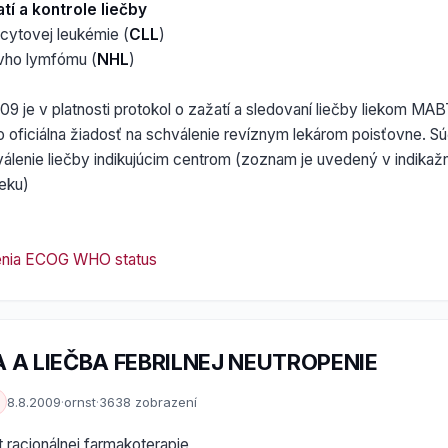
tí a kontrole liečby
cytovej leukémie (
CLL
)
vho lymfómu (
NHL
)
09 je v platnosti protokol o zažatí a sledovaní liečby liekom M
ko oficiálna žiadosť na schválenie revíznym lekárom poisťovne. S
válenie liečby indikujúcim centrom (zoznam je uvedený v indika
eku)
enia ECOG WHO status
 A LIEČBA FEBRILNEJ NEUTROPENIE
8.8.2009
·
ornst
·
3638 zobrazení
t racionálnej farmakoterapie