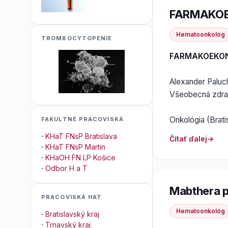
FARMAKOE
Hematoonkológ
TROMBOCYTOPENIE
FARMAKOEKON
Alexander Paluch
Všeobecná zdravo
Onkológia (Bratis
FAKULTNÉ PRACOVISKÁ
·
KHaT FNsP Bratislava
Čítať ďalej
·
KHaT FNsP Martin
·
KHaOH FN LP Košice
·
Odbor H a T
Mabthera p
PRACOVISKÁ HAT
Hematoonkológ
·
Bratislavský kraj
·
Trnavský kraj