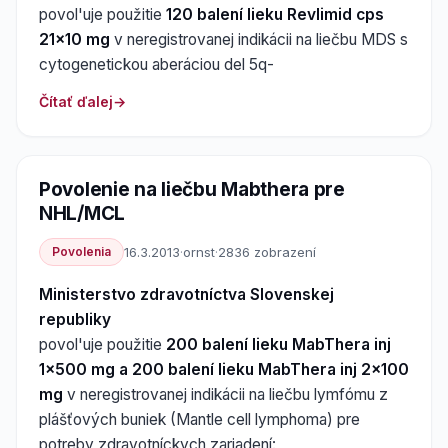
povol'uje použitie
120 balení lieku Revlimid cps
21x10 mg
v neregistrovanej indikácii na liečbu MDS s
cytogenetickou aberáciou del 5q-
Čítať ďalej
Povolenie na liečbu Mabthera pre
NHL/MCL
Povolenia
16.3.2013
·
ornst
·
2836 zobrazení
Ministerstvo zdravotníctva Slovenskej
republiky
povol'uje použitie
200 balení lieku MabThera inj
1x500 mg a 200 balení lieku MabThera inj 2x100
mg
v neregistrovanej indikácii na liečbu lymfómu z
plášťových buniek (Mantle cell lymphoma) pre
potreby zdravotníckych zariadení: