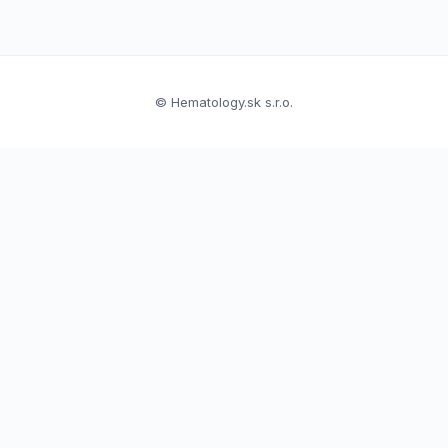
© Hematology.sk s.r.o.