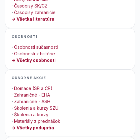
·
Časopisy SK/CZ
·
Časopisy zahraničie
→ Všetka literatúra
OSOBNOSTI
·
Osobnosti súčasnosti
·
Osobnosti z histórie
→ Všetky osobnosti
ODBORNÉ AKCIE
·
Domáce (SR a ČR)
·
Zahraničné - EHA
·
Zahraničné - ASH
·
Školenia a kurzy SZU
·
Školenia a kurzy
·
Materiály z prednášok
→ Všetky podujatia