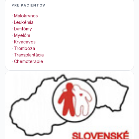
PRE PACIENTOV
·
Málokrvnos
·
Leukémia
·
Lymfómy
·
Myelóm
·
Krvácavos
·
Trombóza
·
Transplantácia
·
Chemoterapie