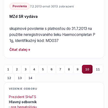
Povolenia
7.2.2013
·
ornst
·
3013 zobrazení
MZd SR vydáva
skupinové povolenie s platnosťou do 31.7.2013 na
použitie neregistrovaného lieku Haemocompletan P
1g, Identifikažný kód: MD037
Čítať ďalej
1
2
3
4
5
6
7
8
9
10
11
12
13
14
VEDENIE ODBORU
Prezident SHaTS
Hlavný odborník
·
pre hematológiu