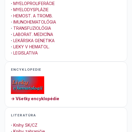
·
MYELOPROLIFERÁCIE
·
MYELODYSPLÁZIE
·
HEMOST. A TROMB.
·
IMUNOHEMATOLÓGIA
·
TRANSFUZIOLÓGIA
·
LABORAT. MEDICÍNA
·
LEKÁRSKA GENETIKA
·
LIEKY V HEMATOL.
·
LEGISLATIVA
ENCYKLOPEDIE
→ Všetky encyklopédie
LITERATÚRA
·
Knihy SK/CZ
·
Knihy zahraničie