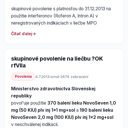
skupinové povolenie s platnosťou do 31.12.2013 na
použitie interferonov (Roferon A, Intron A) v
neregistrovaných indikáciach v liečbe MPO
Čítať ďalej
skupinové povolenie na liečbu ?OK
rfVIIa
Povolenia
4.7.2013
·
ornst
·
2676 zobrazení
Ministerstvo zdravotnictva Slovenskej
republiky
povol'uje použitie
370 balení lieku NovoSeven 1,0
mg (50 KIU) plv inj 1x1 mg+sol
a
190 balení lieku
NovoSeven 2,0 mg (100 KIU) plv inj 1x2 mg+sol
v neschválenej indikácii.