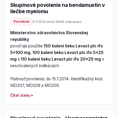
Skupinové povolenie na bendamustin v
liečbe myelomu
Povolenia
4.7.2013
·
ornst
·
2449 zobrazení
Ministerstvo zdravotnictva Slovenskej
republiky
povol'uje použitie
150 balení lieku Levact plc ifo
5x100 mg
,
100 balení lieku Levact plc ifo 5x25
mg
a
110 balení lieku Levact plc ifo 20x25 mg
v
neschválených indikáciách
Platnost'povolenia: do 15.1.2014. Identifikažný kód:
MD207, MD208 a MD209.
Čítať ďalej