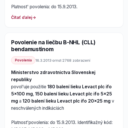
Platnost' povolenia: do 15.9.2013.
Čítať ďalej
Povolenie na liečbu B-NHL (CLL)
bendamustinom
Povolenia
16.3.2013
·
ornst
·
2768 zobrazení
Ministerstvo zdravotnictva Slovenskej
republiky
povol'uje použitie
180 balení lieku Levact plc ifo
5x100 mg
,
150 balení lieku Levact plc ifo 5x25
mg
a
120 balení lieku Levact plc ifo 20x25 mg
v
neschválených indikáciách
Platnost'povolenia: do 15.9.2013. Identifikažný kód: