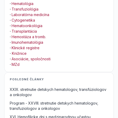
·
Hematológia
·
Transfuziológia
·
Laboratórna medicína
·
Cytogenetika
·
Hematoonkológia
·
Transplantácia
·
Hemostáza a tromb.
·
Imunohematológia
·
Klinické registre
·
Knižnice
·
Asociácie, spoločnosti
·
MZd
POSLEDNÉ ČLÁNKY
XXIX. stretnutie detskych hematologov, transfúziologov
a onkologov
Program - XXVIII. stretnutie detskych hematologov,
transfuziologov a onkologov
XVI. Hemofilicke dni s medzinarodnou učastou