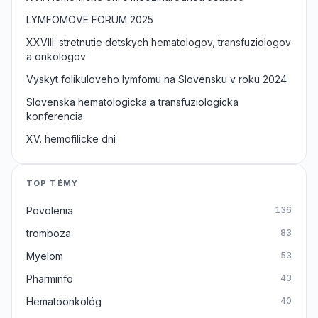
LYMFOMOVE FORUM 2025
XXVIII. stretnutie detskych hematologov, transfuziologov
a onkologov
Vyskyt folikuloveho lymfomu na Slovensku v roku 2024
Slovenska hematologicka a transfuziologicka
konferencia
XV. hemofilicke dni
TOP TÉMY
Povolenia
136
tromboza
83
Myelom
53
Pharminfo
43
Hematoonkológ
40