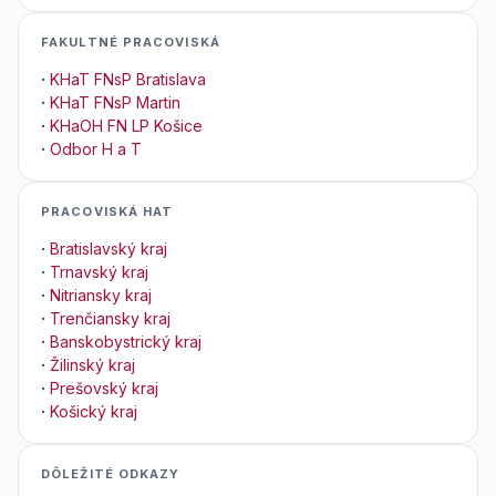
FAKULTNÉ PRACOVISKÁ
·
KHaT FNsP Bratislava
·
KHaT FNsP Martin
·
KHaOH FN LP Košice
·
Odbor H a T
PRACOVISKÁ HAT
·
Bratislavský kraj
·
Trnavský kraj
·
Nitriansky kraj
·
Trenčiansky kraj
·
Banskobystrický kraj
·
Žilinský kraj
·
Prešovský kraj
·
Košický kraj
DÔLEŽITÉ ODKAZY