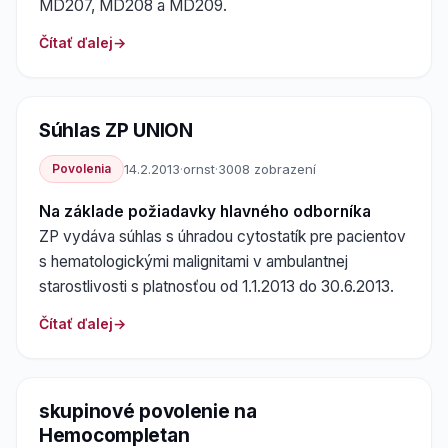
MD207, MD208 a MD209.
Čítať ďalej
Súhlas ZP UNION
Povolenia
14.2.2013
·
ornst
·
3008 zobrazení
Na základe požiadavky hlavného odborníka
ZP vydáva súhlas s úhradou cytostatík pre pacientov
s hematologickými malignitami v ambulantnej
starostlivosti s platnosťou od 1.1.2013 do 30.6.2013.
Čítať ďalej
skupinové povolenie na
Hemocompletan