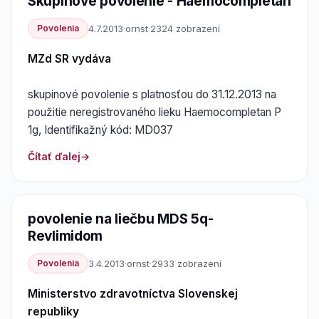
Skupinové povolenie - Haemocompletan
Povolenia
4.7.2013
·
ornst
·
2324 zobrazení
MZd SR vydáva
skupinové povolenie s platnosťou do 31.12.2013 na
použitie neregistrovaného lieku Haemocompletan P
1g, Identifikažný kód: MD037
Čítať ďalej
povolenie na liečbu MDS 5q-
Revlimidom
Povolenia
3.4.2013
·
ornst
·
2933 zobrazení
Ministerstvo zdravotníctva Slovenskej
republiky