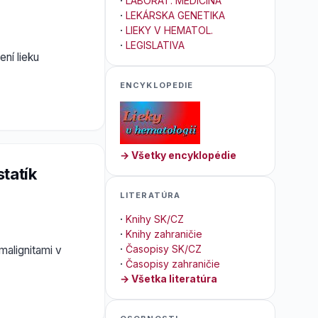
·
LABORAT. MEDICÍNA
·
LEKÁRSKA GENETIKA
·
LIEKY V HEMATOL.
·
LEGISLATIVA
ní lieku
ENCYKLOPEDIE
→ Všetky encyklopédie
tatík
LITERATÚRA
·
Knihy SK/CZ
·
Knihy zahraničie
·
Časopisy SK/CZ
malignitami v
·
Časopisy zahraničie
→ Všetka literatúra