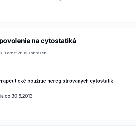
povolenie na cytostatiká
2013
·
ornst
·
2639 zobrazení
erapeutické použitie neregistrovaných cytostatík
ia do 30.6.2013