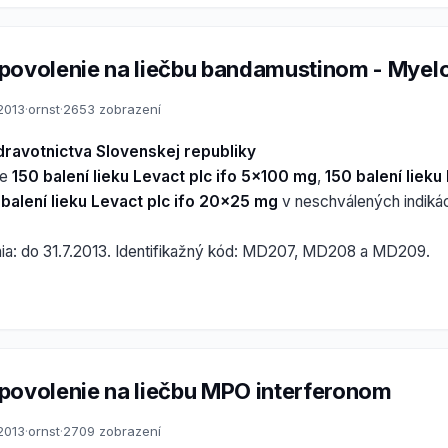
povolenie na liečbu bandamustinom - Mye
.2013
·
ornst
·
2653 zobrazení
dravotnictva Slovenskej republiky
ie
150 balení lieku Levact plc ifo 5x100 mg
,
150 balení lieku
balení lieku Levact plc ifo 20x25 mg
v neschválených indiká
nia: do 31.7.2013. Identifikažný kód: MD207, MD208 a MD209.
povolenie na liečbu MPO interferonom
.2013
·
ornst
·
2709 zobrazení