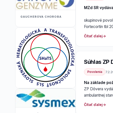
MZd SR vydáv
GAUCHEROVA CHOROBA
skupinové povole
Fortecortin tbl
Čítať ďalej
Súhlas ZP 
Povolenia
7.2.
Na základe po
ZP Dôvera vydáv
ambulantnej star
Čítať ďalej