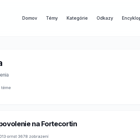
Domov
Témy
Kategórie
Odkazy
Encyklo
a
enia
o téme
povolenie na Fortecortin
2013
·
ornst
·
3678 zobrazení