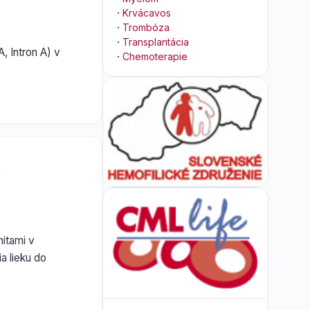
·
Krvácavos
·
Trombóza
·
Transplantácia
, Intron A) v
·
Chemoterapie
itami v
a lieku do