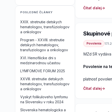
Čítať ďalej
POSLEDNÉ ČLÁNKY
XXIX. stretnutie detskych
hematologov, transfúziologov
a onkologov
Skupinové 
Program - XXVIII. stretnutie
Povolenia
17.1.
detskych hematologov,
transfuziologov a onkologov
MZd SR vydáva
XVI. Hemofilicke dni s
medzinarodnou učastou
Povolenie na t
LYMFOMOVE FORUM 2025
platnosť povolen
XXVIII. stretnutie detskych
hematologov, transfuziologov
Čítať ďalej
a onkologov
Vyskyt folikuloveho lymfomu
na Slovensku v roku 2024
Slovenska hematologicka a