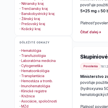
·
Nitriansky kraj
povol'uje použit
·
Trenčiansky kraj
5x25 mg
a
50 b
·
Banskobystrický kraj
·
Žilinský kraj
Platnost'povole
·
Prešovský kraj
·
Košický kraj
Čítať ďalej
DÔLEŽITÉ ODKAZY
·
Hematológia
Skupiniové
·
Transfuziológia
·
Laboratórna medicína
·
Cytogenetika
Povolenia
18.1.
·
Hematoonkológia
·
Transplantácia
Ministerstvo z
·
Hemostáza a tromb.
povoľuje použit
·
Imunohematológia
(hydroxyurea 50
·
Klinické registre
hematologických
·
Knižnice
·
Asociácie, spoločnosti
·
MZd
Platnosť povolen