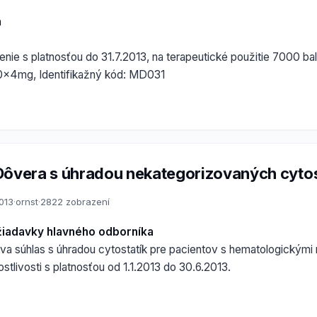
a
nie s platnosťou do 31.7.2013, na terapeutické použitie 7000 bale
 20x4mg, Identifikažný kód: MD031
Dôvera s úhradou nekategorizovaných cytos
2013
·
ornst
·
2822 zobrazení
žiadavky hlavného odborníka
a súhlas s úhradou cytostatík pre pacientov s hematologickými 
ostlivosti s platnosťou od 1.1.2013 do 30.6.2013.