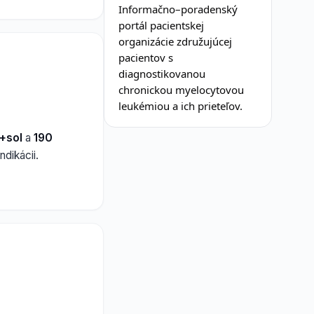
Informačno–poradenský
portál pacientskej
organizácie združujúcej
pacientov s
diagnostikovanou
chronickou myelocytovou
leukémiou a ich prieteľov.
g+sol
a
190
ndikácii.