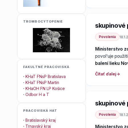
TROMBOCYTOPENIE
skupinové 
Povolenia
18.1.
Ministerstvo z
povol'uje použit
balení lieku N
FAKULTNÉ PRACOVISKÁ
Čítať ďalej
·
KHaT FNsP Bratislava
·
KHaT FNsP Martin
·
KHaOH FN LP Košice
·
Odbor H a T
skupinové 
PRACOVISKÁ HAT
Povolenia
18.1.
·
Bratislavský kraj
·
Trnavský kraj
Ministerstvo z