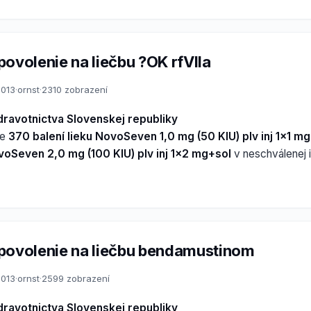
povolenie na liečbu ?OK rfVIIa
2013
·
ornst
·
2310 zobrazení
dravotnictva Slovenskej republiky
ie
370 balení lieku NovoSeven 1,0 mg (50 KIU) plv inj 1x1 m
ovoSeven 2,0 mg (100 KIU) plv inj 1x2 mg+sol
v neschválenej i
povolenie na liečbu bendamustinom
2013
·
ornst
·
2599 zobrazení
dravotnictva Slovenskej republiky