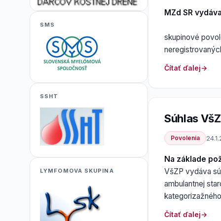
MZd SR vydáv
SMS
skupinové povole
neregistrovanýc
Čítať ďalej
SSHT
Súhlas VšZ
Povolenia
24.1
Na základe po
VšZP vydáva súh
LYMFOMOVA SKUPINA
ambulantnej star
kategorizažnéh
Čítať ďalej