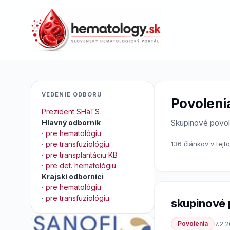
VEDENIE ODBORU
Povoleni
Prezident SHaTS
Hlavný odborník
Skupinové povol
·
pre hematológiu
·
pre transfuziológiu
136 článkov v tejt
·
pre transplantáciu KB
·
pre det. hematológiu
Krajskí odborníci
·
pre hematológiu
·
pre transfuziológiu
skupinové 
Povolenia
7.2.