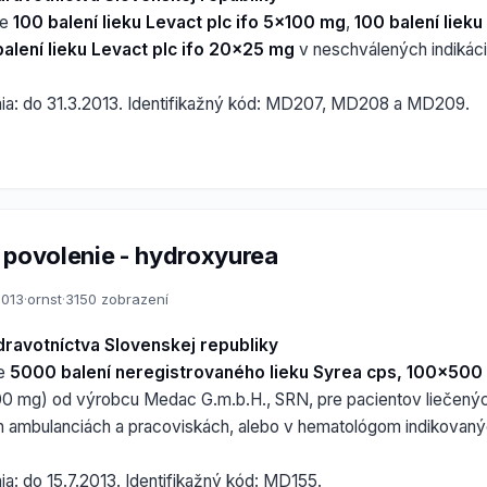
ie
100 balení lieku Levact plc ifo 5x100 mg
,
100 balení lieku
alení lieku Levact plc ifo 20x25 mg
v neschválených indikác
nia: do 31.3.2013. Identifikažný kód: MD207, MD208 a MD209.
 povolenie - hydroxyurea
2013
·
ornst
·
3150 zobrazení
dravotníctva Slovenskej republiky
ie
5000 balení neregistrovaného lieku Syrea cps, 100x500
0 mg) od výrobcu Medac G.m.b.H., SRN, pre pacientov liečený
 ambulanciách a pracoviskách, alebo v hematológom indikovaný
ia: do 15.7.2013. Identifikažný kód: MD155.