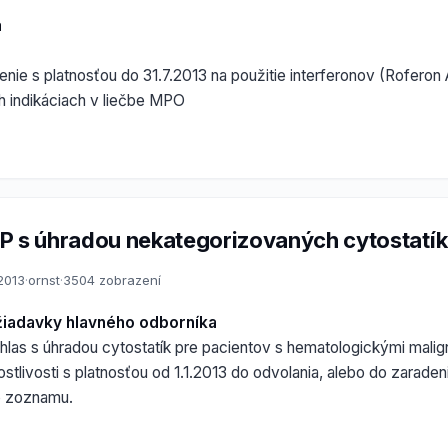
a
nie s platnosťou do 31.7.2013 na použitie interferonov (Roferon A
h indikáciach v liečbe MPO
P s úhradou nekategorizovaných cytostatík
.2013
·
ornst
·
3504 zobrazení
žiadavky hlavného odborníka
las s úhradou cytostatík pre pacientov s hematologickými malign
ostlivosti s platnosťou od 1.1.2013 do odvolania, alebo do zaradeni
o zoznamu.