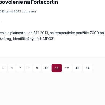
povolenie na Fortecortin
2013
·
ornst
·
2542 zobrazení
a
nie s platnosťou do 31.1.2013, na terapeutické použitie 7000 bale
 20x4mg, Identifikažný kód: MD031
5
6
7
8
9
10
11
12
13
14