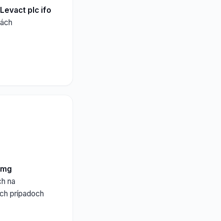
 Levact plc ifo
iách
 mg
ch na
ch prípadoch