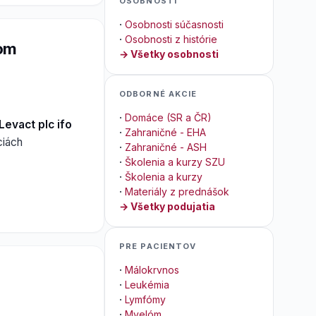
OSOBNOSTI
·
Osobnosti súčasnosti
·
Osobnosti z histórie
lom
→ Všetky osobnosti
ODBORNÉ AKCIE
·
Domáce (SR a ČR)
 Levact plc ifo
·
Zahraničné - EHA
ciách
·
Zahraničné - ASH
·
Školenia a kurzy SZU
·
Školenia a kurzy
·
Materiály z prednášok
→ Všetky podujatia
PRE PACIENTOV
·
Málokrvnos
·
Leukémia
·
Lymfómy
·
Myelóm