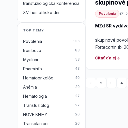
skupinové 
transfuziologicka konferencia
XV. hemofilicke dni
Povolenia
17.1.
MZd SR vydáv
TOP TÉMY
skupinové povole
Povolenia
136
Fortecortin tbl
tromboza
83
Čítať ďalej
Myelom
53
Pharminfo
43
Hematoonkológ
40
1
2
3
4
Anémia
29
Hematológia
27
Transfuziológ
27
NOVE KNIHY
26
Transplantáci
26