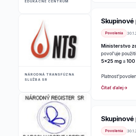
EDUKACNÉ CENTRUM
Skupinové 
Povolenia
30.1
Ministerstvo z
povol'uje použit
5x25 mg
a
100 
NÁRODNÁ TRANSFÚZNA
Platnost'povole
SLUŽBA SR
Čítať ďalej
Skupinové 
Povolenia
30.1