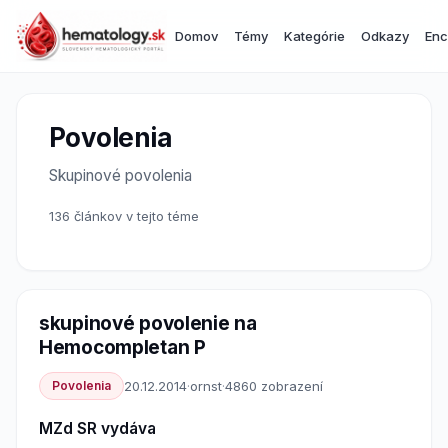
Domov
Témy
Kategórie
Odkazy
Enc
Povolenia
Skupinové povolenia
136 článkov v tejto téme
skupinové povolenie na
Hemocompletan P
Povolenia
20.12.2014
·
ornst
·
4860 zobrazení
MZd SR vydáva