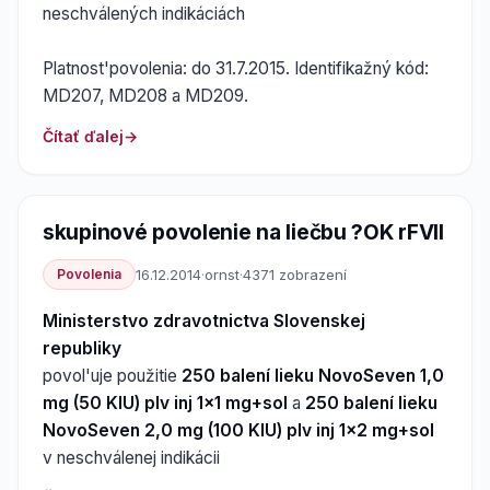
neschválených indikáciách
Platnost'povolenia: do 31.7.2015. Identifikažný kód:
MD207, MD208 a MD209.
Čítať ďalej
skupinové povolenie na liečbu ?OK rFVII
Povolenia
16.12.2014
·
ornst
·
4371 zobrazení
Ministerstvo zdravotnictva Slovenskej
republiky
povol'uje použitie
250 balení lieku NovoSeven 1,0
mg (50 KIU) plv inj 1x1 mg+sol
a
250 balení lieku
NovoSeven 2,0 mg (100 KIU) plv inj 1x2 mg+sol
v neschválenej indikácii