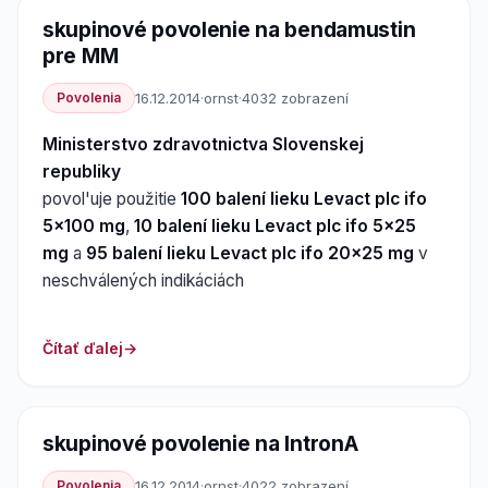
skupinové povolenie na bendamustin
pre MM
Povolenia
16.12.2014
·
ornst
·
4032 zobrazení
Ministerstvo zdravotnictva Slovenskej
republiky
povol'uje použitie
100 balení lieku Levact plc ifo
5x100 mg
,
10 balení lieku Levact plc ifo 5x25
mg
a
95 balení lieku Levact plc ifo 20x25 mg
v
neschválených indikáciách
Čítať ďalej
skupinové povolenie na IntronA
Povolenia
16.12.2014
·
ornst
·
4022 zobrazení