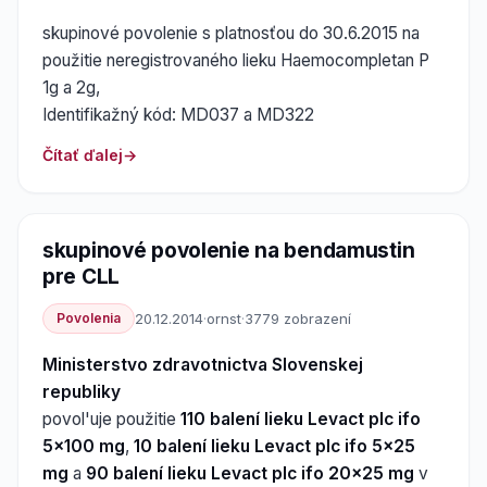
skupinové povolenie s platnosťou do 30.6.2015 na
použitie neregistrovaného lieku Haemocompletan P
1g a 2g,
Identifikažný kód: MD037 a MD322
Čítať ďalej
skupinové povolenie na bendamustin
pre CLL
Povolenia
20.12.2014
·
ornst
·
3779 zobrazení
Ministerstvo zdravotnictva Slovenskej
republiky
povol'uje použitie
110 balení lieku Levact plc ifo
5x100 mg
,
10 balení lieku Levact plc ifo 5x25
mg
a
90 balení lieku Levact plc ifo 20x25 mg
v