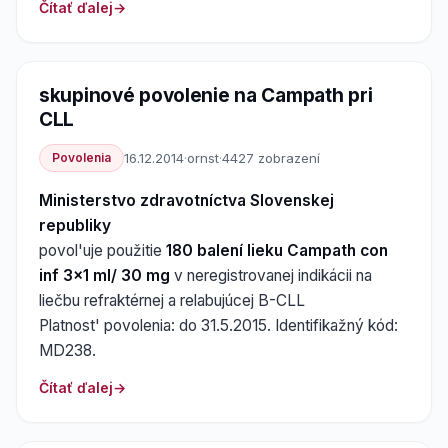
Čítať ďalej
skupinové povolenie na Campath pri
CLL
Povolenia
16.12.2014
·
ornst
·
4427 zobrazení
Ministerstvo zdravotníctva Slovenskej
republiky
povol'uje použitie
180 balení lieku Campath con
inf 3x1 ml/ 30 mg
v neregistrovanej indikácii na
liečbu refraktérnej a relabujúcej B-CLL
Platnost' povolenia: do 31.5.2015. Identifikažný kód:
MD238.
Čítať ďalej