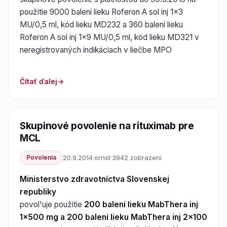
použitie 9000 balení lieku Roferon A sol inj 1x3
MU/0,5 ml, kód lieku MD232 a 360 balení lieku
Roferon A sol inj 1x9 MU/0,5 ml, kód lieku MD321 v
neregistrovaných indikáciach v liečbe MPO
Čítať ďalej
Skupinové povolenie na rituximab pre
MCL
Povolenia
20.9.2014
·
ornst
·
3942 zobrazení
Ministerstvo zdravotníctva Slovenskej
republiky
povol'uje použitie
200 balení lieku MabThera inj
1x500 mg a 200 balení lieku MabThera inj 2x100