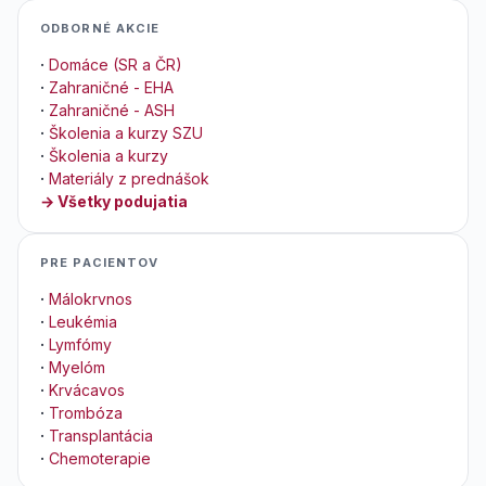
ODBORNÉ AKCIE
·
Domáce (SR a ČR)
·
Zahraničné - EHA
·
Zahraničné - ASH
·
Školenia a kurzy SZU
·
Školenia a kurzy
·
Materiály z prednášok
→ Všetky podujatia
PRE PACIENTOV
·
Málokrvnos
·
Leukémia
·
Lymfómy
·
Myelóm
·
Krvácavos
·
Trombóza
·
Transplantácia
·
Chemoterapie