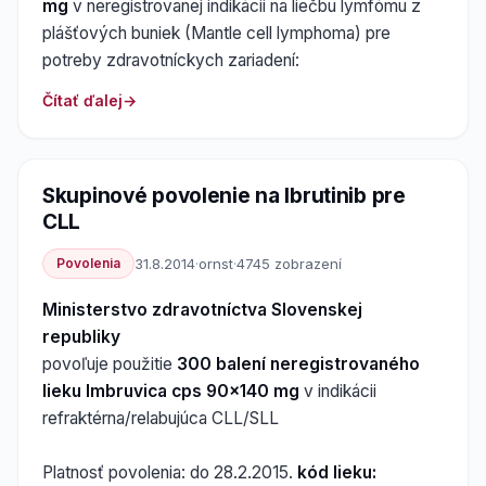
mg
v neregistrovanej indikácii na liečbu lymfómu z
plášťových buniek (Mantle cell lymphoma) pre
potreby zdravotníckych zariadení:
Čítať ďalej
Skupinové povolenie na Ibrutinib pre
CLL
Povolenia
31.8.2014
·
ornst
·
4745 zobrazení
Ministerstvo zdravotníctva Slovenskej
republiky
povoľuje použitie
300 balení neregistrovaného
lieku Imbruvica cps 90x140 mg
v indikácii
refraktérna/relabujúca CLL/SLL
Platnosť povolenia: do 28.2.2015.
kód lieku: