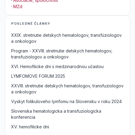
·
Asociácie, spoločnosti
·
MZd
POSLEDNÉ ČLÁNKY
XXIX. stretnutie detskych hematologov, transfúziologov
a onkologov
Program - XXVIII. stretnutie detskych hematologov,
transfuziologov a onkologov
XVI. Hemofilicke dni s medzinarodnou učastou
LYMFOMOVE FORUM 2025
XXVIII. stretnutie detskych hematologov, transfuziologov
a onkologov
Vyskyt folikuloveho lymfomu na Slovensku v roku 2024
Slovenska hematologicka a transfuziologicka
konferencia
XV. hemofilicke dni