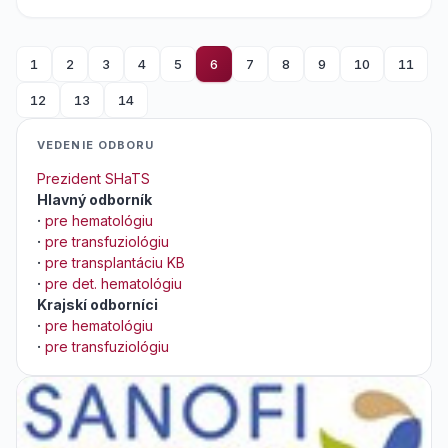
1
2
3
4
5
6
7
8
9
10
11
12
13
14
VEDENIE ODBORU
Prezident SHaTS
Hlavný odborník
·
pre hematológiu
·
pre transfuziológiu
·
pre transplantáciu KB
·
pre det. hematológiu
Krajskí odborníci
·
pre hematológiu
·
pre transfuziológiu