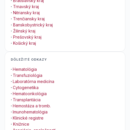
·
Bratislavský kraj
·
Trnavský kraj
·
Nitriansky kraj
·
Trenčiansky kraj
·
Banskobystrický kraj
·
Žilinský kraj
·
Prešovský kraj
·
Košický kraj
DÔLEŽITÉ ODKAZY
·
Hematológia
·
Transfuziológia
·
Laboratórna medicína
·
Cytogenetika
·
Hematoonkológia
·
Transplantácia
·
Hemostáza a tromb.
·
Imunohematológia
·
Klinické registre
·
Knižnice