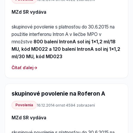
MZd SR vydáva
skupinové povolenie s platnosťou do 30.6.2015 na
použitie interferonu Intron A v liečbe MPO v
množstve
800 balení IntronA sol inj 1x1,2 ml/18
MU, kód MD022 a 120 balení IntronA sol inj 1x1,2
ml/30 MU, kód MD023
Čítať ďalej
skupinové povolenie na Roferon A
Povolenia
16.12.2014
·
ornst
·
4594 zobrazení
MZd SR vydáva
skupinové povolenie s platnosťou do 30.6.2015 na