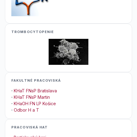
TROMBOCYTOPENIE
FAKULTNÉ PRACOVISKÁ
·
KHaT FNsP Bratislava
·
KHaT FNsP Martin
·
KHaOH FN LP Košice
·
Odbor H a T
PRACOVISKÁ HAT