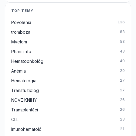
TOP TÉMY
Povolenia
136
tromboza
83
Myelom
53
Pharminfo
43
Hematoonkológ
40
Anémia
29
Hematológia
27
Transfuziológ
27
NOVE KNIHY
26
Transplantáci
26
CLL
23
Imunohematoló
21