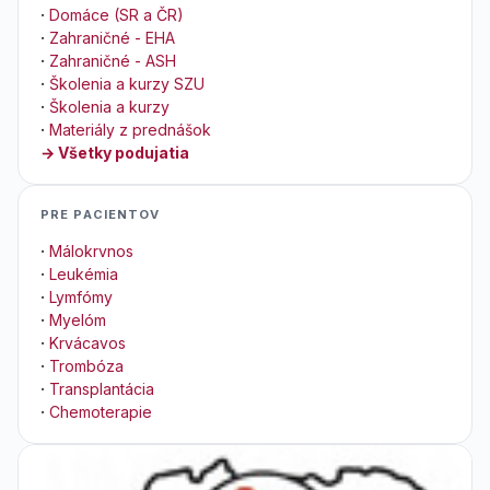
·
Domáce (SR a ČR)
·
Zahraničné - EHA
·
Zahraničné - ASH
·
Školenia a kurzy SZU
·
Školenia a kurzy
·
Materiály z prednášok
→ Všetky podujatia
PRE PACIENTOV
·
Málokrvnos
·
Leukémia
·
Lymfómy
·
Myelóm
·
Krvácavos
·
Trombóza
·
Transplantácia
·
Chemoterapie