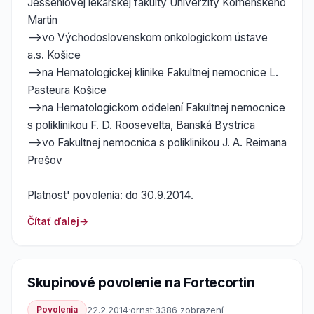
Jesseniovej lekárskej fakulty Univerzity Komenského
Martin
-->vo Východoslovenskom onkologickom ústave
a.s. Košice
-->na Hematologickej klinike Fakultnej nemocnice L.
Pasteura Košice
-->na Hematologickom oddelení Fakultnej nemocnice
s poliklinikou F. D. Roosevelta, Banská Bystrica
-->vo Fakultnej nemocnica s poliklinikou J. A. Reimana
Prešov
Platnost' povolenia: do 30.9.2014.
Čítať ďalej
Skupinové povolenie na Fortecortin
Povolenia
22.2.2014
·
ornst
·
3386 zobrazení