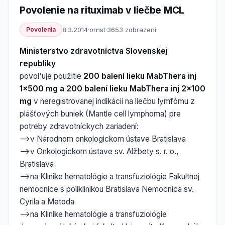
Povolenie na rituximab v liečbe MCL
Povolenia
8.3.2014
·
ornst
·
3653 zobrazení
Ministerstvo zdravotníctva Slovenskej
republiky
povol'uje použitie
200 balení lieku MabThera inj
1x500 mg a 200 balení lieku MabThera inj 2x100
mg
v neregistrovanej indikácii na liečbu lymfómu z
plášťových buniek (Mantle cell lymphoma) pre
potreby zdravotníckych zariadení:
-->v Národnom onkologickom ústave Bratislava
-->v Onkologickom ústave sv. Alžbety s. r. o.,
Bratislava
-->na Klinike hematológie a transfuziológie Fakultnej
nemocnice s poliklinikou Bratislava Nemocnica sv.
Cyrila a Metoda
-->na Klinike hematológie a transfuziológie