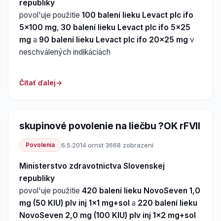
republiky
povol'uje použitie
100 balení lieku Levact plc ifo
5x100 mg
,
30 balení lieku Levact plc ifo 5x25
mg
a
90 balení lieku Levact plc ifo 20x25 mg
v
neschválených indikáciách
Čítať ďalej
skupinové povolenie na liečbu ?OK rFVII
Povolenia
6.5.2014
·
ornst
·
3668 zobrazení
Ministerstvo zdravotnictva Slovenskej
republiky
povol'uje použitie
420 balení lieku NovoSeven 1,0
mg (50 KIU) plv inj 1x1 mg+sol
a
220 balení lieku
NovoSeven 2,0 mg (100 KIU) plv inj 1x2 mg+sol