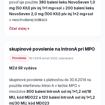
povol'uje použitie
380 balení lieku NovoSeven 1,0
mg (50 KIU) plv inj 1x1 mg+sol
a
200 balení lieku
NovoSeven 2,0 mg (100 KIU) plv inj 1x2 mg+sol
v neschválenej indikácii
Čítať ďalej
skupinové povolenie na IntronA pri MPO
Povolenia
10.1.2014
·
ornst
·
3332 zobrazení
MZd SR vydáva
skupinové povolenie s platnosťou do 30.6.2014 na
použitie interferonu Intron A v liečbe MPO v
množstve
800 balení IntronA sol inj 1x1,2 ml/18
MU, kód MD022 a 120 balení IntronA sol inj 1x1,2
ml/30 MU, kód MD023