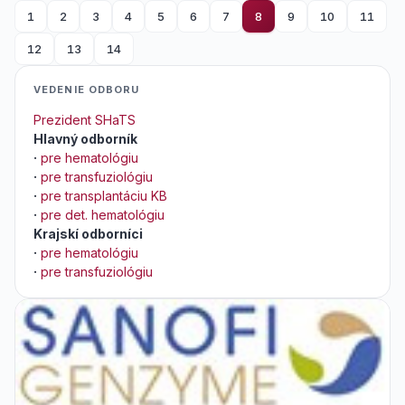
1
2
3
4
5
6
7
8
9
10
11
12
13
14
VEDENIE ODBORU
Prezident SHaTS
Hlavný odborník
·
pre hematológiu
·
pre transfuziológiu
·
pre transplantáciu KB
·
pre det. hematológiu
Krajskí odborníci
·
pre hematológiu
·
pre transfuziológiu