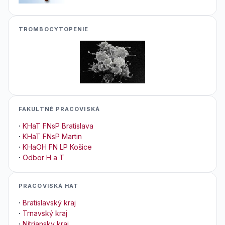
TROMBOCYTOPENIE
FAKULTNÉ PRACOVISKÁ
·
KHaT FNsP Bratislava
·
KHaT FNsP Martin
·
KHaOH FN LP Košice
·
Odbor H a T
PRACOVISKÁ HAT
·
Bratislavský kraj
·
Trnavský kraj
·
Nitriansky kraj