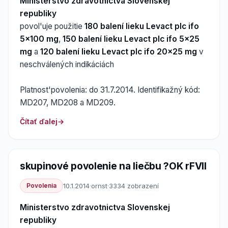
Ministerstvo zdravotnictva Slovenskej
republiky
povol'uje použitie
180 balení lieku Levact plc ifo
5x100 mg
,
150 balení lieku Levact plc ifo 5x25
mg
a
120 balení lieku Levact plc ifo 20x25 mg
v
neschválených indikáciách
Platnost'povolenia: do 31.7.2014. Identifikažný kód:
MD207, MD208 a MD209.
Čítať ďalej
skupinové povolenie na liečbu ?OK rFVII
Povolenia
10.1.2014
·
ornst
·
3334 zobrazení
Ministerstvo zdravotnictva Slovenskej
republiky