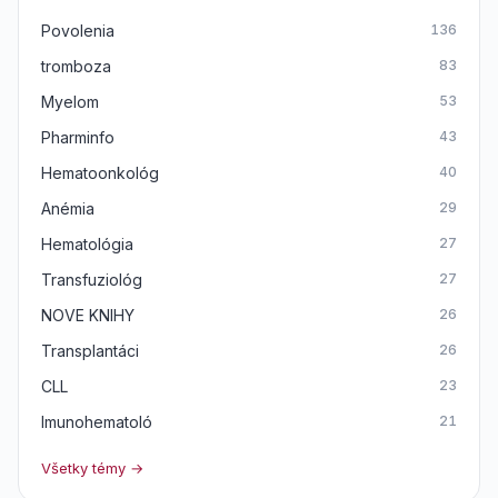
Povolenia
136
tromboza
83
Myelom
53
Pharminfo
43
Hematoonkológ
40
Anémia
29
Hematológia
27
Transfuziológ
27
NOVE KNIHY
26
Transplantáci
26
CLL
23
Imunohematoló
21
Všetky témy →