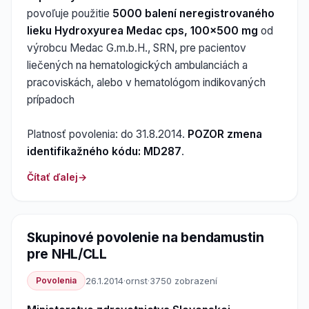
povoľuje použitie
5000 balení neregistrovaného
lieku Hydroxyurea Medac cps, 100x500 mg
od
výrobcu Medac G.m.b.H., SRN, pre pacientov
liečených na hematologických ambulanciách a
pracoviskách, alebo v hematológom indikovaných
prípadoch
Platnosť povolenia: do 31.8.2014.
POZOR zmena
identifikažného kódu: MD287
.
Čítať ďalej
Skupinové povolenie na bendamustin
pre NHL/CLL
Povolenia
26.1.2014
·
ornst
·
3750 zobrazení