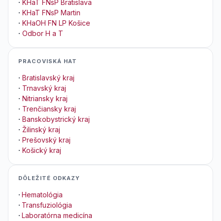
·
KHaT FNsP Bratislava
·
KHaT FNsP Martin
·
KHaOH FN LP Košice
·
Odbor H a T
PRACOVISKÁ HAT
·
Bratislavský kraj
·
Trnavský kraj
·
Nitriansky kraj
·
Trenčiansky kraj
·
Banskobystrický kraj
·
Žilinský kraj
·
Prešovský kraj
·
Košický kraj
DÔLEŽITÉ ODKAZY
·
Hematológia
·
Transfuziológia
·
Laboratórna medicína