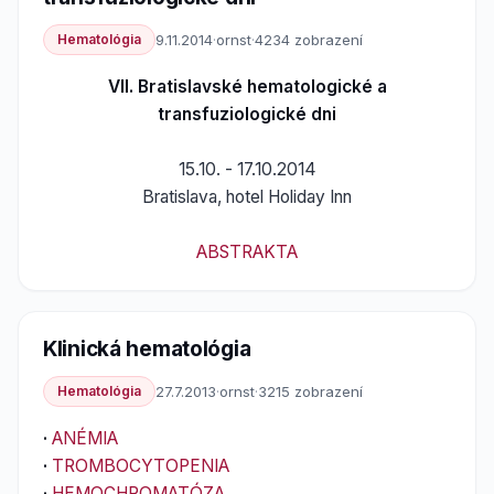
Hematológia
9.11.2014
·
ornst
·
4234 zobrazení
VII. Bratislavské hematologické a
transfuziologické dni
15.10. - 17.10.2014
Bratislava, hotel Holiday Inn
ABSTRAKTA
Klinická hematológia
Hematológia
27.7.2013
·
ornst
·
3215 zobrazení
·
ANÉMIA
·
TROMBOCYTOPENIA
·
HEMOCHROMATÓZA