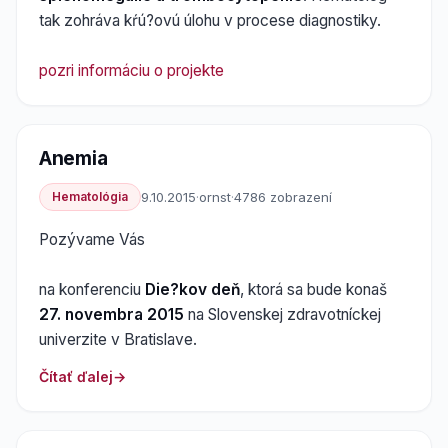
tak zohráva kŕú?ovú úlohu v procese diagnostiky.
pozri informáciu o projekte
Anemia
Hematológia
9.10.2015
·
ornst
·
4786 zobrazení
Pozývame Vás
na konferenciu
Die?kov deň
, ktorá sa bude konaš
27. novembra 2015
na Slovenskej zdravotníckej
univerzite v Bratislave.
Čítať ďalej