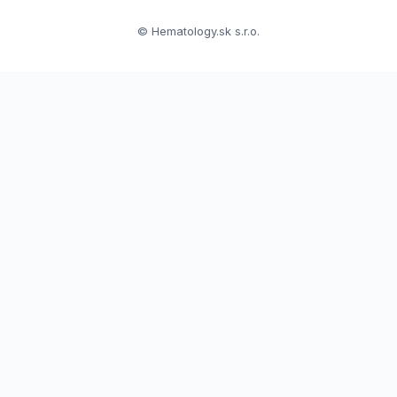
© Hematology.sk s.r.o.