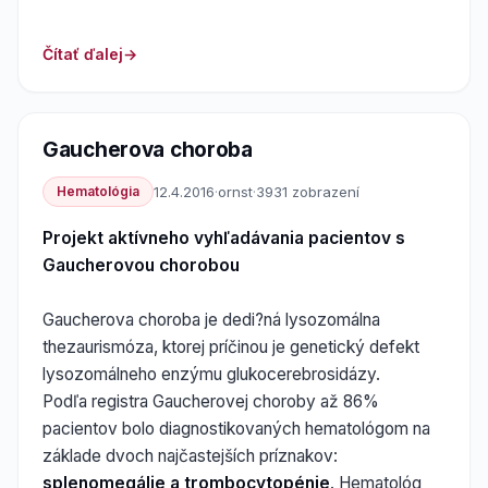
Čítať ďalej
Gaucherova choroba
Hematológia
12.4.2016
·
ornst
·
3931 zobrazení
Projekt aktívneho vyhľadávania pacientov s
Gaucherovou chorobou
Gaucherova choroba je dedi?ná lysozomálna
thezaurismóza, ktorej príčinou je genetický defekt
lysozomálneho enzýmu glukocerebrosidázy.
Podľa registra Gaucherovej choroby až 86%
pacientov bolo diagnostikovaných hematológom na
základe dvoch najčastejších príznakov:
splenomegálie a trombocytopénie
. Hematológ