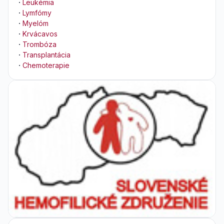
·
Leukémia
·
Lymfómy
·
Myelóm
·
Krvácavos
·
Trombóza
·
Transplantácia
·
Chemoterapie