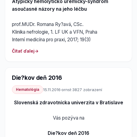
Atypický hemolyticko uremický-syndrom
asoučasné názory na jeho léčbu
prof.MUDr. Romana Ry?avá, CSc.
Klinika nefrologie, 1. LF UK a VFN, Praha
Interní medicína pro praxi, 2017; 19(3)
Čítať ďalej
Die?kov deň 2016
Hematológia
15.11.2016
·
ornst
·
3827 zobrazení
Slovenská zdravotnícka univerzita v Bratislave
Vás pozýva na
Die?kov deň 2016