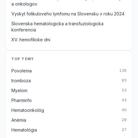
a onkologov
Vyskyt folikuloveho lymfomu na Slovensku v roku 2024
Slovenska hematologicka a transfuziologicka
konferencia
XV. hemofilicke dni
TOP TÉMY
Povolenia
136
tromboza
83
Myelom
53
Pharminfo
43
Hematoonkológ
40
Anémia
29
Hematológia
27