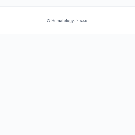
© Hematology.sk s.r.o.