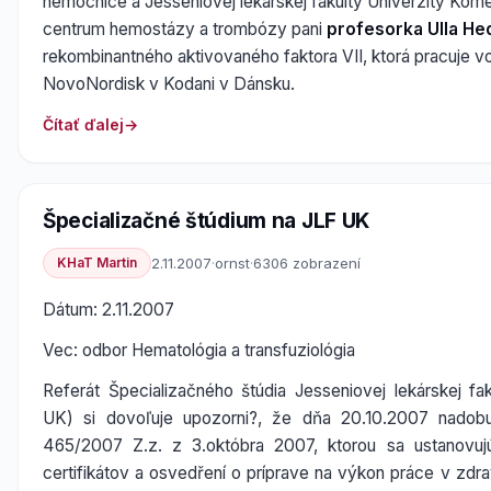
nemocnice a Jesseniovej lekárskej fakulty Univerzity Ko
centrum hemostázy a trombózy pani
profesorka Ulla He
rekombinantného aktivovaného faktora VII, ktorá pracuje 
NovoNordisk v Kodani v Dánsku.
Čítať ďalej
Špecializačné štúdium na JLF UK
KHaT Martin
2.11.2007
·
ornst
·
6306 zobrazení
Dátum: 2.11.2007
Vec: odbor Hematológia a transfuziológia
Referát Špecializačného štúdia Jesseniovej lekárskej f
UK) si dovoľuje upozorni?, že dňa 20.10.2007 nadob
465/2007 Z.z. z 3.októbra 2007, ktorou sa ustanovujú
certifikátov a osvedření o príprave na výkon práce v zdr