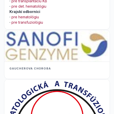
·
pre transplantáciu KB
·
pre det. hematológiu
Krajskí odborníci
·
pre hematológiu
·
pre transfuziológiu
GAUCHEROVA CHOROBA