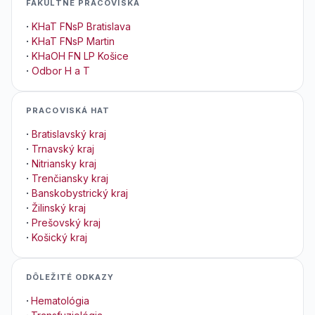
FAKULTNÉ PRACOVISKÁ
·
KHaT FNsP Bratislava
·
KHaT FNsP Martin
·
KHaOH FN LP Košice
·
Odbor H a T
PRACOVISKÁ HAT
·
Bratislavský kraj
·
Trnavský kraj
·
Nitriansky kraj
·
Trenčiansky kraj
·
Banskobystrický kraj
·
Žilinský kraj
·
Prešovský kraj
·
Košický kraj
DÔLEŽITÉ ODKAZY
·
Hematológia