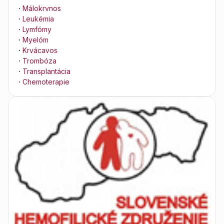
·
Málokrvnos
·
Leukémia
·
Lymfómy
·
Myelóm
·
Krvácavos
·
Trombóza
·
Transplantácia
·
Chemoterapie