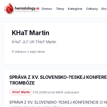
Domov
Témy
Kategórie
Odkazy
Enc
KHaT Martin
KHaT JLF UK FNsP Martin
11 článkov v tejto téme
SPRÁVA Z XV. SLOVENSKO-?ESKEJ KONFER
TROMBÓZE
KHaT Martin
17.6.2008
·
ornst
·
9806 zobrazení
SPRÁVA Z XV. SLOVENSKO-?ESKEJ KONFERENCIE O 