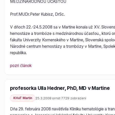
MEDZINÁRODNOU ÚČASŤOU
Prof.MUDr.Peter Kubisz, DrSc.
V dňoch 22.-24.5.2008 sa v Martine konala už XV. Sloven
hemostáze a trombóze s medzinárodnou účasťou., ktorú or
fakulta Univerzity Komenského v Martine, Slovenská spol
Národné centrum hemostázy a trombózy v Martine, Spole
republika.
pozri článok
profesorka Ulla Hedner, PhD, MD v Martine
KHaT Martin
25.3.2008
·
ornst
·
7729 zobrazení
Dňa 29. februára 2008 navětívila Kliniku hematológie a trans