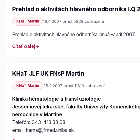
Prehlad o aktivitách hlavného odborníka I.Q
KHaT Martin
19.4.2007
·
ornst
·
5828 zobrazení
Prehlad o aktivitách hlavného odborníka január-apríl 2007
Čítať ďalej
KHaT JLF UK FNsP Martin
KHaT Martin
25.2.2007
·
ornst
·
11613 zobrazení
Klinika hematológie a transfuziológie
Jesseniovej lekárskej fakulty Univerzity Komenskéh
nemocnice v Martine
Telefón: 043-413 33 08
email: hema@jfmed.uniba.sk