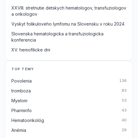
XXVIII. stretnutie detskych hematologov, transfuziologov
a onkologov
Vyskyt folikuloveho lymfomu na Slovensku v roku 2024
Slovenska hematologicka a transfuziologicka
konferencia
XV. hemofilicke dni
TOP TÉMY
Povolenia
136
tromboza
83
Myelom
53
Pharminfo
43
Hematoonkológ
40
Anémia
29