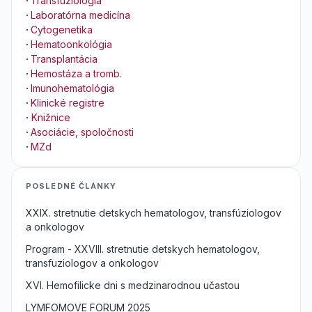
·
Transfuziológia
·
Laboratórna medicína
·
Cytogenetika
·
Hematoonkológia
·
Transplantácia
·
Hemostáza a tromb.
·
Imunohematológia
·
Klinické registre
·
Knižnice
·
Asociácie, spoločnosti
·
MZd
POSLEDNÉ ČLÁNKY
XXIX. stretnutie detskych hematologov, transfúziologov
a onkologov
Program - XXVIII. stretnutie detskych hematologov,
transfuziologov a onkologov
XVI. Hemofilicke dni s medzinarodnou učastou
LYMFOMOVE FORUM 2025