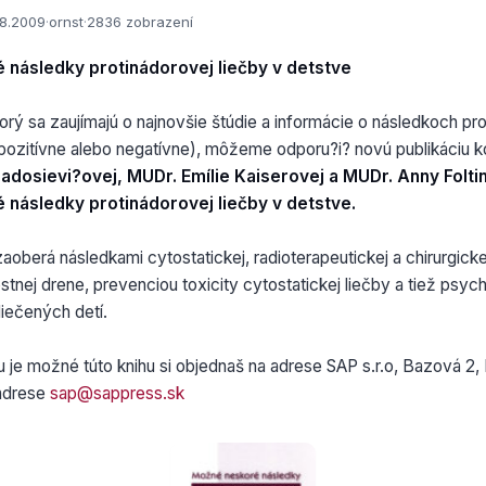
.8.2009
·
ornst
·
2836 zobrazení
následky protinádorovej liečby v detstve
orý sa zaujímajú o najnovšie štúdie a informácie o následkoch pr
ž pozitívne alebo negatívne), môžeme odporu?i? novú publikáciu k
adosievi?ovej, MUDr. Emílie Kaiserovej a MUDr. Anny Folt
následky protinádorovej liečby v detstve.
aoberá následkami cytostatickej, radioterapeutickej a chirurgickej
ostnej drene, prevenciou toxicity cytostatickej liečby a tiež psy
iečených detí.
 je možné túto knihu si objednaš na adrese SAP s.r.o, Bazová 2, 
 adrese
sap@sappress.sk