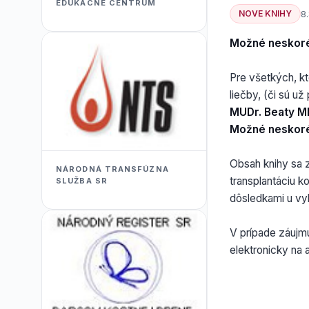
EDUKACNÉ CENTRUM
NOVE KNIHY
8
Možné neskoré 
Pre všetkých, kt
liečby, (či sú u
MUDr. Beaty Ml
Možné neskoré 
Obsah knihy sa z
NÁRODNÁ TRANSFÚZNA
transplantáciu k
SLUŽBA SR
dôsledkami u vyl
V prípade záujmu
elektronicky na