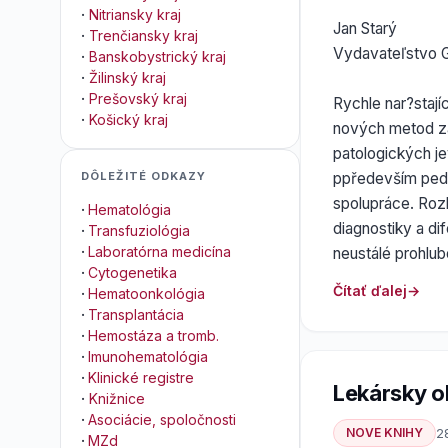
·
Nitriansky kraj
Jan Starý
·
Trenčiansky kraj
Vydavateľstvo 
·
Banskobystrický kraj
·
Žilinský kraj
·
Prešovský kraj
Rychle nar?stají
·
Košický kraj
nových metod za
patologických j
ppředevším pedia
DÔLEŽITÉ ODKAZY
spolupráce. Rozh
·
Hematológia
diagnostiky a dif
·
Transfuziológia
·
Laboratórna medicína
neustálé prohlub
·
Cytogenetika
Čítať ďalej
·
Hematoonkológia
·
Transplantácia
·
Hemostáza a tromb.
·
Imunohematológia
·
Klinické registre
Lekársky o
·
Knižnice
·
Asociácie, spoločnosti
NOVE KNIHY
2
·
MZd