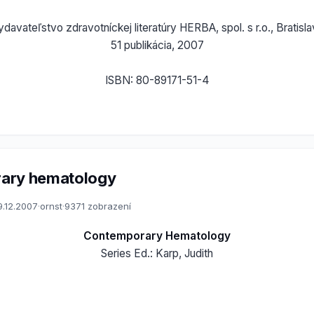
davateľstvo zdravotníckej literatúry HERBA, spol. s r.o., Bratisl
51 publikácia, 2007
ISBN: 80-89171-51-4
ary hematology
9.12.2007
·
ornst
·
9371 zobrazení
Contemporary Hematology
Series Ed.: Karp, Judith