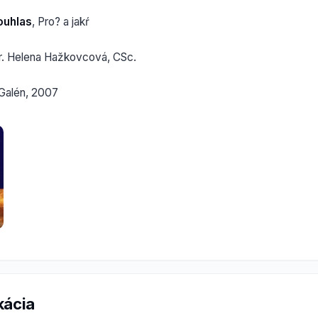
ouhlas
, Pro? a jakŕ
r. Helena Hažkovcová, CSc.
Galén, 2007
kácia