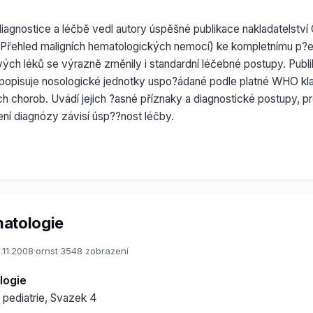
iagnostice a léčbě vedl autory úspěšné publikace nakladatelství 
- Přehled maligních hematologických nemocí) ke kompletnímu p?e
vých léků se výrazně změnily i standardní léčebné postupy. Pub
 popisuje nosologické jednotky uspo?ádané podle platné WHO kla
ch chorob. Uvádí jejich ?asné příznaky a diagnostické postupy, p
ní diagnózy závisí úsp??nost léčby.
atologie
.11.2008
·
ornst
·
3548 zobrazení
logie
pediatrie, Svazek 4