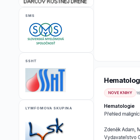
SMS
SSHT
Hematolog
NOVE KNIHY
16
Hematologie
LYMFOMOVA SKUPINA
Přehled maligní
Zdeněk Adam, Mar
Vydavateľstvo 