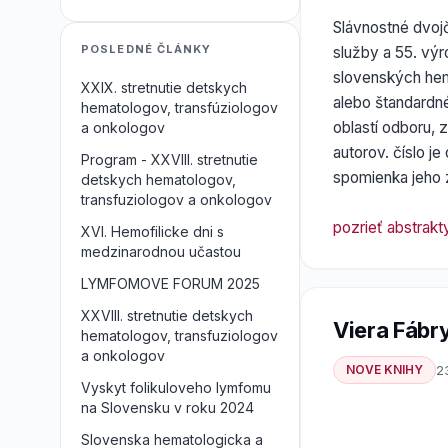
Slávnostné dvoj
POSLEDNÉ ČLÁNKY
služby a 55. výr
slovenských hem
XXIX. stretnutie detskych
alebo štandardn
hematologov, transfúziologov
oblastí odboru, 
a onkologov
autorov. číslo j
Program - XXVIII. stretnutie
spomienka jeho 
detskych hematologov,
transfuziologov a onkologov
pozrieť abstrakt
XVI. Hemofilicke dni s
medzinarodnou učastou
LYMFOMOVE FORUM 2025
XXVIII. stretnutie detskych
Viera Fábr
hematologov, transfuziologov
a onkologov
NOVE KNIHY
2
Vyskyt folikuloveho lymfomu
na Slovensku v roku 2024
Slovenska hematologicka a