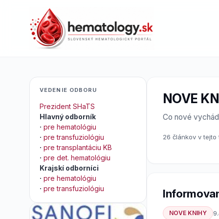
VEDENIE ODBORU
NOVE KN
Prezident SHaTS
Hlavný odborník
Co nové vychá
·
pre hematológiu
·
pre transfuziológiu
26 článkov v tejto
·
pre transplantáciu KB
·
pre det. hematológiu
Krajskí odborníci
·
pre hematológiu
·
pre transfuziológiu
Informovan
NOVE KNIHY
9