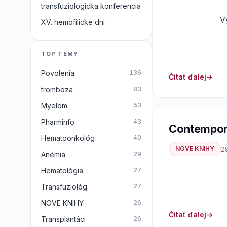
transfuziologicka konferencia
Vy
XV. hemofilicke dni
TOP TÉMY
Povolenia
136
Čítať ďalej
tromboza
83
Myelom
53
Pharminfo
43
Contempor
Hematoonkológ
40
NOVE KNIHY
2
Anémia
29
Hematológia
27
Transfuziológ
27
NOVE KNIHY
26
Čítať ďalej
Transplantáci
26