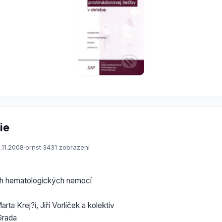
ie
.11.2008
·
ornst
·
3431 zobrazení
ch hematologických nemocí
ta Krej?í, Jiří Vorlíček a kolektív
Grada