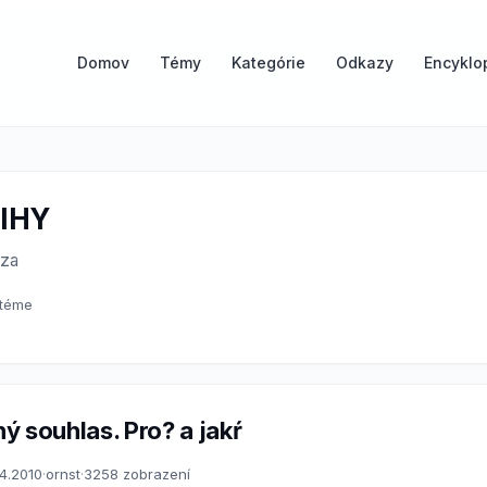
Domov
Témy
Kategórie
Odkazy
Encyklo
IHY
dza
 téme
ý souhlas. Pro? a jakŕ
.4.2010
·
ornst
·
3258 zobrazení