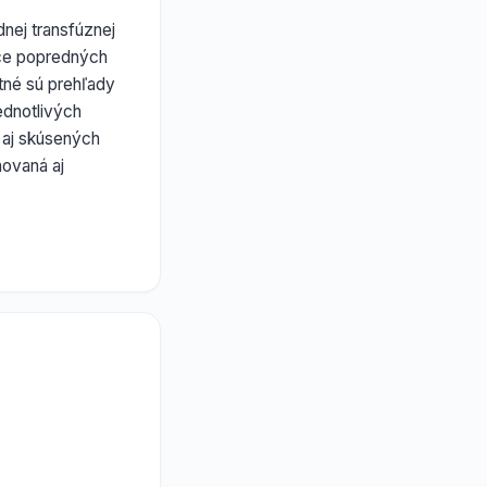
nej transfúznej
áce popredných
tné sú prehľady
ednotlivých
e aj skúsených
novaná aj