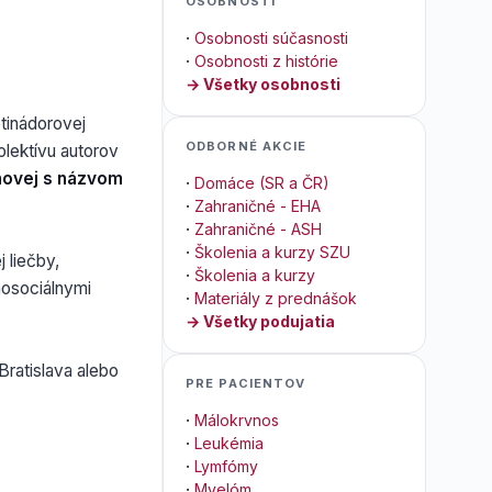
OSOBNOSTI
·
Osobnosti súčasnosti
·
Osobnosti z histórie
→ Všetky osobnosti
otinádorovej
ODBORNÉ AKCIE
olektívu autorov
inovej s názvom
·
Domáce (SR a ČR)
·
Zahraničné - EHA
·
Zahraničné - ASH
·
Školenia a kurzy SZU
 liečby,
·
Školenia a kurzy
chosociálnymi
·
Materiály z prednášok
→ Všetky podujatia
Bratislava alebo
PRE PACIENTOV
·
Málokrvnos
·
Leukémia
·
Lymfómy
·
Myelóm