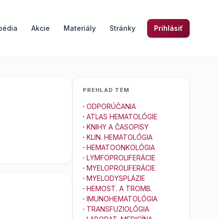
pédia
Akcie
Materiály
Stránky
Prihlásiť
PREHLAD TÉM
·
ODPORÚČANIA
·
ATLAS HEMATOLÓGIE
·
KNIHY A ČASOPISY
·
KLIN. HEMATOLÓGIA
·
HEMATOONKOLÓGIA
·
LYMFOPROLIFERÁCIE
·
MYELOPROLIFERÁCIE
·
MYELODYSPLÁZIE
·
HEMOST. A TROMB.
·
IMUNOHEMATOLÓGIA
·
TRANSFUZIOLÓGIA