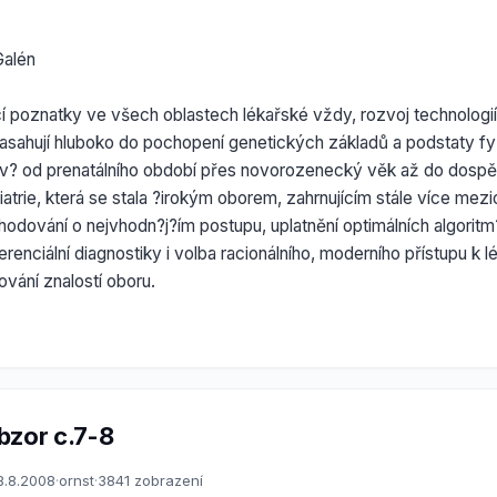
Galén
cí poznatky ve všech oblastech lékařské vždy, rozvoj technologi
sahují hluboko do pochopení genetických základů a podstaty fy
ev? od prenatálního období přes novorozenecký věk až do dospěl
trie, která se stala ?irokým oborem, zahrnujícím stále více mez
odování o nejvhodn?j?ím postupu, uplatnění optimálních algoritm
erenciální diagnostiky i volba racionálního, moderního přístupu k 
ování znalostí oboru.
bzor c.7-8
8.8.2008
·
ornst
·
3841 zobrazení