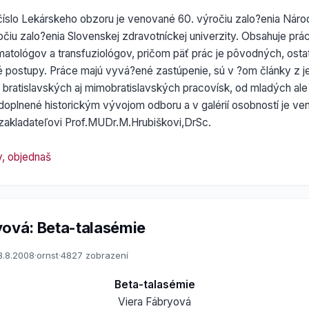
číslo Lekárskeho obzoru je venované 60. výročiu zalo?enia Národ
očiu zalo?enia Slovenskej zdravotníckej univerzity. Obsahuje pr
atológov a transfuziológov, pričom päť prác je pôvodných, osta
é postupy. Práce majú vyvá?ené zastúpenie, sú v ?om články z j
z bratislavských aj mimobratislavských pracovísk, od mladých al
e doplnené historickým vývojom odboru a v galérií osobností je ve
zakladateľovi Prof.MUDr.M.Hrubiškovi,DrSc.
y, objednaš
yová: Beta-talasémie
3.8.2008
·
ornst
·
4827 zobrazení
Beta-talasémie
Viera Fábryová