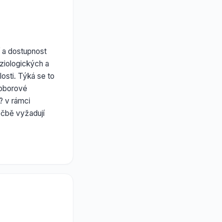
í a dostupnost
ziologických a
osti. Týká se to
ioborové
? v rámci
léčbě vyžadují