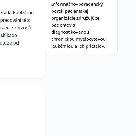
Informačno–poradenský
portál pacientskej
Grada Publishing
organizácie združujúcej
pracování této
pacientov s
likace z důvodů
diagnostikovanou
sifikace
chronickou myelocytovou
rotože od
leukémiou a ich prieteľov.