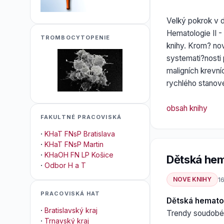
Velký pokrok v d
Hematologie II 
TROMBOCYTOPENIE
knihy. Krom? no
systemati?nosti
maligních krevní
rychlého stanove
obsah knihy
FAKULTNÉ PRACOVISKÁ
·
KHaT FNsP Bratislava
·
KHaT FNsP Martin
·
KHaOH FN LP Košice
Dětská hem
·
Odbor H a T
NOVE KNIHY
16
PRACOVISKÁ HAT
Dětská hemato
·
Bratislavský kraj
Trendy soudobé 
·
Trnavský kraj