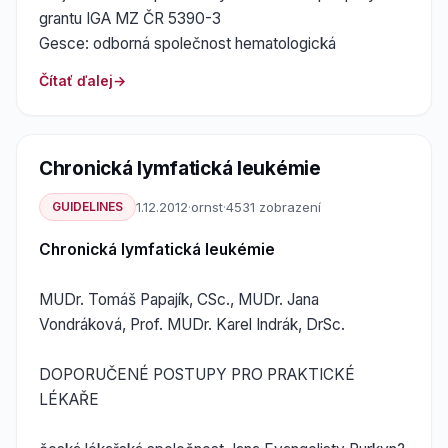
grantu IGA MZ ČR 5390-3
Gesce: odborná společnost hematologická
Čítať ďalej
Chronická lymfatická leukémie
GUIDELINES
1.12.2012
·
ornst
·
4531 zobrazení
Chronická lymfatická leukémie
MUDr. Tomáš Papajík, CSc., MUDr. Jana
Vondráková, Prof. MUDr. Karel Indrák, DrSc.
DOPORUČENÉ POSTUPY PRO PRAKTICKÉ
LÉKAŘE