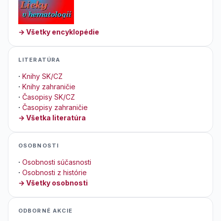
→ Všetky encyklopédie
LITERATÚRA
·
Knihy SK/CZ
·
Knihy zahraničie
·
Časopisy SK/CZ
·
Časopisy zahraničie
→ Všetka literatúra
OSOBNOSTI
·
Osobnosti súčasnosti
·
Osobnosti z histórie
→ Všetky osobnosti
ODBORNÉ AKCIE