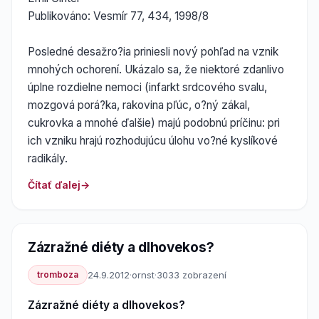
Publikováno: Vesmír 77, 434, 1998/8
Posledné desažro?ia priniesli nový pohľad na vznik
mnohých ochorení. Ukázalo sa, že niektoré zdanlivo
úplne rozdielne nemoci (infarkt srdcového svalu,
mozgová porá?ka, rakovina pľúc, o?ný zákal,
cukrovka a mnohé ďalšie) majú podobnú príčinu: pri
ich vzniku hrajú rozhodujúcu úlohu vo?né kyslíkové
radikály.
Čítať ďalej
Zázražné diéty a dlhovekos?
tromboza
24.9.2012
·
ornst
·
3033 zobrazení
Zázražné diéty a dlhovekos?