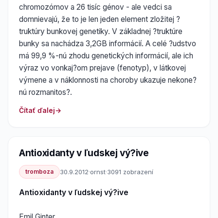
chromozómov a 26 tisíc génov - ale vedci sa
domnievajú, že to je len jeden element zložitej ?
truktúry bunkovej genetiky. V základnej ?truktúre
bunky sa nachádza 3,2GB informácií. A celé ?udstvo
má 99,9 %-nú zhodu genetických informácií, ale ich
výraz vo vonkaj?om prejave (fenotyp), v látkovej
výmene a v náklonnosti na choroby ukazuje nekone?
nú rozmanitos?.
Čítať ďalej
Antioxidanty v ľudskej vý?ive
tromboza
30.9.2012
·
ornst
·
3091 zobrazení
Antioxidanty v ľudskej vý?ive
Emil Ginter