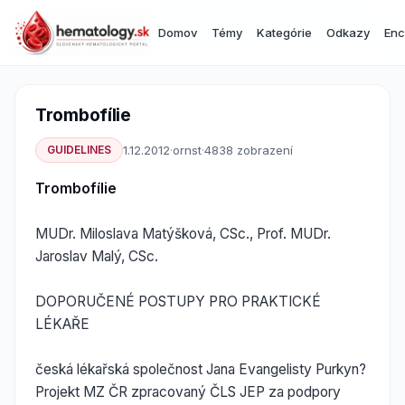
Domov
Témy
Kategórie
Odkazy
Enc
Trombofílie
GUIDELINES
1.12.2012
·
ornst
·
4838 zobrazení
Trombofílie
MUDr. Miloslava Matýšková, CSc., Prof. MUDr.
Jaroslav Malý, CSc.
DOPORUČENÉ POSTUPY PRO PRAKTICKÉ
LÉKAŘE
česká lékařská společnost Jana Evangelisty Purkyn?
Projekt MZ ČR zpracovaný ČLS JEP za podpory