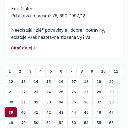
Emil Ginter
Publikováno: Vesmír 76, 690, 1997/12
Neexistujú ,,zlé" potraviny a ,,dobré" potraviny,
existuje však nesprávne zložená vý?iva
Čítať ďalej
1
2
3
4
5
6
7
8
9
10
11
12
13
14
15
16
17
18
19
20
21
22
23
24
25
26
27
28
29
30
31
32
33
34
35
36
37
38
39
40
41
42
43
44
45
46
47
48
49
50
51
52
53
54
55
56