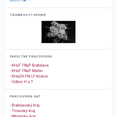
TROMBOCYTOPENIE
FAKULTNÉ PRACOVISKÁ
·
KHaT FNsP Bratislava
·
KHaT FNsP Martin
·
KHaOH FN LP Košice
·
Odbor H a T
PRACOVISKÁ HAT
·
Bratislavský kraj
·
Trnavský kraj
·
Nitriansky kraj