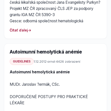
česká lékařská společnost Jana Evangelisty Purkyn?
Projekt MZ ČR zpracovaný ČLS JEP za podpory
grantu IGA MZ ČR 5390-3
Gesce: odborná společnost hematologická
Čítať ďalej
Autoimunní hemolytická anémie
GUIDELINES
1.12.2012
·
ornst
·
4426 zobrazení
Autoimunní hemolytická anémie
MUDr. Jaroslav ?ermák, CSc.
DOPORUČENÉ POSTUPY PRO PRAKTICKÉ
LÉKAŘE