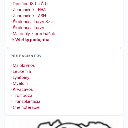
·
Domáce (SR a ČR)
·
Zahraničné - EHA
·
Zahraničné - ASH
·
Školenia a kurzy SZU
·
Školenia a kurzy
·
Materiály z prednášok
→ Všetky podujatia
PRE PACIENTOV
·
Málokrvnos
·
Leukémia
·
Lymfómy
·
Myelóm
·
Krvácavos
·
Trombóza
·
Transplantácia
·
Chemoterapie