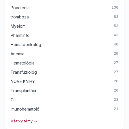
Povolenia
136
tromboza
83
Myelom
53
Pharminfo
43
Hematoonkológ
40
Anémia
29
Hematológia
27
Transfuziológ
27
NOVE KNIHY
26
Transplantáci
26
CLL
23
Imunohematoló
21
Všetky témy →