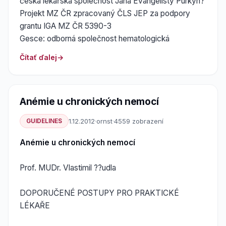
česká lékařská společnost Jana Evangelisty Purkyn?
Projekt MZ ČR zpracovaný ČLS JEP za podpory
grantu IGA MZ ČR 5390-3
Gesce: odborná společnost hematologická
Čítať ďalej
Anémie u chronických nemocí
GUIDELINES
1.12.2012
·
ornst
·
4559 zobrazení
Anémie u chronických nemocí
Prof. MUDr. Vlastimil ??udla
DOPORUČENÉ POSTUPY PRO PRAKTICKÉ
LÉKAŘE