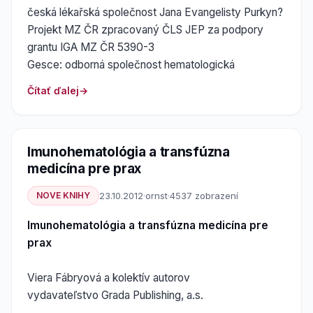
česká lékařská společnost Jana Evangelisty Purkyn?
Projekt MZ ČR zpracovaný ČLS JEP za podpory
grantu IGA MZ ČR 5390-3
Gesce: odborná společnost hematologická
Čítať ďalej
Imunohematológia a transfúzna
medicína pre prax
NOVE KNIHY
23.10.2012
·
ornst
·
4537 zobrazení
Imunohematológia a transfúzna medicína pre
prax
Viera Fábryová a kolektív autorov
vydavateľstvo Grada Publishing, a.s.