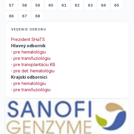
57
58
59
60
61
62
63
64
65
66
67
68
VEDENIE ODBORU
Prezident SHaTS
Hlavný odborník
·
pre hematológiu
·
pre transfuziológiu
·
pre transplantáciu KB
·
pre det. hematológiu
Krajskí odborníci
·
pre hematológiu
·
pre transfuziológiu