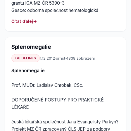
grantu IGA MZ ČR 5390-3
Gesce: odborná společnost hematologická
Čítať ďalej
Splenomegalie
GUIDELINES
1.12.2012
·
ornst
·
4838 zobrazení
Splenomegalie
Prof. MUDr. Ladislav Chrobák, CSc.
DOPORUČENÉ POSTUPY PRO PRAKTICKÉ
LÉKAŘE
česká lékařská společnost Jana Evangelisty Purkyn?
Projekt MZ ČR zpracovaný ČLS JEP za podpory