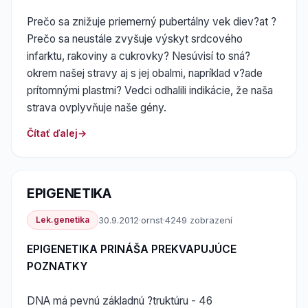
Prečo sa znižuje priemerný pubertálny vek diev?at ?
Prečo sa neustále zvyšuje výskyt srdcového
infarktu, rakoviny a cukrovky? Nesúvisí to sná?
okrem našej stravy aj s jej obalmi, napríklad v?ade
prítomnými plastmi? Vedci odhalili indikácie, že naša
strava ovplyvňuje naše gény.
Čítať ďalej
EPIGENETIKA
Lek.genetika
30.9.2012
·
ornst
·
4249 zobrazení
EPIGENETIKA PRINÁŠA PREKVAPUJÚCE
POZNATKY
DNA má pevnú základnú ?truktúru - 46