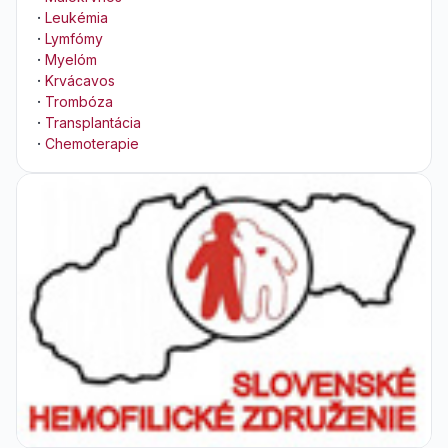
·
Leukémia
·
Lymfómy
·
Myelóm
·
Krvácavos
·
Trombóza
·
Transplantácia
·
Chemoterapie