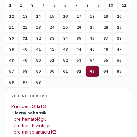
1
2
3
4
5
6
7
8
9
10
11
12
13
14
15
16
17
18
19
20
21
22
23
24
25
26
27
28
29
30
31
32
33
34
35
36
37
38
39
40
41
42
43
44
45
46
47
48
49
50
51
52
53
54
55
56
57
58
59
60
61
62
63
64
65
66
67
68
VEDENIE ODBORU
Prezident SHaTS
Hlavný odborník
·
pre hematológiu
·
pre transfuziológiu
·
pre transplantáciu KB