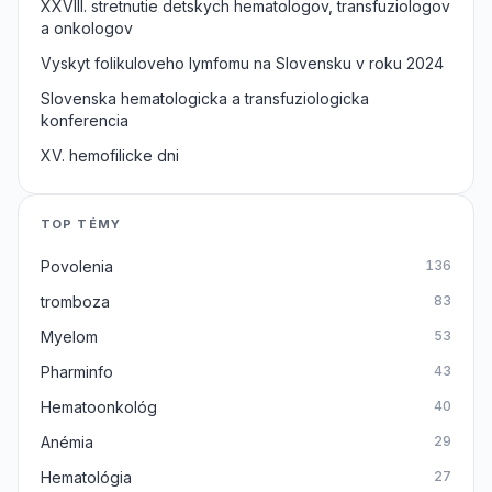
XXVIII. stretnutie detskych hematologov, transfuziologov
a onkologov
Vyskyt folikuloveho lymfomu na Slovensku v roku 2024
Slovenska hematologicka a transfuziologicka
konferencia
XV. hemofilicke dni
TOP TÉMY
Povolenia
136
tromboza
83
Myelom
53
Pharminfo
43
Hematoonkológ
40
Anémia
29
Hematológia
27