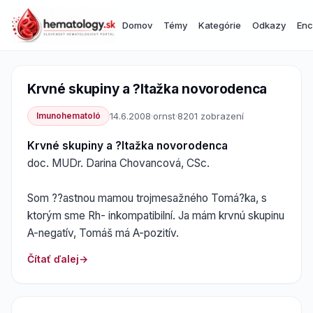
Domov
Témy
Kategórie
Odkazy
Enc
Krvné skupiny a ?ltažka novorodenca
Imunohematoló
14.6.2008
·
ornst
·
8201 zobrazení
Krvné skupiny a ?ltažka novorodenca
doc. MUDr. Darina Chovancová, CSc.
Som ??astnou mamou trojmesažného Tomá?ka, s
ktorým sme Rh- inkompatibilní. Ja mám krvnú skupinu
A-negatív, Tomáš má A-pozitív.
Čítať ďalej