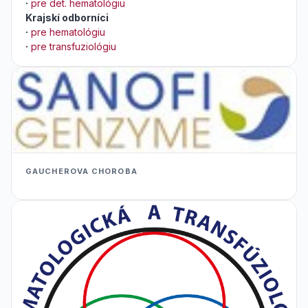
·
pre det. hematológiu
Krajskí odborníci
·
pre hematológiu
·
pre transfuziológiu
GAUCHEROVA CHOROBA