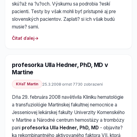
skú?až na ?u?och. Výskumu sa podrobia ?eskí
pacienti. Testy by však mohli byť prístupné aj pre
slovenských pacientov. Zaplati? si ich však budú
musie? sami.
Čítať ďalej
profesorka Ulla Hedner, PhD, MD v
Martine
KHaT Martin
25.3.2008
·
ornst
·
7730 zobrazení
Dňa 29. februára 2008 navětívila Kliniku hematológie
a transfuziológie Martinskej fakultnej nemocnice a
Jesseniovej lekárskej fakulty Univerzity Komenského
v Martine a Národné centrum hemostázy a trombózy
pani
profesorka Ulla Hedner, PhD, MD
- objavite?
ka rekombinantného aktivovaného faktora VII, ktorá