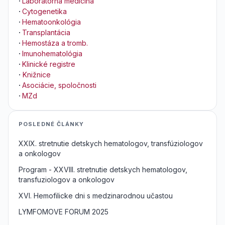
·
Laboratórna medicína
·
Cytogenetika
·
Hematoonkológia
·
Transplantácia
·
Hemostáza a tromb.
·
Imunohematológia
·
Klinické registre
·
Knižnice
·
Asociácie, spoločnosti
·
MZd
POSLEDNÉ ČLÁNKY
XXIX. stretnutie detskych hematologov, transfúziologov
a onkologov
Program - XXVIII. stretnutie detskych hematologov,
transfuziologov a onkologov
XVI. Hemofilicke dni s medzinarodnou učastou
LYMFOMOVE FORUM 2025