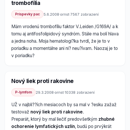
trombofília
Príspevky pac
5.6.2008
·
ornst
·
7567 zobrazení
Mám vrodenú trombofíliu faktor V.Leiden /G169A/ a k
tomu aj antifosfolipidový syndróm. Stále ma bolí hlava
a jedna noha. Moja hematologi?ka tvrdí, že je to v
poriadku a momentálne ani ni? neu?ívam. Naozaj je to
v poriadku?
Nový liek proti rakovine
P-lymfom
29.3.2008
·
ornst
·
10338 zobrazení
UŽ v najbli??ích mesiacoch by sa mal v ?esku zažaž
testovaž
nový liek proti rakovine
.
Preparát, ktorý by mal liečiť predovšetkým
zhubné
ochorenie lymfatických uzlín
, budú po prvýkrát