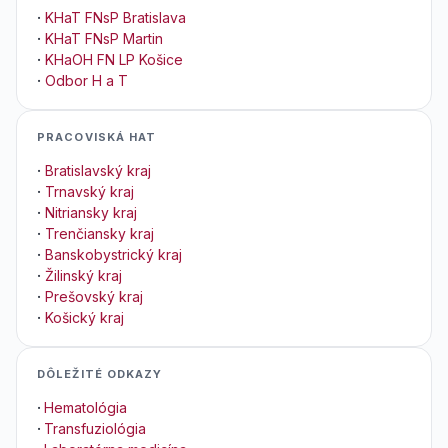
·
KHaT FNsP Bratislava
·
KHaT FNsP Martin
·
KHaOH FN LP Košice
·
Odbor H a T
PRACOVISKÁ HAT
·
Bratislavský kraj
·
Trnavský kraj
·
Nitriansky kraj
·
Trenčiansky kraj
·
Banskobystrický kraj
·
Žilinský kraj
·
Prešovský kraj
·
Košický kraj
DÔLEŽITÉ ODKAZY
·
Hematológia
·
Transfuziológia