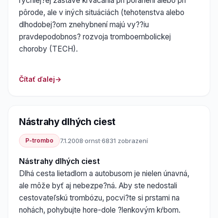
rychlej?ej zástave krvácania pri poranení alebo pri
pôrode, ale v iných situáciách (tehotenstva alebo
dlhodobej?om znehybnení majú vy??iu
pravdepodobnos? rozvoja tromboembolickej
choroby (TECH).
Čítať ďalej
Nástrahy dlhých ciest
P-trombo
7.1.2008
·
ornst
·
6831 zobrazení
Nástrahy dlhých ciest
Dlhá cesta lietadlom a autobusom je nielen únavná,
ale môže byť aj nebezpe?ná. Aby ste nedostali
cestovateľskú trombózu, pocvi?te si prstami na
nohách, pohybujte hore-dole ?lenkovým kŕbom.