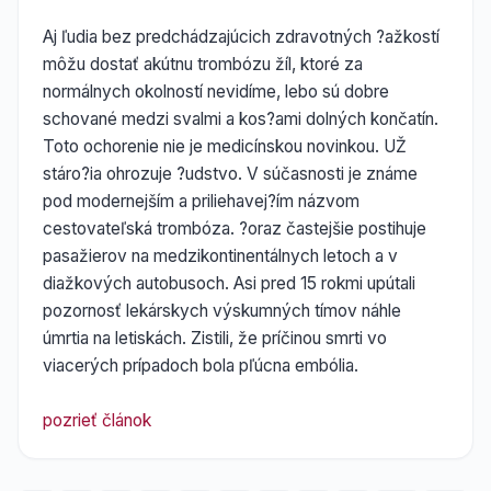
Aj ľudia bez predchádzajúcich zdravotných ?ažkostí
môžu dostať akútnu trombózu žíl, ktoré za
normálnych okolností nevidíme, lebo sú dobre
schované medzi svalmi a kos?ami dolných končatín.
Toto ochorenie nie je medicínskou novinkou. UŽ
stáro?ia ohrozuje ?udstvo. V súčasnosti je známe
pod modernejším a priliehavej?ím názvom
cestovateľská trombóza. ?oraz častejšie postihuje
pasažierov na medzikontinentálnych letoch a v
diažkových autobusoch. Asi pred 15 rokmi upútali
pozornosť lekárskych výskumných tímov náhle
úmrtia na letiskách. Zistili, že príčinou smrti vo
viacerých prípadoch bola pľúcna embólia.
pozrieť článok