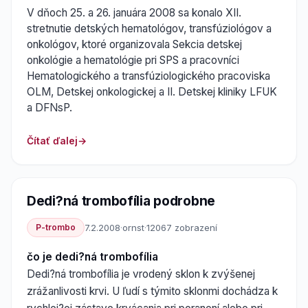
V dňoch 25. a 26. januára 2008 sa konalo XII.
stretnutie detských hematológov, transfúziológov a
onkológov, ktoré organizovala Sekcia detskej
onkológie a hematológie pri SPS a pracovníci
Hematologického a transfúziologického pracoviska
OLM, Detskej onkologickej a II. Detskej kliniky LFUK
a DFNsP.
Čítať ďalej
Dedi?ná trombofília podrobne
P-trombo
7.2.2008
·
ornst
·
12067 zobrazení
čo je dedi?ná trombofília
Dedi?ná trombofília je vrodený sklon k zvýšenej
zrážanlivosti krvi. U ľudí s týmito sklonmi dochádza k