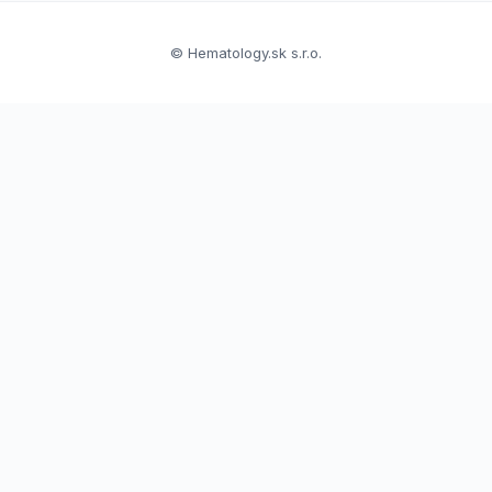
© Hematology.sk s.r.o.