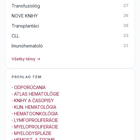
Transfuziológ
27
NOVE KNIHY
26
Transplantáci
26
CLL
23
Imunohematoló
21
Všetky témy →
PREHLAD TÉM
·
ODPORÚČANIA
·
ATLAS HEMATOLÓGIE
·
KNIHY A ČASOPISY
·
KLIN. HEMATOLÓGIA
·
HEMATOONKOLÓGIA
·
LYMFOPROLIFERÁCIE
·
MYELOPROLIFERÁCIE
·
MYELODYSPLÁZIE
·
HEMOST. A TROMB.