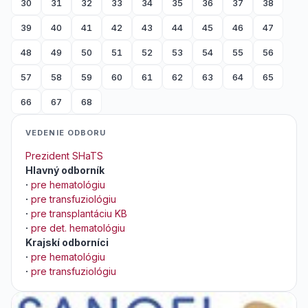
30
31
32
33
34
35
36
37
38
39
40
41
42
43
44
45
46
47
48
49
50
51
52
53
54
55
56
57
58
59
60
61
62
63
64
65
66
67
68
VEDENIE ODBORU
Prezident SHaTS
Hlavný odborník
·
pre hematológiu
·
pre transfuziológiu
·
pre transplantáciu KB
·
pre det. hematológiu
Krajskí odborníci
·
pre hematológiu
·
pre transfuziológiu