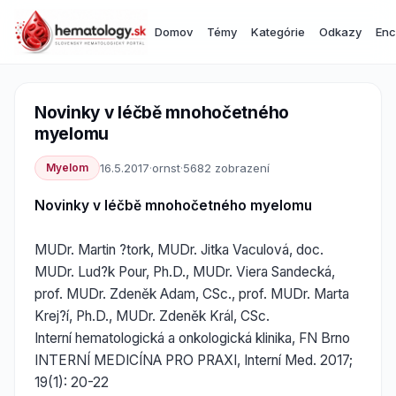
Domov
Témy
Kategórie
Odkazy
Enc
Novinky v léčbě mnohočetného
myelomu
Myelom
16.5.2017
·
ornst
·
5682 zobrazení
Novinky v léčbě mnohočetného myelomu
MUDr. Martin ?tork, MUDr. Jitka Vaculová, doc.
MUDr. Lud?k Pour, Ph.D., MUDr. Viera Sandecká,
prof. MUDr. Zdeněk Adam, CSc., prof. MUDr. Marta
Krej?í, Ph.D., MUDr. Zdeněk Král, CSc.
Interní hematologická a onkologická klinika, FN Brno
INTERNÍ MEDICÍNA PRO PRAXI, Interní Med. 2017;
19(1): 20-22