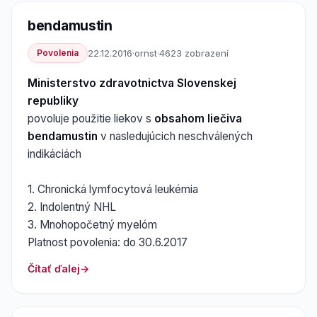
bendamustin
Povolenia
22.12.2016
·
ornst
·
4623 zobrazení
Ministerstvo zdravotnictva Slovenskej
republiky
povoluje použitie liekov s
obsahom liečiva
bendamustin
v nasledujúcich neschválených
indikáciách
1. Chronická lymfocytová leukémia
2. Indolentný NHL
3. Mnohopočetný myelóm
Platnost povolenia: do 30.6.2017
Čítať ďalej