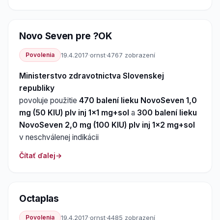
Novo Seven pre ?OK
Povolenia
19.4.2017
·
ornst
·
4767 zobrazení
Ministerstvo zdravotnictva Slovenskej
republiky
povoluje použitie
470 balení lieku NovoSeven 1,0
mg (50 KIU) plv inj 1x1 mg+sol
a
300 balení lieku
NovoSeven 2,0 mg (100 KIU) plv inj 1x2 mg+sol
v neschválenej indikácii
Čítať ďalej
Octaplas
Povolenia
19.4.2017
·
ornst
·
4485 zobrazení