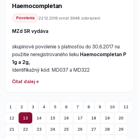
Haemocompletan
Povolenia
22.12.2016
·
ornst
·
3948 zobrazení
MZd SR vydáva
skupinové povolenie s platnosťou do 30.6.2017 na
použitie neregistrovaného lieku
Haemocompletan P
1g a 2g,
Identifikažný kód: MD037 a MD322
Čítať ďalej
1
2
3
4
5
6
7
8
9
10
11
12
13
14
15
16
17
18
19
20
21
22
23
24
25
26
27
28
29