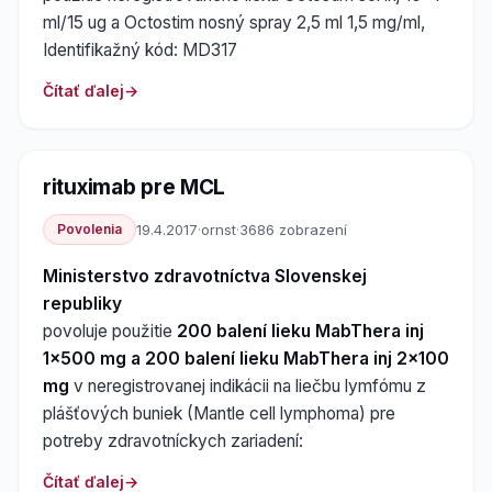
ml/15 ug a Octostim nosný spray 2,5 ml 1,5 mg/ml,
Identifikažný kód: MD317
Čítať ďalej
rituximab pre MCL
Povolenia
19.4.2017
·
ornst
·
3686 zobrazení
Ministerstvo zdravotníctva Slovenskej
republiky
povoluje použitie
200 balení lieku MabThera inj
1x500 mg a 200 balení lieku MabThera inj 2x100
mg
v neregistrovanej indikácii na liečbu lymfómu z
plášťových buniek (Mantle cell lymphoma) pre
potreby zdravotníckych zariadení:
Čítať ďalej