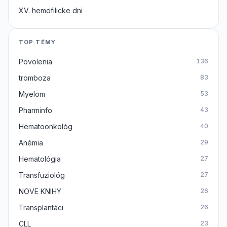
XV. hemofilicke dni
TOP TÉMY
Povolenia
136
tromboza
83
Myelom
53
Pharminfo
43
Hematoonkológ
40
Anémia
29
Hematológia
27
Transfuziológ
27
NOVE KNIHY
26
Transplantáci
26
CLL
23