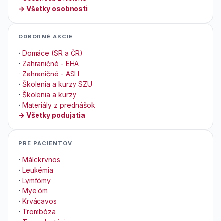
→ Všetky osobnosti
ODBORNÉ AKCIE
·
Domáce (SR a ČR)
·
Zahraničné - EHA
·
Zahraničné - ASH
·
Školenia a kurzy SZU
·
Školenia a kurzy
·
Materiály z prednášok
→ Všetky podujatia
PRE PACIENTOV
·
Málokrvnos
·
Leukémia
·
Lymfómy
·
Myelóm
·
Krvácavos
·
Trombóza