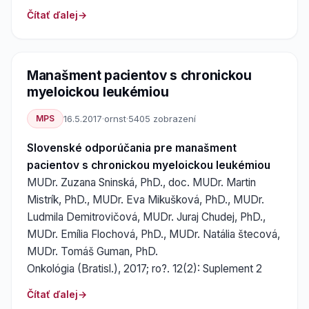
Čítať ďalej
Manašment pacientov s chronickou
myeloickou leukémiou
MPS
16.5.2017
·
ornst
·
5405 zobrazení
Slovenské odporúčania pre manašment
pacientov s chronickou myeloickou leukémiou
MUDr. Zuzana Sninská, PhD., doc. MUDr. Martin
Mistrík, PhD., MUDr. Eva Mikušková, PhD., MUDr.
Ludmila Demitrovičová, MUDr. Juraj Chudej, PhD.,
MUDr. Emília Flochová, PhD., MUDr. Natália štecová,
MUDr. Tomáš Guman, PhD.
Onkológia (Bratisl.), 2017; ro?. 12(2): Suplement 2
Čítať ďalej