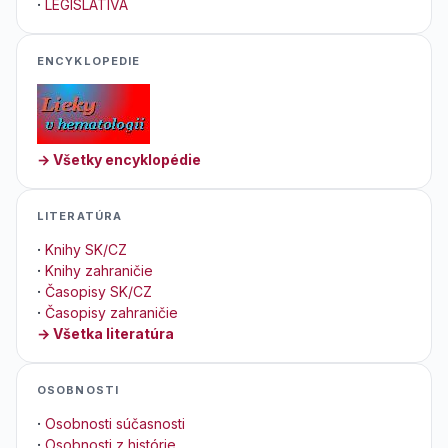
·
LEGISLATIVA
ENCYKLOPEDIE
→ Všetky encyklopédie
LITERATÚRA
·
Knihy SK/CZ
·
Knihy zahraničie
·
Časopisy SK/CZ
·
Časopisy zahraničie
→ Všetka literatúra
OSOBNOSTI
·
Osobnosti súčasnosti
·
Osobnosti z histórie