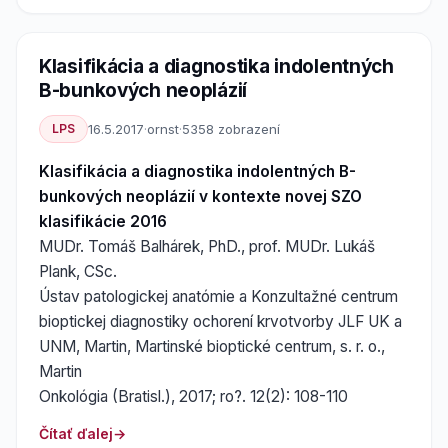
Klasifikácia a diagnostika indolentných
B-bunkových neoplázií
LPS
16.5.2017
·
ornst
·
5358 zobrazení
Klasifikácia a diagnostika indolentných B-
bunkových neoplázií v kontexte novej SZO
klasifikácie 2016
MUDr. Tomáš Balhárek, PhD., prof. MUDr. Lukáš
Plank, CSc.
Ústav patologickej anatómie a Konzultažné centrum
bioptickej diagnostiky ochorení krvotvorby JLF UK a
UNM, Martin, Martinské bioptické centrum, s. r. o.,
Martin
Onkológia (Bratisl.), 2017; ro?. 12(2): 108-110
Čítať ďalej