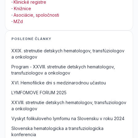
·
Klinické registre
·
Knižnice
·
Asociácie, spoločnosti
·
MZd
POSLEDNÉ ČLÁNKY
XXIX. stretnutie detskych hematologov, transfúziologov
a onkologov
Program - XXVIII. stretnutie detskych hematologov,
transfuziologov a onkologov
XVI. Hemofilicke dni s medzinarodnou učastou
LYMFOMOVE FORUM 2025
XXVIII. stretnutie detskych hematologov, transfuziologov
a onkologov
Vyskyt folikuloveho lymfomu na Slovensku v roku 2024
Slovenska hematologicka a transfuziologicka
konferencia