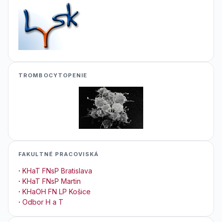
TROMBOCYTOPENIE
FAKULTNÉ PRACOVISKÁ
·
KHaT FNsP Bratislava
·
KHaT FNsP Martin
·
KHaOH FN LP Košice
·
Odbor H a T