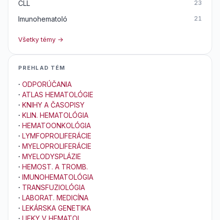
CLL
23
Imunohematoló
21
Všetky témy →
PREHLAD TÉM
·
ODPORÚČANIA
·
ATLAS HEMATOLÓGIE
·
KNIHY A ČASOPISY
·
KLIN. HEMATOLÓGIA
·
HEMATOONKOLÓGIA
·
LYMFOPROLIFERÁCIE
·
MYELOPROLIFERÁCIE
·
MYELODYSPLÁZIE
·
HEMOST. A TROMB.
·
IMUNOHEMATOLÓGIA
·
TRANSFUZIOLÓGIA
·
LABORAT. MEDICÍNA
·
LEKÁRSKA GENETIKA
·
LIEKY V HEMATOL.