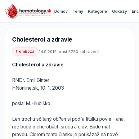
Domov
Témy
Kategórie
Odkazy
Enc
Cholesterol a zdravie
tromboza
24.9.2012
·
ornst
·
3780 zobrazení
Cholesterol a zdravie
RNDr. Emil Ginter
HNonline.sk, 10. 1. 2003
poslal M.Hrubiško
Len trochu sčítaný ob?an si podľa titulku povie - aha,
reč bude o chorobách srdca a ciev. Bude mať
pravdu. Cieľom tohto článku je poukázaž na nové