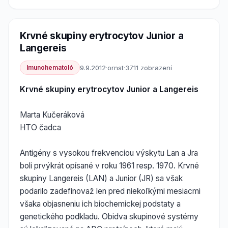
Krvné skupiny erytrocytov Junior a
Langereis
Imunohematoló
9.9.2012
·
ornst
·
3711 zobrazení
Krvné skupiny erytrocytov Junior a Langereis
Marta Kučeráková
HTO čadca
Antigény s vysokou frekvenciou výskytu Lan a Jra
boli prvýkrát opísané v roku 1961 resp. 1970. Krvné
skupiny Langereis (LAN) a Junior (JR) sa však
podarilo zadefinovaž len pred niekoľkými mesiacmi
všaka objasneniu ich biochemickej podstaty a
genetického podkladu. Obidva skupinové systémy