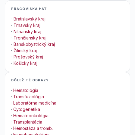
PRACOVISKÁ HAT
·
Bratislavský kraj
·
Trnavský kraj
·
Nitriansky kraj
·
Trenčiansky kraj
·
Banskobystrický kraj
·
Žilinský kraj
·
Prešovský kraj
·
Košický kraj
DÔLEŽITÉ ODKAZY
·
Hematológia
·
Transfuziológia
·
Laboratórna medicína
·
Cytogenetika
·
Hematoonkológia
·
Transplantácia
·
Hemostáza a tromb.
·
Imunohematológia