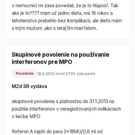
v nemocnici mi zase povedali, že je to hlúposľ. Tak
ako je to???? mám už jedno dieťa, má 16 rokov a
tehotenstvo prebehlo bez komplikácii, ale dieťa mám
s iným mužom ,ako s teraj?ím man?elom.
Skupinové povolenie na používanie
interferonov pre MPO
Povolenia
18.9.2012
·
ornst
·
2705 zobrazení
MZd SR vydáva
skupinové povolenie s platnosťou do 31.1.2013 na
použitie interferonov v neregistrovaných indikáciach
v liečbe MPO
Roferon A náplň do pera 3x18MU/0,6 ml od