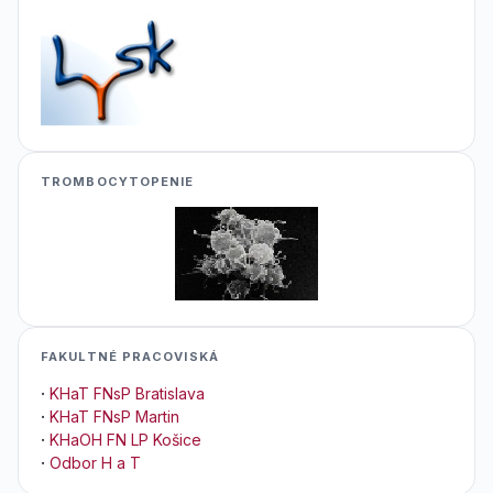
TROMBOCYTOPENIE
FAKULTNÉ PRACOVISKÁ
·
KHaT FNsP Bratislava
·
KHaT FNsP Martin
·
KHaOH FN LP Košice
·
Odbor H a T