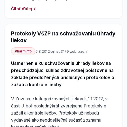
Čítať ďalej
Protokoly VšZP na schvažovaniu úhrady
liekov
Pharminfo
6.8.2012
·
ornst
·
3179 zobrazení
Usmernenie ku schvažovaniu úhrady liekov na
predchádzajúci súhlas zdravotnej poisťovne na
základe predlo?ených příslušných protokolov o
zažatí a kontrole liečby
V Zozname kategorizovaných liekov k 1.1.2012, v
časti J, boli poslednýkrát zverejnené Protokoly o
zažatí a kontrole liečby. Protokoly už nebudú
vydávané ako neoddelite?ná súčasť zoznamu