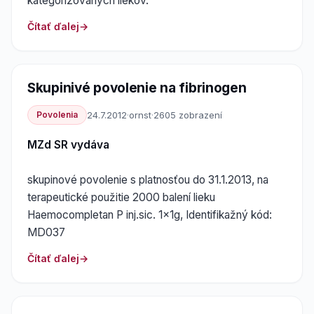
kategorizovaných liekov.
Čítať ďalej
Skupinivé povolenie na fibrinogen
Povolenia
24.7.2012
·
ornst
·
2605 zobrazení
MZd SR vydáva
skupinové povolenie s platnosťou do 31.1.2013, na
terapeutické použitie 2000 balení lieku
Haemocompletan P inj.sic. 1x1g, Identifikažný kód:
MD037
Čítať ďalej