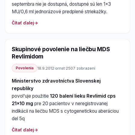
septembra nie je dostupná, dostupné sú len 1x3
MU/0,6 ml jednorázové predplené striekažky.
Čítať ďalej
Skupinové povolenie na liečbu MDS
Revlimidom
Povolenia
18.9.2012
·
ornst
·
2507 zobrazení
Ministerstvo zdravotníctva Slovenskej
republiky
povol'uje použitie
120 balení lieku Revlimid cps
21x10 mg
pre 20 pacientov v neregistrovanej
indikácii na liečbu MDS s cytogenetickou aberáciou
del 5q
Čítať ďalej