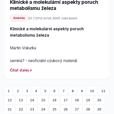
Klinické a molekulární aspekty poruch
metabolismu železa
Anémia
20.7.2012
·
ornst
·
3005 zobrazení
Klinické a molekulární aspekty poruch
metabolismu železa
Martin Vokurka
seminá? - neoficiální výukový materiál
Čítať ďalej
1
2
3
4
5
6
7
8
9
10
11
12
13
14
15
16
17
18
19
20
21
22
23
24
25
26
27
28
29