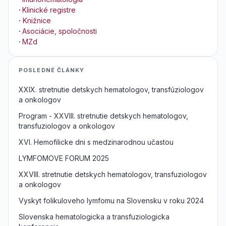
·
Klinické registre
·
Knižnice
·
Asociácie, spoločnosti
·
MZd
POSLEDNÉ ČLÁNKY
XXIX. stretnutie detskych hematologov, transfúziologov
a onkologov
Program - XXVIII. stretnutie detskych hematologov,
transfuziologov a onkologov
XVI. Hemofilicke dni s medzinarodnou učastou
LYMFOMOVE FORUM 2025
XXVIII. stretnutie detskych hematologov, transfuziologov
a onkologov
Vyskyt folikuloveho lymfomu na Slovensku v roku 2024
Slovenska hematologicka a transfuziologicka