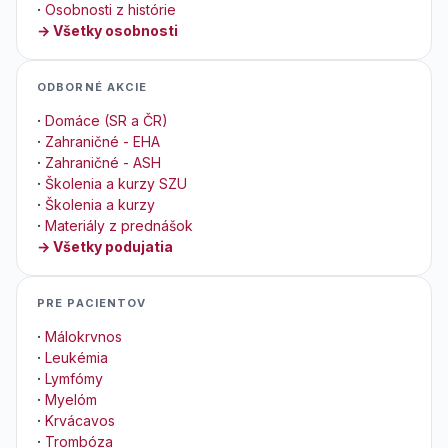
·
Osobnosti z histórie
→ Všetky osobnosti
ODBORNÉ AKCIE
·
Domáce (SR a ČR)
·
Zahraničné - EHA
·
Zahraničné - ASH
·
Školenia a kurzy SZU
·
Školenia a kurzy
·
Materiály z prednášok
→ Všetky podujatia
PRE PACIENTOV
·
Málokrvnos
·
Leukémia
·
Lymfómy
·
Myelóm
·
Krvácavos
·
Trombóza