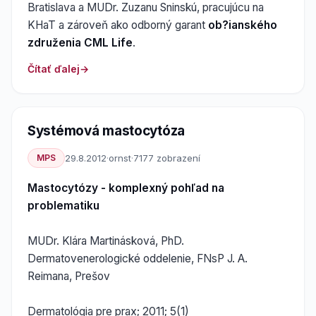
Bratislava a MUDr. Zuzanu Sninskú, pracujúcu na
KHaT a zároveň ako odborný garant
ob?ianského
združenia CML Life
.
Čítať ďalej
Systémová mastocytóza
MPS
29.8.2012
·
ornst
·
7177 zobrazení
Mastocytózy - komplexný pohľad na
problematiku
MUDr. Klára Martinásková, PhD.
Dermatovenerologické oddelenie, FNsP J. A.
Reimana, Prešov
Dermatológia pre prax; 2011; 5(1)