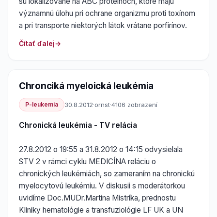
sú lokalizované na ABC proteínoch, ktoré majú
významnú úlohu pri ochrane organizmu proti toxínom
a pri transporte niektorých látok vrátane porfirínov.
Čítať ďalej
Chronciká myeloická leukémia
P-leukemia
30.8.2012
·
ornst
·
4106 zobrazení
Chronická leukémia - TV relácia
27.8.2012 o 19:55 a 31.8.2012 o 14:15 odvysielala
STV 2 v rámci cyklu MEDICÍNA reláciu o
chronických leukémiách, so zameraním na chronickú
myelocytovú leukémiu. V diskusii s moderátorkou
uvidíme Doc.MUDr.Martina Mistríka, prednostu
Kliniky hematológie a transfuziológie LF UK a UN