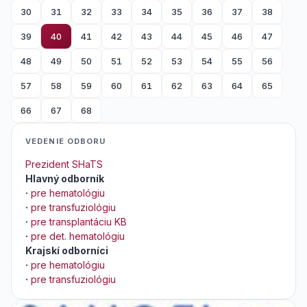
30
31
32
33
34
35
36
37
38
39
40
41
42
43
44
45
46
47
48
49
50
51
52
53
54
55
56
57
58
59
60
61
62
63
64
65
66
67
68
VEDENIE ODBORU
Prezident SHaTS
Hlavný odborník
·
pre hematológiu
·
pre transfuziológiu
·
pre transplantáciu KB
·
pre det. hematológiu
Krajskí odborníci
·
pre hematológiu
·
pre transfuziológiu