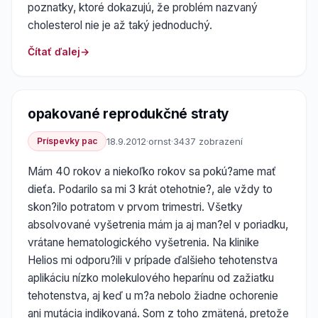
poznatky, ktoré dokazujú, že problém nazvaný
cholesterol nie je až taký jednoduchý.
Čítať ďalej
opakované reprodukčné straty
Príspevky pac
18.9.2012
·
ornst
·
3437 zobrazení
Mám 40 rokov a niekoľko rokov sa pokú?ame mať
dieťa. Podarilo sa mi 3 krát otehotnie?, ale vždy to
skon?ilo potratom v prvom trimestri. Všetky
absolvované vyšetrenia mám ja aj man?el v poriadku,
vrátane hematologického vyšetrenia. Na klinike
Helios mi odporu?ili v prípade ďalšieho tehotenstva
aplikáciu nízko molekulového heparínu od zažiatku
tehotenstva, aj keď u m?a nebolo žiadne ochorenie
ani mutácia indikovaná. Som z toho zmätená, pretože