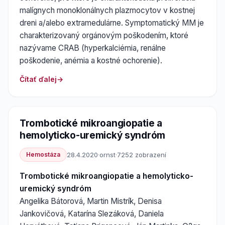
malígnych monoklonálnych plazmocytov v kostnej
dreni a/alebo extramedulárne. Symptomatický MM je
charakterizovaný orgánovým poškodením, ktoré
nazývame CRAB (hyperkalciémia, renálne
poškodenie, anémia a kostné ochorenie).
Čítať ďalej
Trombotické mikroangiopatie a
hemolyticko-uremický syndróm
Hemostáza
28.4.2020
·
ornst
·
7252 zobrazení
Trombotické mikroangiopatie a hemolyticko-
uremický syndróm
Angelika Bátorová, Martin Mistrík, Denisa
Jankovičová, Katarína Slezáková, Daniela