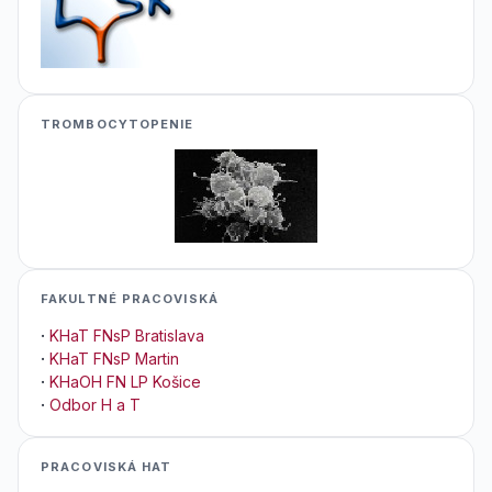
TROMBOCYTOPENIE
FAKULTNÉ PRACOVISKÁ
·
KHaT FNsP Bratislava
·
KHaT FNsP Martin
·
KHaOH FN LP Košice
·
Odbor H a T
PRACOVISKÁ HAT