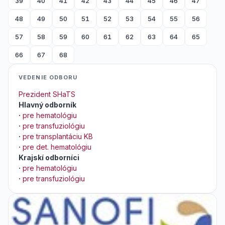
39
40
41
42
43
44
45
46
47
48
49
50
51
52
53
54
55
56
57
58
59
60
61
62
63
64
65
66
67
68
VEDENIE ODBORU
Prezident SHaTS
Hlavný odborník
·
pre hematológiu
·
pre transfuziológiu
·
pre transplantáciu KB
·
pre det. hematológiu
Krajskí odborníci
·
pre hematológiu
·
pre transfuziológiu