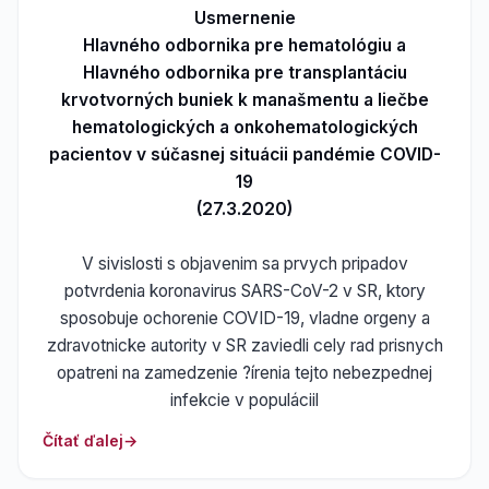
Usmernenie
Hlavného odbornika pre hematológiu a
Hlavného odbornika pre transplantáciu
krvotvorných buniek k manašmentu a liečbe
hematologických a onkohematologických
pacientov v súčasnej situácii pandémie COVID-
19
(27.3.2020)
V sivislosti s objavenim sa prvych pripadov
potvrdenia koronavirus SARS-CoV-2 v SR, ktory
sposobuje ochorenie COVID-19, vladne orgeny a
zdravotnicke autority v SR zaviedli cely rad prisnych
opatreni na zamedzenie ?írenia tejto nebezpednej
infekcie v populáciil
Čítať ďalej