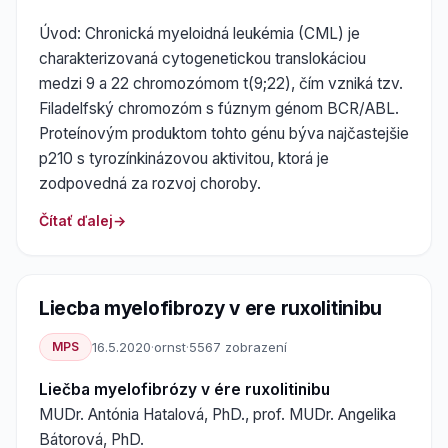
Úvod: Chronická myeloidná leukémia (CML) je
charakterizovaná cytogenetickou translokáciou
medzi 9 a 22 chromozómom t(9;22), čím vzniká tzv.
Filadelfský chromozóm s fúznym génom BCR/ABL.
Proteínovým produktom tohto génu býva najčastejšie
p210 s tyrozínkinázovou aktivitou, ktorá je
zodpovedná za rozvoj choroby.
Čítať ďalej
Liecba myelofibrozy v ere ruxolitinibu
MPS
16.5.2020
·
ornst
·
5567 zobrazení
Liečba myelofibrózy v ére ruxolitinibu
MUDr. Antónia Hatalová, PhD., prof. MUDr. Angelika
Bátorová, PhD.