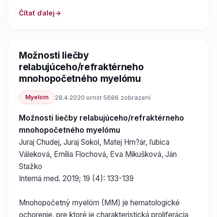
Čítať ďalej
Možnosti liečby
relabujúceho/refraktérneho
mnohopočetného myelómu
Myelom
28.4.2020
·
ornst
·
5686 zobrazení
Možnosti liečby relabujúceho/refraktérneho
mnohopočetného myelómu
Juraj Chudej, Juraj Sokol, Matej Hrn?ár, ľubica
Váleková, Emília Flochová, Eva Mikušková, Ján
Stažko
Interná med. 2019; 19 (4): 133-139
Mnohopočetný myelóm (MM) je hematologické
ochorenie, pre ktoré je charakteristická proliferácia