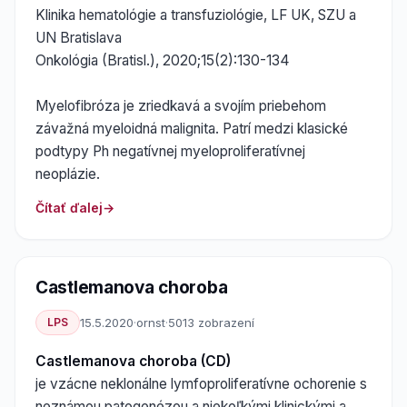
Klinika hematológie a transfuziológie, LF UK, SZU a
UN Bratislava
Onkológia (Bratisl.), 2020;15(2):130-134
Myelofibróza je zriedkavá a svojím priebehom
závažná myeloidná malignita. Patrí medzi klasické
podtypy Ph negatívnej myeloproliferatívnej
neoplázie.
Čítať ďalej
Castlemanova choroba
LPS
15.5.2020
·
ornst
·
5013 zobrazení
Castlemanova choroba (CD)
je vzácne neklonálne lymfoproliferatívne ochorenie s
neznámou patogenézou a niekoľkými klinickými a