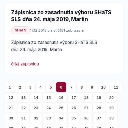
Zápisnica zo zasadnutia výboru SHaTS
SLS dňa 24. mája 2019, Martin
SHaTS
17.12.2019
·
ornst
·
6151 zobrazení
Zápisnica zo zasadnutia výboru SHaTS SLS
dňa 24. mája 2019, Martin
čítaj zápisnicu
1
2
3
4
5
6
7
8
9
10
11
12
13
14
15
16
17
18
19
20
21
22
23
24
25
26
27
28
29
30
31
32
33
34
35
36
37
38