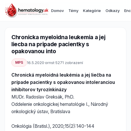
Domov
Témy
Kategórie
Odkazy
Enc
Chronicka myeloidna leukemia a jej
liecba na pripade pacientky s
opakovanou into
MPS
16.5.2020
·
ornst
·
5271 zobrazení
Chronická myeloidná leukémia a jej liečba na
prípade pacientky s opakovanou intoleranciou
inhibítorov tyrozínkinázy
MUDr. Radoslav Greksák, PhD.
Oddelenie onkologickej hematológie I., Národný
onkologický ústav, Bratislava
Onkológia (Bratisl.), 2020;15(2):140-144