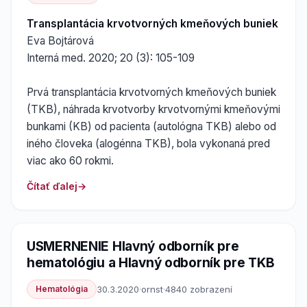
Transplantácia krvotvorných kmeňových buniek
Eva Bojtárová
Interná med. 2020; 20 (3): 105-109
Prvá transplantácia krvotvorných kmeňových buniek
(TKB), náhrada krvotvorby krvotvornými kmeňovými
bunkami (KB) od pacienta (autológna TKB) alebo od
iného človeka (alogénna TKB), bola vykonaná pred
viac ako 60 rokmi.
Čítať ďalej
USMERNENIE Hlavný odborník pre
hematológiu a Hlavný odborník pre TKB
Hematológia
30.3.2020
·
ornst
·
4840 zobrazení