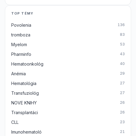
TOP TÉMY
Povolenia
136
tromboza
83
Myelom
53
Pharminfo
43
Hematoonkológ
40
Anémia
29
Hematológia
27
Transfuziológ
27
NOVE KNIHY
26
Transplantáci
26
CLL
23
Imunohematoló
21