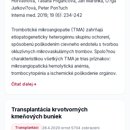
Horváthová, Tatiana Prigancová, Ján Martinka, O?ga
Jurkovi?ová, Peter Pon?uch
Interná med. 2019; 19 (6): 234-242
Trombotické mikroangiopatie (TMA) zahŕňajú
etiopatogeneticky heterogénnu skupinu ochorení,
spôsobenú poškodením cievneho endotelu s tvorbou
okluzívnych mikrovaskulárnych trombov. Spolo?nou
charakteristikou všetkých TMA je trias príznakov:
mikroangiopatická hemolytická anémia,
trombocytopénia a ischemické poškodenie orgánov.
Čítať ďalej
Transplantácia krvotvorných
kmeňových buniek
Transplantáci
28.4.2020
·
ornst
·
5704 zobrazení