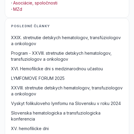
·
Asociácie, spoločnosti
·
MZd
POSLEDNÉ ČLÁNKY
XXIX. stretnutie detskych hematologov, transfúziologov
a onkologov
Program - XXVIII. stretnutie detskych hematologov,
transfuziologov a onkologov
XVI. Hemofilicke dni s medzinarodnou učastou
LYMFOMOVE FORUM 2025
XXVIII. stretnutie detskych hematologov, transfuziologov
a onkologov
Vyskyt folikuloveho lymfomu na Slovensku v roku 2024
Slovenska hematologicka a transfuziologicka
konferencia
XV. hemofilicke dni