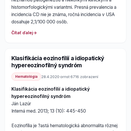
histomorfologickými variantmi. Presná prevalencia a
incidencia CD nie je známa, ročná incidencia v USA
dosahuje 2,1/100 000 osôb.
Čítať ďalej
Klasifikácia eozinofílií a idiopatický
hypereozinofilný syndróm
Hematológia
28.4.2020
·
ornst
·
6716 zobrazení
Klasifikácia eozinofílií a idiopatický
hypereozinofilný syndróm
Ján Lazúr
Interná med. 2013; 13 (10): 445-450
Eozinofília je ?astá hematologická abnormalita rôznej