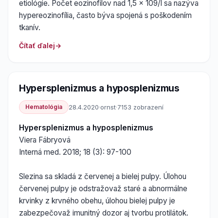
etiológie. Počet eozinofilov nad 1,5 x 109/l sa nazýva
hypereozinofília, často býva spojená s poškodením
tkanív.
Čítať ďalej
Hypersplenizmus a hyposplenizmus
Hematológia
28.4.2020
·
ornst
·
7153 zobrazení
Hypersplenizmus a hyposplenizmus
Viera Fábryová
Interná med. 2018; 18 (3): 97-100
Slezina sa skladá z červenej a bielej pulpy. Úlohou
červenej pulpy je odstražovaž staré a abnormálne
krvinky z krvného obehu, úlohou bielej pulpy je
zabezpečovaž imunitný dozor aj tvorbu protilátok.