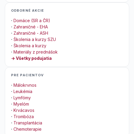
ODBORNÉ AKCIE
·
Domáce (SR a ČR)
·
Zahraničné - EHA
·
Zahraničné - ASH
·
Školenia a kurzy SZU
·
Školenia a kurzy
·
Materiály z prednášok
→ Všetky podujatia
PRE PACIENTOV
·
Málokrvnos
·
Leukémia
·
Lymfómy
·
Myelóm
·
Krvácavos
·
Trombóza
·
Transplantácia
·
Chemoterapie