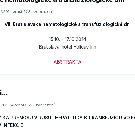
11.2014
·
ornst
·
4234 zobrazení
VII. Bratislavské hematologické a transfuziologické dni
15.10. - 17.10.2014
Bratislava, hotel Holiday Inn
ABSTRAKTA
...
.11.2014
·
ornst
·
5552 zobrazení
IZIKA PRENOSU VÍRUSU HEPATITÍDY B TRANSFÚZIOU VO
 INFEKCIE