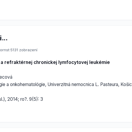
...
ornst
·
5131 zobrazení
 a refraktérnej chronickej lymfocytovej leukémie
tecová
gie a onkohematológie, Univerzitná nemocnica L. Pasteura, Koši
l.), 2014; ro?. 9(5): 3