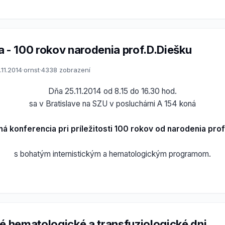
a - 100 rokov narodenia prof.D.Diešku
.11.2014
·
ornst
·
4338 zobrazení
Dňa 25.11.2014 od 8.15 do 16.30 hod.
sa v Bratislave na SZU v posluchárni A 154 koná
ná konferencia pri príležitosti 100 rokov od narodenia prof
s bohatým internistickým a hematologickým programom.
ké hematologické a transfuziologické dni