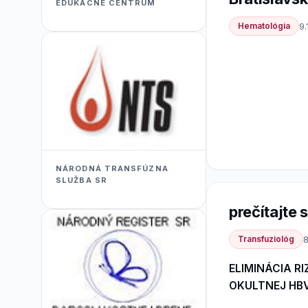
EDUKACNÉ CENTRUM
Hematológia
9.
NÁRODNÁ TRANSFÚZNA
SLUŽBA SR
prečítajte si
Transfuziológ
8
ELIMINÁCIA R
OKULTNEJ HBV