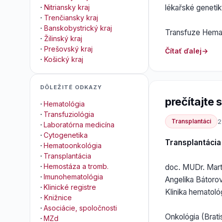
lékařské genetik
·
Nitriansky kraj
·
Trenčiansky kraj
·
Banskobystrický kraj
Transfuze Hemato
·
Žilinský kraj
·
Prešovský kraj
Čítať ďalej
·
Košický kraj
DÔLEŽITÉ ODKAZY
prečítajte si
·
Hematológia
·
Transfuziológia
Transplantáci
2
·
Laboratórna medicína
·
Cytogenetika
Transplantáci
·
Hematoonkológia
·
Transplantácia
·
Hemostáza a tromb.
doc. MUDr. Mart
·
Imunohematológia
Angelika Bátoro
·
Klinické registre
Klinika hematoló
·
Knižnice
·
Asociácie, spoločnosti
Onkológia (Brati
·
MZd