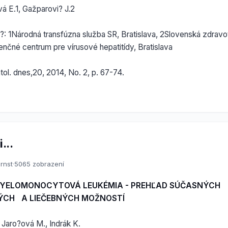
vá E.1, Gažparovi? J.2
t?: 1Národná transfúzna služba SR, Bratislava, 2Slovenská zdravot
nčné centrum pre vírusové hepatitídy, Bratislava
l. dnes,20, 2014, No. 2, p. 67-74.
...
rnst
·
5065 zobrazení
YELOMONOCYTOVÁ LEUKÉMIA - PREHĽAD SÚČASNÝCH
ÝCH A LIEČEBNÝCH MOŽNOSTÍ
, Jaro?ová M., Indrák K.