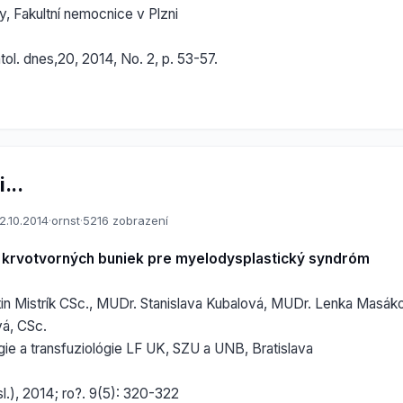
y, Fakultní nemocnice v Plzni
l. dnes,20, 2014, No. 2, p. 53-57.
...
2.10.2014
·
ornst
·
5216 zobrazení
a krvotvorných buniek pre myelodysplastický syndróm
in Mistrík CSc., MUDr. Stanislava Kubalová, MUDr. Lenka Masák
vá, CSc.
gie a transfuziológie LF UK, SZU a UNB, Bratislava
sl.), 2014; ro?. 9(5): 320-322