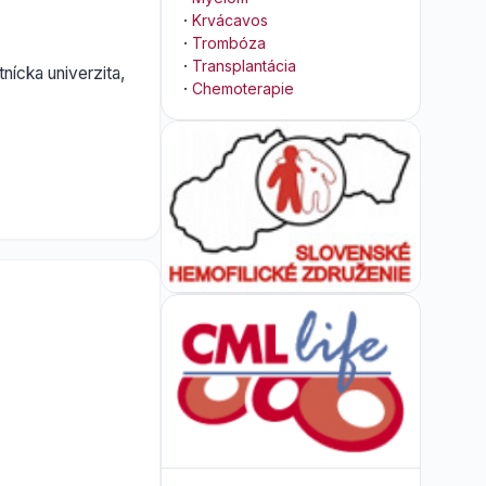
·
Krvácavos
·
Trombóza
·
Transplantácia
nícka univerzita,
·
Chemoterapie