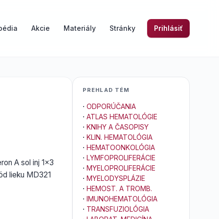
pédia
Akcie
Materiály
Stránky
Prihlásiť
PREHLAD TÉM
·
ODPORÚČANIA
·
ATLAS HEMATOLÓGIE
·
KNIHY A ČASOPISY
·
KLIN. HEMATOLÓGIA
·
HEMATOONKOLÓGIA
·
LYMFOPROLIFERÁCIE
on A sol inj 1x3
·
MYELOPROLIFERÁCIE
kód lieku MD321
·
MYELODYSPLÁZIE
·
HEMOST. A TROMB.
·
IMUNOHEMATOLÓGIA
·
TRANSFUZIOLÓGIA