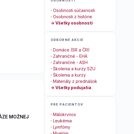
OSOBNOSTI
·
Osobnosti súčasnosti
·
Osobnosti z histórie
→ Všetky osobnosti
ODBORNÉ AKCIE
·
Domáce (SR a ČR)
·
Zahraničné - EHA
·
Zahraničné - ASH
·
Školenia a kurzy SZU
·
Školenia a kurzy
·
Materiály z prednášok
→ Všetky podujatia
PRE PACIENTOV
·
Málokrvnos
 FÁZE MOŽNEJ
·
Leukémia
·
Lymfómy
·
Myelóm