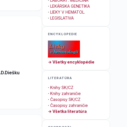
·
LABORAT. MEDICÍNA
·
LEKÁRSKA GENETIKA
·
LIEKY V HEMATOL.
·
LEGISLATIVA
ENCYKLOPEDIE
→ Všetky encyklopédie
.D.Diešku
LITERATÚRA
·
Knihy SK/CZ
·
Knihy zahraničie
·
Časopisy SK/CZ
·
Časopisy zahraničie
→ Všetka literatúra