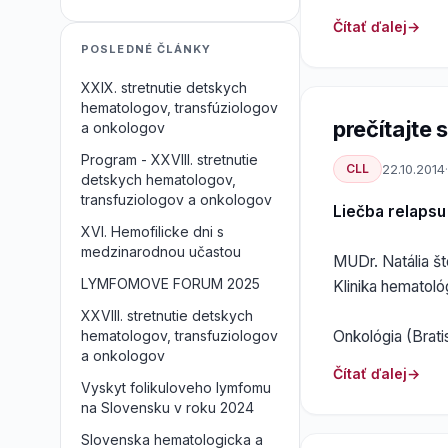
Čítať ďalej
POSLEDNÉ ČLÁNKY
XXIX. stretnutie detskych
hematologov, transfúziologov
prečítajte si
a onkologov
Program - XXVIII. stretnutie
CLL
22.10.2014
·
detskych hematologov,
transfuziologov a onkologov
Liečba relapsu
XVI. Hemofilicke dni s
medzinarodnou učastou
MUDr. Natália š
LYMFOMOVE FORUM 2025
Klinika hematoló
XXVIII. stretnutie detskych
Onkológia (Bratis
hematologov, transfuziologov
a onkologov
Čítať ďalej
Vyskyt folikuloveho lymfomu
na Slovensku v roku 2024
Slovenska hematologicka a