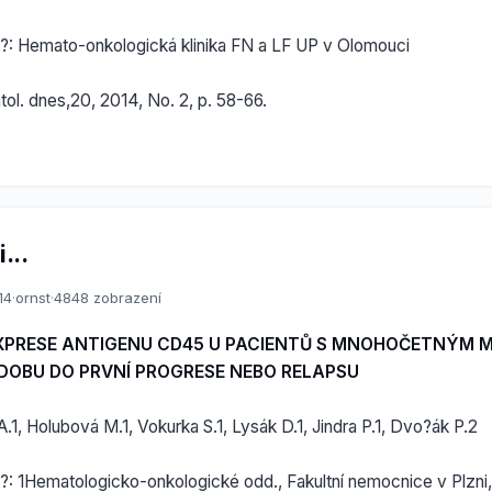
t?: Hemato-onkologická klinika FN a LF UP v Olomouci
l. dnes,20, 2014, No. 2, p. 58-66.
...
14
·
ornst
·
4848 zobrazení
XPRESE ANTIGENU CD45 U PACIENTŮ S MNOHOČETNÝM 
 DOBU DO PRVNÍ PROGRESE NEBO RELAPSU
A.1, Holubová M.1, Vokurka S.1, Lysák D.1, Jindra P.1, Dvo?ák P.2
t?: 1Hematologicko-onkologické odd., Fakultní nemocnice v Plzni