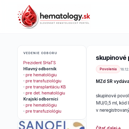
VEDENIE ODBORU
skupinové 
Prezident SHaTS
Hlavný odborník
Povolenia
16.12
·
pre hematológiu
·
pre transfuziológiu
MZd SR vydáv
·
pre transplantáciu KB
·
pre det. hematológiu
skupinové povole
Krajskí odborníci
MU/0,5 ml, kód l
·
pre hematológiu
v neregistrovan
·
pre transfuziológiu
Čítať ďalej