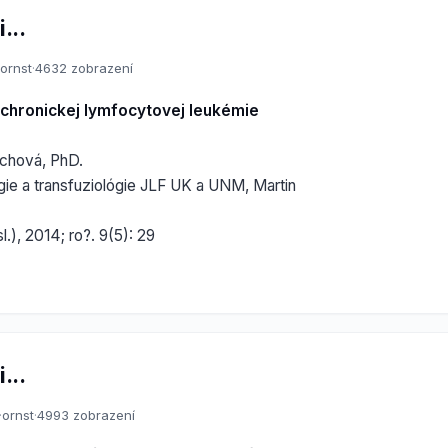
...
ornst
·
4632 zobrazení
a chronickej lymfocytovej leukémie
ochová, PhD.
gie a transfuziológie JLF UK a UNM, Martin
l.), 2014; ro?. 9(5): 29
...
·
ornst
·
4993 zobrazení