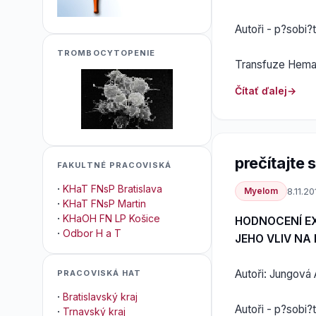
Autoři - p?sobi?
TROMBOCYTOPENIE
Transfuze Hemato
Čítať ďalej
prečítajte si
FAKULTNÉ PRACOVISKÁ
·
KHaT FNsP Bratislava
Myelom
8.11.20
·
KHaT FNsP Martin
·
KHaOH FN LP Košice
HODNOCENÍ E
·
Odbor H a T
JEHO VLIV NA
Autoři: Jungová 
PRACOVISKÁ HAT
·
Bratislavský kraj
Autoři - p?sobi?
·
Trnavský kraj