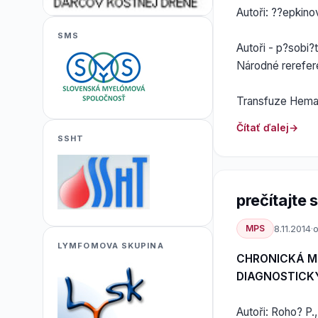
Autoři: ??epkino
SMS
Autoři - p?sobi?
Národné rerefere
Transfuze Hemato
Čítať ďalej
SSHT
prečítajte si
MPS
8.11.2014
·
o
LYMFOMOVA SKUPINA
CHRONICKÁ M
DIAGNOSTICK
Autoři: Roho? P.