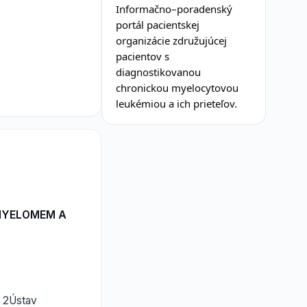
Informačno–poradenský
portál pacientskej
organizácie združujúcej
pacientov s
diagnostikovanou
chronickou myelocytovou
leukémiou a ich prieteľov.
MYELOMEM A
, 2Ústav