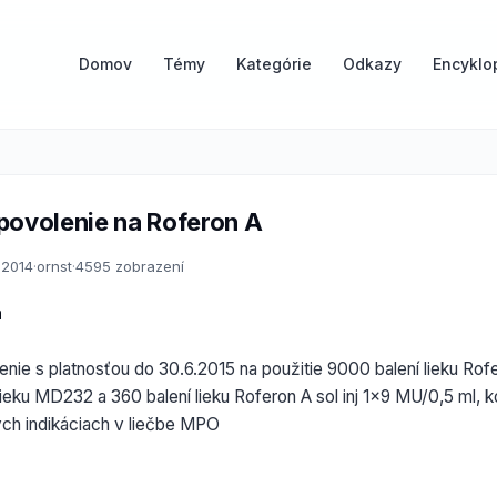
Domov
Témy
Kategórie
Odkazy
Encyklo
povolenie na Roferon A
.2014
·
ornst
·
4595 zobrazení
a
nie s platnosťou do 30.6.2015 na použitie 9000 balení lieku Rofer
ieku MD232 a 360 balení lieku Roferon A sol inj 1x9 MU/0,5 ml, 
ých indikáciach v liečbe MPO