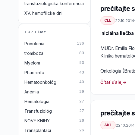
transfuziologicka konferencia
prečítajte si
XV. hemofilicke dni
CLL
22.10.2014
·
TOP TÉMY
Iniciálna liečb
Povolenia
136
MUDr. Emília Fl
tromboza
83
Klinika hematoló
Myelom
53
Onkológia (Bratis
Pharminfo
43
Čítať ďalej
Hematoonkológ
40
Anémia
29
Hematológia
27
Transfuziológ
27
prečítajte si
NOVE KNIHY
26
AKL
22.10.2014
Transplantáci
26