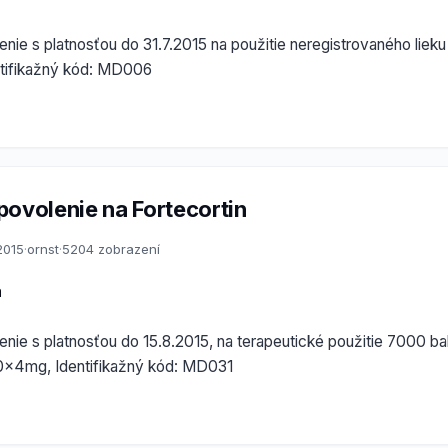
nie s platnosťou do 31.7.2015 na použitie neregistrovaného liek
tifikažný kód: MD006
povolenie na Fortecortin
2015
·
ornst
·
5204 zobrazení
a
nie s platnosťou do 15.8.2015, na terapeutické použitie 7000 bal
 20x4mg, Identifikažný kód: MD031