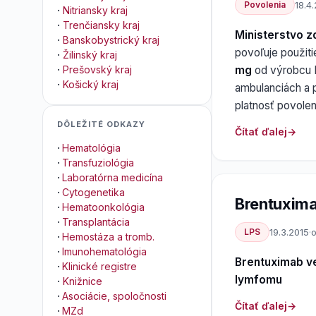
Povolenia
18.4
·
Nitriansky kraj
·
Trenčiansky kraj
Ministerstvo z
·
Banskobystrický kraj
povoľuje použit
·
Žilinský kraj
mg
od výrobcu 
·
Prešovský kraj
·
Košický kraj
ambulanciách a 
platnosť povole
DÔLEŽITÉ ODKAZY
Čítať ďalej
·
Hematológia
·
Transfuziológia
·
Laboratórna medicína
·
Cytogenetika
Brentuxima
·
Hematoonkológia
·
Transplantácia
LPS
19.3.2015
·
o
·
Hemostáza a tromb.
·
Imunohematológia
Brentuximab v
·
Klinické registre
lymfomu
·
Knižnice
·
Asociácie, spoločnosti
Čítať ďalej
·
MZd