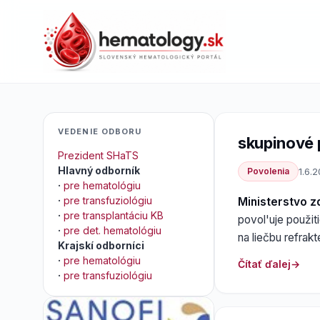
VEDENIE ODBORU
skupinové 
Prezident SHaTS
Hlavný odborník
Povolenia
1.6.2
·
pre hematológiu
·
pre transfuziológiu
Ministerstvo z
·
pre transplantáciu KB
povol'uje použit
·
pre det. hematológiu
na liečbu refrak
Krajskí odborníci
·
pre hematológiu
Čítať ďalej
·
pre transfuziológiu