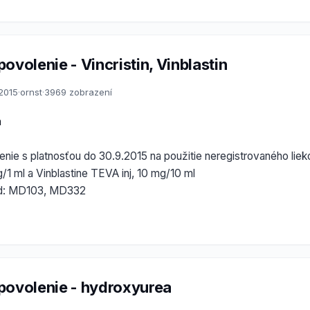
ovolenie - Vincristin, Vinblastin
.2015
·
ornst
·
3969 zobrazení
a
nie s platnosťou do 30.9.2015 na použitie neregistrovaného lieko
g/1 ml a Vinblastine TEVA inj, 10 mg/10 ml
kód: MD103, MD332
povolenie - hydroxyurea