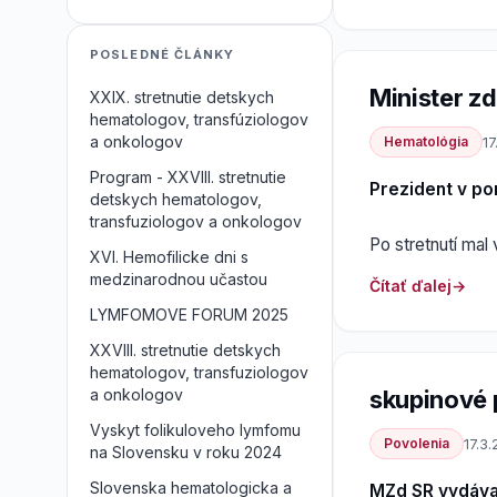
POSLEDNÉ ČLÁNKY
Minister zd
XXIX. stretnutie detskych
hematologov, transfúziologov
a onkologov
Hematológia
17
Program - XXVIII. stretnutie
Prezident v pon
detskych hematologov,
transfuziologov a onkologov
Po stretnutí mal
XVI. Hemofilicke dni s
medzinarodnou učastou
Čítať ďalej
LYMFOMOVE FORUM 2025
XXVIII. stretnutie detskych
hematologov, transfuziologov
skupinové 
a onkologov
Vyskyt folikuloveho lymfomu
Povolenia
17.3.
na Slovensku v roku 2024
Slovenska hematologicka a
MZd SR vydáv