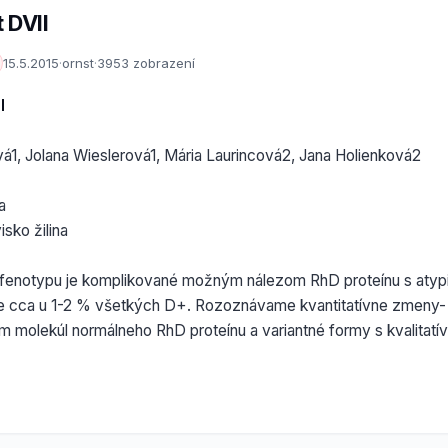
 DVII
15.5.2015
·
ornst
·
3953 zobrazení
I
á1, Jolana Wieslerová1, Mária Laurincová2, Jana Holienková2
a
sko žilina
fenotypu je komplikované možným nálezom RhD proteínu s atyp
e cca u 1-2 % všetkých D+. Rozoznávame kvantitatívne zmeny-
 molekúl normálneho RhD proteínu a variantné formy s kvalitatí