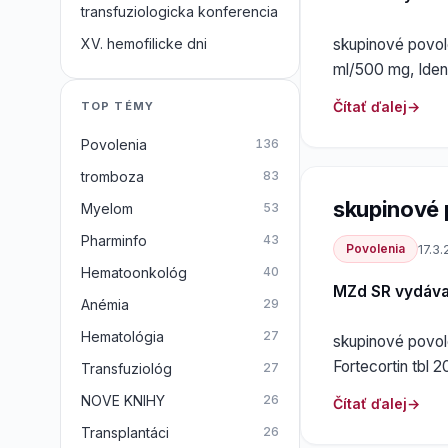
transfuziologicka konferencia
skupinové povole
XV. hemofilicke dni
ml/500 mg, Iden
Čítať ďalej
TOP TÉMY
Povolenia
136
tromboza
83
skupinové 
Myelom
53
Pharminfo
43
Povolenia
17.3.
Hematoonkológ
40
MZd SR vydáv
Anémia
29
Hematológia
27
skupinové povole
Fortecortin tbl
Transfuziológ
27
NOVE KNIHY
26
Čítať ďalej
Transplantáci
26