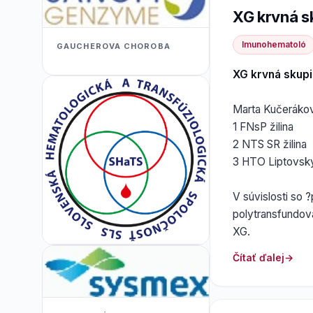
XG krvná s
Imunohematoló
GAUCHEROVA CHOROBA
XG krvná skup
Marta Kučerákov
1 FNsP žilina
2 NTS SR žilina
3 HTO Liptovský
V súvislosti so ?
polytransfundov
XG.
Čítať ďalej