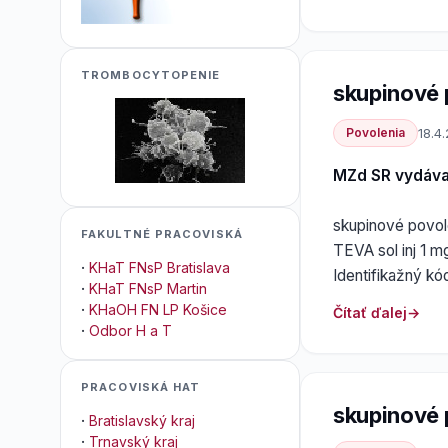
TROMBOCYTOPENIE
skupinové p
Povolenia
18.4
MZd SR vydáv
skupinové povole
FAKULTNÉ PRACOVISKÁ
TEVA sol inj 1 m
·
KHaT FNsP Bratislava
Identifikažný 
·
KHaT FNsP Martin
·
KHaOH FN LP Košice
Čítať ďalej
·
Odbor H a T
PRACOVISKÁ HAT
skupinové 
·
Bratislavský kraj
·
Trnavský kraj