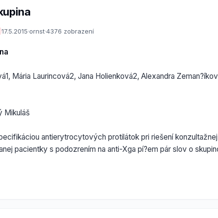
kupina
17.5.2015
·
ornst
·
4376 zobrazení
ina
á1, Mária Laurincová2, Jana Holienková2, Alexandra Zeman?íko
 Mikuláš
pecifikáciou antierytrocytových protilátok pri riešení konzultažne
anej pacientky s podozrením na anti-Xga pí?em pár slov o skup