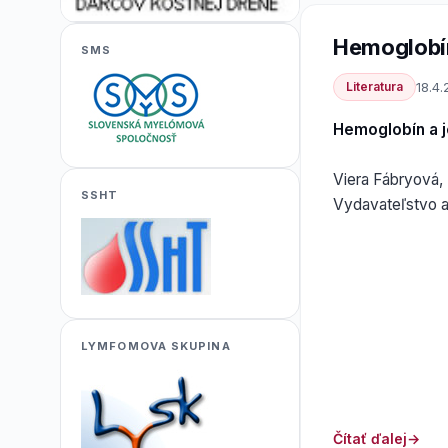
Hemoglobín
SMS
Literatura
18.4.
Hemoglobín a 
Viera Fábryová,
SSHT
Vydavateľstvo a-
LYMFOMOVA SKUPINA
Čítať ďalej