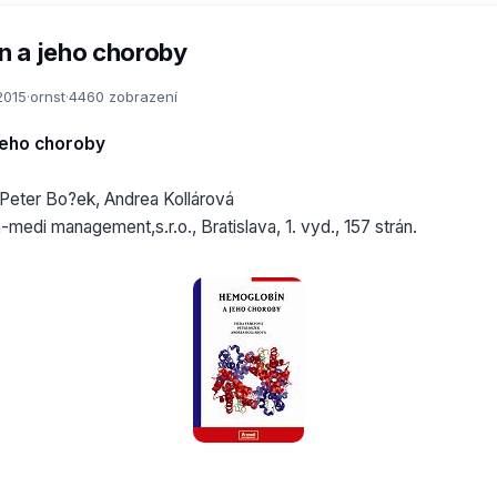
 a jeho choroby
2015
·
ornst
·
4460 zobrazení
jeho choroby
 Peter Bo?ek, Andrea Kollárová
medi management,s.r.o., Bratislava, 1. vyd., 157 strán.