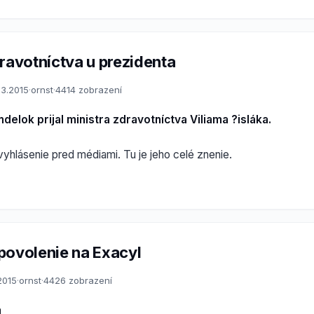
ravotníctva u prezidenta
.3.2015
·
ornst
·
4414 zobrazení
delok prijal ministra zdravotníctva Viliama ?isláka.
 vyhlásenie pred médiami. Tu je jeho celé znenie.
povolenie na Exacyl
2015
·
ornst
·
4426 zobrazení
a