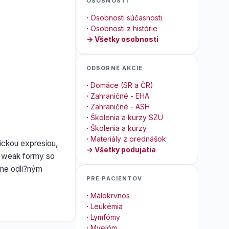
OSOBNOSTI
·
Osobnosti súčasnosti
·
Osobnosti z histórie
→ Všetky osobnosti
ODBORNÉ AKCIE
·
Domáce (SR a ČR)
·
Zahraničné - EHA
·
Zahraničné - ASH
·
Školenia a kurzy SZU
·
Školenia a kurzy
·
Materiály z prednášok
ickou expresiou,
→ Všetky podujatia
 weak formy so
vne odli?ným
PRE PACIENTOV
·
Málokrvnos
·
Leukémia
·
Lymfómy
·
Myelóm