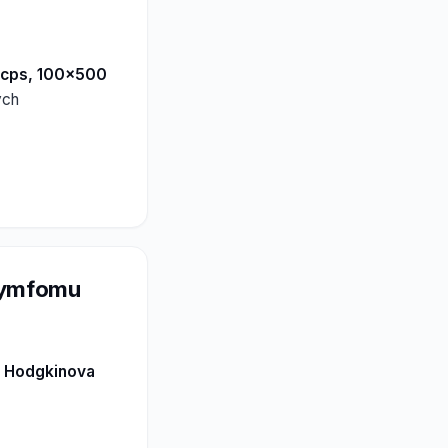
 cps, 100x500
ých
 lymfomu
o Hodgkinova