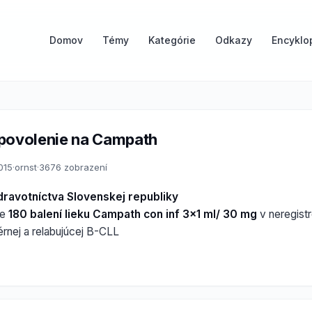
Domov
Témy
Kategórie
Odkazy
Encyklo
povolenie na Campath
015
·
ornst
·
3676 zobrazení
dravotníctva Slovenskej republiky
ie
180 balení lieku Campath con inf 3x1 ml/ 30 mg
v neregistr
térnej a relabujúcej B-CLL