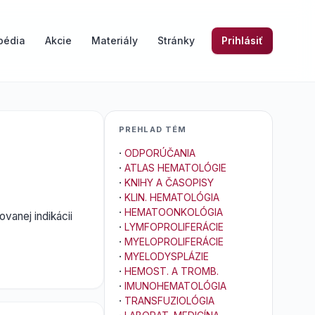
pédia
Akcie
Materiály
Stránky
Prihlásiť
PREHLAD TÉM
·
ODPORÚČANIA
·
ATLAS HEMATOLÓGIE
·
KNIHY A ČASOPISY
·
KLIN. HEMATOLÓGIA
·
HEMATOONKOLÓGIA
ovanej indikácii
·
LYMFOPROLIFERÁCIE
·
MYELOPROLIFERÁCIE
·
MYELODYSPLÁZIE
·
HEMOST. A TROMB.
·
IMUNOHEMATOLÓGIA
·
TRANSFUZIOLÓGIA