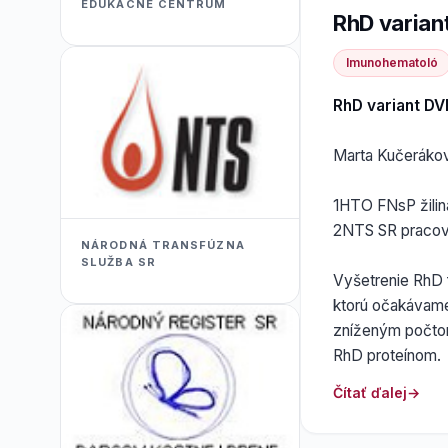
EDUKACNÉ CENTRUM
RhD variant
Imunohematoló
RhD variant DVI
Marta Kučerákov
1HTO FNsP žilin
2NTS SR pracovi
NÁRODNÁ TRANSFÚZNA
SLUŽBA SR
Vyšetrenie RhD 
ktorú očakávam
zníženým počtom
RhD proteínom.
Čítať ďalej