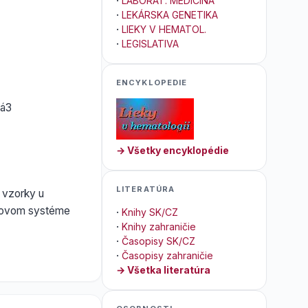
·
LABORAT. MEDICÍNA
·
LEKÁRSKA GENETIKA
·
LIEKY V HEMATOL.
·
LEGISLATIVA
ENCYKLOPEDIE
vá3
→ Všetky encyklopédie
LITERATÚRA
j vzorky u
inovom systéme
·
Knihy SK/CZ
·
Knihy zahraničie
·
Časopisy SK/CZ
·
Časopisy zahraničie
→ Všetka literatúra