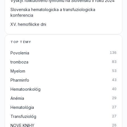
Vyskyt folikuloveho lymfomu na Slovensku v roku 2024
Slovenska hematologicka a transfuziologicka
konferencia
XV. hemofilicke dni
TOP TÉMY
Povolenia
136
tromboza
83
Myelom
53
Pharminfo
43
Hematoonkológ
40
Anémia
29
Hematológia
27
Transfuziológ
27
NOVE KNIHY
26