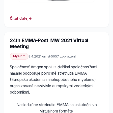
Čítať ďalej
24th EMMA-Post IMW 2021 Virtual
Meeting
Myelom
9.4.2021
·
ornst
·
5057 zobrazení
Spoločnosť Amgen spolu s ďalšími spoločnos?ami
našalej podporuje polro?né stretnutia EMMA
(Európska akadémia mnohopočetného myelómu)
organizované nezávisle európskymi vedeckými
odborníkmi.
Nasledujúce stretnutie EMMA sa uskutoční vo
virtuálnom formáte