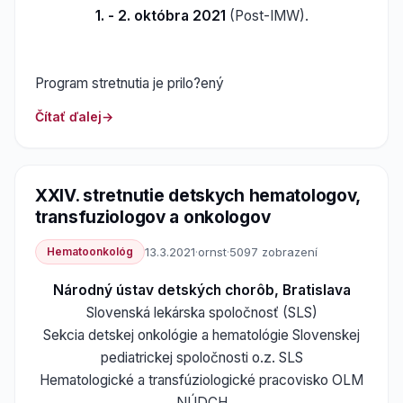
1. - 2. októbra 2021
(Post-IMW).
Program stretnutia je prilo?ený
Čítať ďalej
XXIV. stretnutie detskych hematologov,
transfuziologov a onkologov
Hematoonkológ
13.3.2021
·
ornst
·
5097 zobrazení
Národný ústav detských chorôb, Bratislava
Slovenská lekárska spoločnosť (SLS)
Sekcia detskej onkológie a hematológie Slovenskej
pediatrickej spoločnosti o.z. SLS
Hematologické a transfúziologické pracovisko OLM
NÚDCH