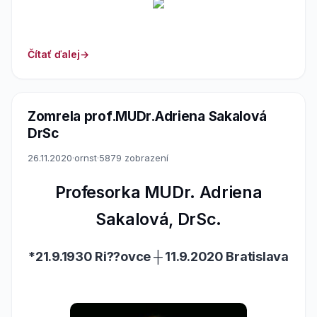
Čítať ďalej
Zomrela prof.MUDr.Adriena Sakalová
DrSc
26.11.2020
·
ornst
·
5879 zobrazení
Profesorka MUDr. Adriena
Sakalová, DrSc.
*21.9.1930 Ri??ovce ┼ 11.9.2020 Bratislava