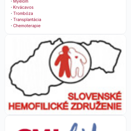
·
Myelóm
·
Krvácavos
·
Trombóza
·
Transplantácia
·
Chemoterapie