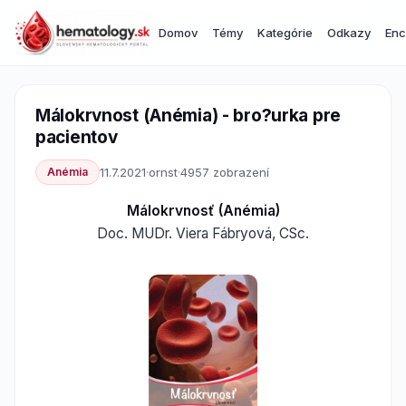
Domov
Témy
Kategórie
Odkazy
Enc
Málokrvnost (Anémia) - bro?urka pre
pacientov
Anémia
11.7.2021
·
ornst
·
4957 zobrazení
Málokrvnosť (Anémia)
Doc. MUDr. Viera Fábryová, CSc.