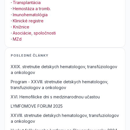
·
Transplantácia
·
Hemostáza a tromb.
·
Imunohematológia
·
Klinické registre
·
Knižnice
·
Asociácie, spoločnosti
·
MZd
POSLEDNÉ ČLÁNKY
XXIX. stretnutie detskych hematologov, transfúziologov
a onkologov
Program - XXVIII. stretnutie detskych hematologov,
transfuziologov a onkologov
XVI. Hemofilicke dni s medzinarodnou učastou
LYMFOMOVE FORUM 2025
XXVIII. stretnutie detskych hematologov, transfuziologov
a onkologov