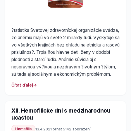
?tatistika Svetovej zdravotníckej organizácie uvádza,
že anémiu majú vo svete 2 miliardy ľudí. Vyskytuje sa
vo všetkých krajinách bez ohľadu na etnickú a rasovú
príslušnos?. Trpia ňou hlavne deti, ženy v období
plodnosti a starší ľudia. Anémie súvisia aj s
nesprávnou vý?ivou a nezdravým ?ivotným ?týlom,
sú teda aj sociálnym a ekonomickým problémom.
Čítať ďalej
XII. Hemofilicke dni s medzinarodnou
ucastou
Hemofília
13.4.2021
·
ornst
·
5142 zobrazení