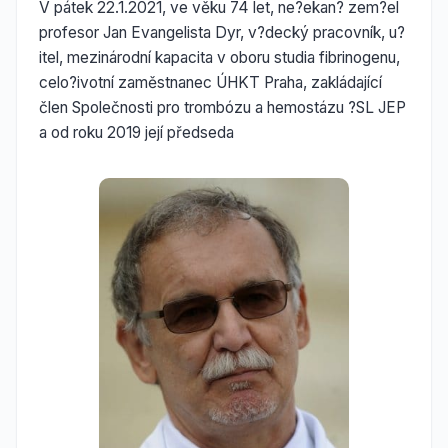
V pátek 22.1.2021, ve věku 74 let, ne?ekan? zem?el
profesor Jan Evangelista Dyr, v?decký pracovník, u?
itel, mezinárodní kapacita v oboru studia fibrinogenu,
celo?ivotní zaměstnanec ÚHKT Praha, zakládající
člen Společnosti pro trombózu a hemostázu ?SL JEP
a od roku 2019 její předseda