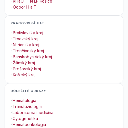
·
KHaOH FN LP Košice
·
Odbor H a T
PRACOVISKÁ HAT
·
Bratislavský kraj
·
Trnavský kraj
·
Nitriansky kraj
·
Trenčiansky kraj
·
Banskobystrický kraj
·
Žilinský kraj
·
Prešovský kraj
·
Košický kraj
DÔLEŽITÉ ODKAZY
·
Hematológia
·
Transfuziológia
·
Laboratórna medicína
·
Cytogenetika
·
Hematoonkológia