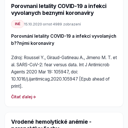
Porovnani letality COVID-19 a infekci
vyvolanych beznymi koronaviry
INÉ
15.10.2020
·
ornst
·
4989 zobrazení
Porovnání letality COVID-19 a infekcí vyvolaných
b??nými koronaviry
Zdroj: Roussel Y., Giraud-Gatineau A., Jimeno M. T. et
al. SARS-CoV-2: fear versus data. Int J Antimicrob
Agents 2020 Mar 19: 105947, doi:
10.1016/j.ijantimicag.2020.105947 [Epub ahead of
print].
Čítať ďalej
Vrodené hemolytické anémie -