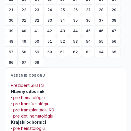
21
22
23
24
25
26
27
28
29
30
31
32
33
34
35
36
37
38
39
40
41
42
43
44
45
46
47
48
49
50
51
52
53
54
55
56
57
58
59
60
61
62
63
64
65
66
67
68
VEDENIE ODBORU
Prezident SHaTS
Hlavný odborník
·
pre hematológiu
·
pre transfuziológiu
·
pre transplantáciu KB
·
pre det. hematológiu
Krajskí odborníci
·
pre hematológiu