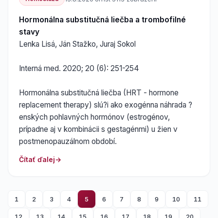
Hormonálna substitučná liečba a trombofilné
stavy
Lenka Lisá, Ján Stažko, Juraj Sokol
Interná med. 2020; 20 (6): 251-254
Hormonálna substitučná liečba (HRT - hormone
replacement therapy) slú?i ako exogénna náhrada ?
enských pohlavných hormónov (estrogénov,
prípadne aj v kombinácii s gestagénmi) u žien v
postmenopauzálnom období.
Čítať ďalej
1
2
3
4
5
6
7
8
9
10
11
12
13
14
15
16
17
18
19
20