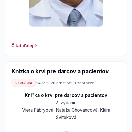
Čítať ďalej
Knizka o krvi pre darcov a pacientov
Literatura
24.12.2020
·
ornst
·
5598 zobrazení
Kni?ka o krvi pre darcov a pacientov
2. vydanie
Viera Fábryová, Nataža Chovancová, Klára
Sviteková