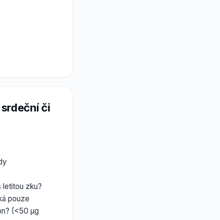
srdeční či
dy
 letitou zku?
ýká pouze
mon? (<50 µg