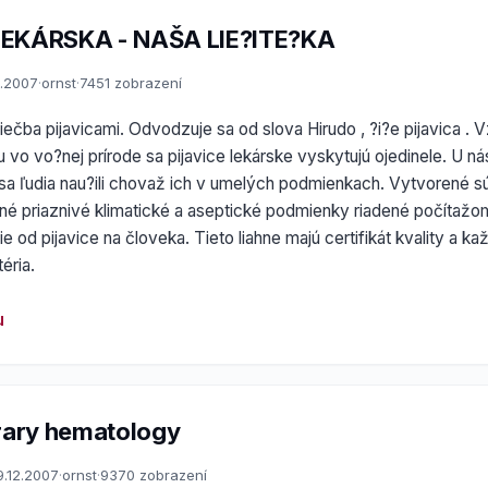
LEKÁRSKA - NAŠA LIE?ITE?KA
2.2007
·
ornst
·
7451 zobrazení
 liečba pijavicami. Odvodzuje sa od slova Hirudo , ?i?e pijavica .
 vo vo?nej prírode sa pijavice lekárske vyskytujú ojedinele. U 
sa ľudia nau?ili chovaž ich v umelých podmienkach. Vytvorené sú
ené priaznivé klimatické a aseptické podmienky riadené počítaž
e od pijavice na človeka. Tieto liahne majú certifikát kvality a ka
téria.
u
ary hematology
9.12.2007
·
ornst
·
9370 zobrazení