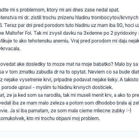
adte mi s problemom, ktory mi ani dnes zase nedal spat.
tenstva mi dr. zistili trochu znizenu hladinu trombocytov/krvnych
6. Teraz par dni pred porodom tuto hladinu uz mam iba 90, hoci 
me Maltofer Fol. Tak mi zvysil davku na 3xdenne po 2 pyridoxiny
tikuje to ako tehotensku anemiu. Vraj pred porodom mi daju nejak
krvacala.
 povedat ake dosledky to moze mat na moje babatko? Malo by 
 sa v tom zmatku zabudla dr na to opytat. Neviem co sa bude diat
z nejake vysetrenie krvi, pripadne podavat nejake lieky. A takisto
o porode upravi - myslim tu hladinu krvnych dosticiek.
, ze ja ked som sa narodila, tak mi museli menit krv, a ako to pr
edali iba ze mam malo zeleza a potom som dlhodobo brala aj z
evie. Ja si iba pamatam, ze som mala cierne mliecne zubky :-)
mukolvek, kto mi trochu objasni moj problem.