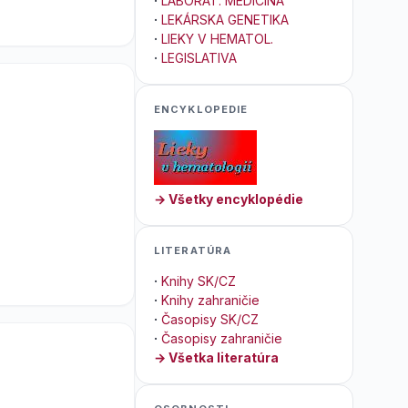
·
LABORAT. MEDICÍNA
·
LEKÁRSKA GENETIKA
·
LIEKY V HEMATOL.
·
LEGISLATIVA
ENCYKLOPEDIE
→ Všetky encyklopédie
LITERATÚRA
·
Knihy SK/CZ
·
Knihy zahraničie
·
Časopisy SK/CZ
·
Časopisy zahraničie
→ Všetka literatúra