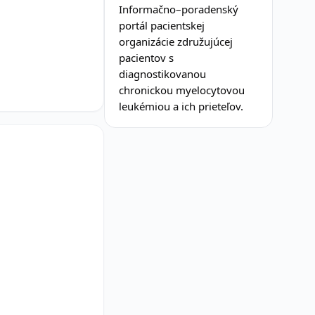
Informačno–poradenský
portál pacientskej
organizácie združujúcej
pacientov s
diagnostikovanou
chronickou myelocytovou
leukémiou a ich prieteľov.