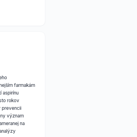
jeho
anejším farmakám
í aspirínu
sto rokov
 prevencii
ívny význam
zameranej na
analýzy