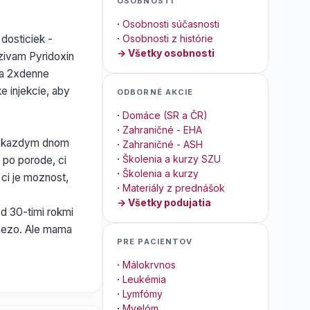
OSOBNOSTI
·
Osobnosti súčasnosti
 dosticiek -
·
Osobnosti z histórie
→ Všetky osobnosti
uzivam Pyridoxin
 a 2xdenne
e injekcie, aby
ODBORNÉ AKCIE
·
Domáce (SR a ČR)
·
Zahraničné - EHA
sa kazdym dnom
·
Zahraničné - ASH
·
Školenia a kurzy SZU
 po porode, ci
·
Školenia a kurzy
 ci je moznost,
·
Materiály z prednášok
→ Všetky podujatia
ed 30-timi rokmi
elezo. Ale mama
PRE PACIENTOV
·
Málokrvnos
·
Leukémia
·
Lymfómy
·
Myelóm