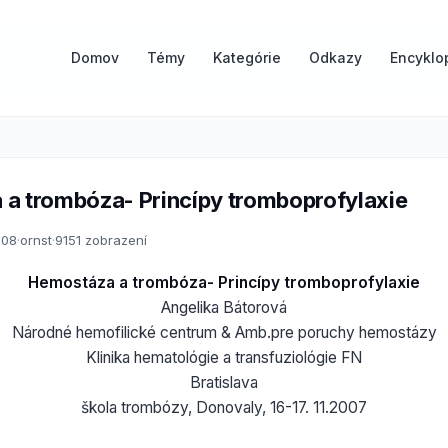
Domov
Témy
Kategórie
Odkazy
Encyklo
a trombóza- Princípy tromboprofylaxie
008
·
ornst
·
9151 zobrazení
Hemostáza a trombóza- Princípy tromboprofylaxie
Angelika Bátorová
Národné hemofilické centrum & Amb.pre poruchy hemostázy
Klinika hematológie a transfuziológie FN
Bratislava
škola trombózy, Donovaly, 16-17. 11.2007