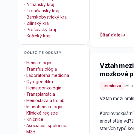
·
Nitriansky kraj
·
Trenčiansky kraj
·
Banskobystrický kraj
·
Žilinský kraj
·
Prešovský kraj
Čítať ďalej
·
Košický kraj
DÔLEŽITÉ ODKAZY
·
Hematológia
Vztah mezi
·
Transfuziológia
mozkové p
·
Laboratórna medicína
·
Cytogenetika
tromboza
25.1
·
Hematoonkológia
·
Transplantácia
Vztah mezi orál
·
Hemostáza a tromb.
·
Imunohematológia
·
Klinické registre
Kardiovaskulární
·
Knižnice
enost stále vd?
·
Asociácie, spoločnosti
starších typů ko
·
MZd