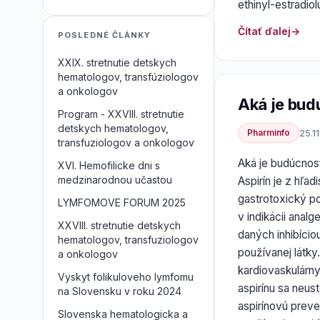
ethinyl-estradiol
Čítať ďalej
POSLEDNÉ ČLÁNKY
XXIX. stretnutie detskych
hematologov, transfúziologov
a onkologov
Aká je bud
Program - XXVIII. stretnutie
detskych hematologov,
Pharminfo
25.1
transfuziologov a onkologov
Aká je budúcnosť
XVI. Hemofilicke dni s
medzinarodnou učastou
Aspirín je z hľad
gastrotoxický p
LYMFOMOVE FORUM 2025
v indikácii analg
XXVIII. stretnutie detskych
daných inhibício
hematologov, transfuziologov
používanej látky
a onkologov
kardiovaskulárn
Vyskyt folikuloveho lymfomu
aspirínu sa neu
na Slovensku v roku 2024
aspirínovú prev
Slovenska hematologicka a