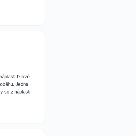
áplasti t?lové
 oběhu. Jedna
y se z náplasti