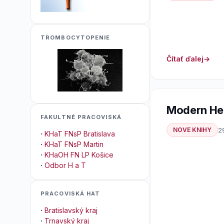
TROMBOCYTOPENIE
Čítať ďalej
Modern He
FAKULTNÉ PRACOVISKÁ
NOVE KNIHY
2
·
KHaT FNsP Bratislava
·
KHaT FNsP Martin
·
KHaOH FN LP Košice
·
Odbor H a T
PRACOVISKÁ HAT
·
Bratislavský kraj
·
Trnavský kraj