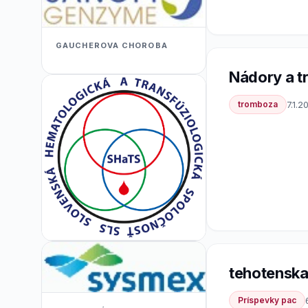
GAUCHEROVA CHOROBA
Nádory a 
tromboza
7.1.2
tehotensk
Príspevky pac