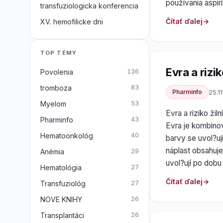
používania aspir
transfuziologicka konferencia
Čítať ďalej
XV. hemofilicke dni
TOP TÉMY
Evra a rizi
Povolenia
136
tromboza
83
Pharminfo
25.1
Myelom
53
Evra a riziko ži
Pharminfo
43
Evra je kombinov
Hematoonkológ
40
barvy se uvol?u
náplast obsahuje
Anémia
29
uvol?ují po dobu
Hematológia
27
Čítať ďalej
Transfuziológ
27
NOVE KNIHY
26
Transplantáci
26