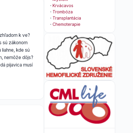
·
Krvácavos
·
Trombóza
·
Transplantácia
·
Chemoterapie
 Vzhľadom k ve?
nás sú zákonom
 liahne, kde sú
om, nemôže dôjs?
ždá pijavica musí