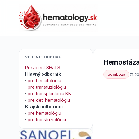
VEDENIE ODBORU
Hemostáza 
Prezident SHaTS
Hlavný odborník
tromboza
7.1.2
·
pre hematológiu
·
pre transfuziológiu
·
pre transplantáciu KB
·
pre det. hematológiu
Krajskí odborníci
·
pre hematológiu
·
pre transfuziológiu