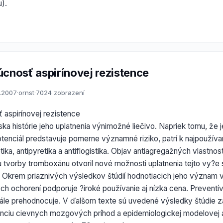
u).
úcnosť aspirínovej rezistence
1.2007
·
ornst
·
7024 zobrazení
 aspirínovej rezistence
iska histórie jeho uplatnenia výnimožné liečivo. Napriek tomu, že 
otenciál predstavuje pomerne významné riziko, patrí k najpoužív
etika, antipyretika a antiflogistika. Objav antiagregažných vlastnost
u tvorby tromboxánu otvoril nové možnosti uplatnenia tejto vy?e 
. Okrem priaznivých výsledkov štúdií hodnotiacich jeho význam v
ych ochorení podporuje ?iroké používanie aj nízka cena. Prevent
stále prehodnocuje. V ďalšom texte sú uvedené výsledky štúdie 
enciu cievnych mozgových príhod a epidemiologickej modelovej 