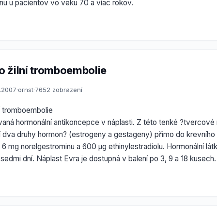
ínu u pacientov vo veku 70 a viac rokov.
ko žilní tromboembolie
1.2007
·
ornst
·
7652 zobrazení
lní tromboembolie
aná hormonální antikoncepce v náplasti. Z této tenké ?tvercové n
jí dva druhy hormon? (estrogeny a gestageny) přímo do krevního
 6 mg norelgestrominu a 600 µg ethinylestradiolu. Hormonální látk
 sedmi dní. Náplast Evra je dostupná v balení po 3, 9 a 18 kusech.