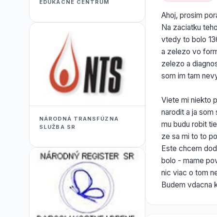
EDUKACNÉ CENTRUM
Ahoj, prosim por
Na zaciatku teho
vtedy to bolo 13
a zelezo vo for
zelezo a diagnos
som im tam nevy
Viete mi niekto
narodit a ja som
NÁRODNÁ TRANSFÚZNA
mu budu robit tie
SLUŽBA SR
ze sa mi to to p
Este chcem dodat
bolo - mame pov
nic viac o tom n
Budem vdacna ko