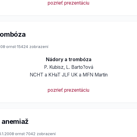
pozrieť prezentáciu
trombóza
008
·
ornst
·
15424 zobrazení
Nádory a trombóza
P. Kubisz, L. Barto?ová
NCHT a KHaT JLF UK a MFN Martin
pozrieť prezentáciu
a anemiaž
6.1.2008
·
ornst
·
7042 zobrazení