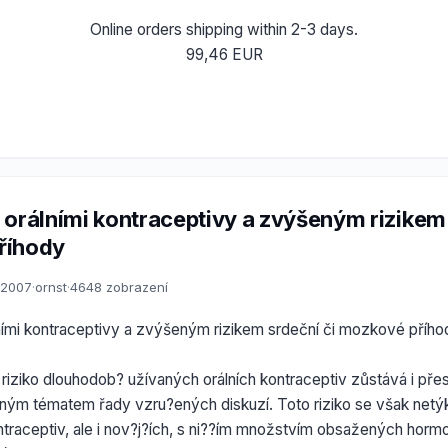
Online orders shipping within 2-3 days.
99,46 EUR
 orálními kontraceptivy a zvýšeným rizikem 
říhody
1.2007
·
ornst
·
4648 zobrazení
ními kontraceptivy a zvýšeným rizikem srdeční či mozkové přího
 riziko dlouhodob? užívaných orálních kontraceptiv zůstává i přes
?ným tématem řady vzru?ených diskuzí. Toto riziko se však net
ntraceptiv, ale i nov?j?ích, s ni??ím množstvím obsažených hor