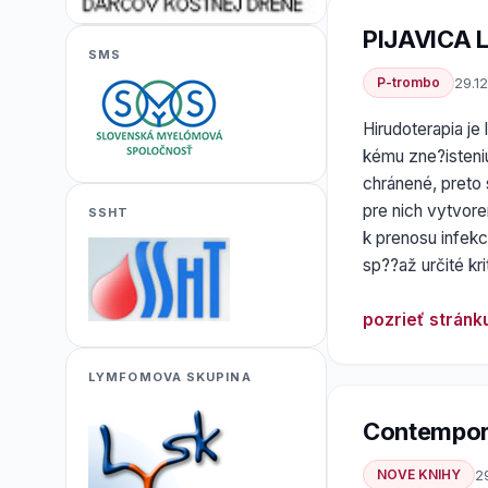
PIJAVICA 
SMS
P-trombo
29.1
Hirudoterapia je
kému zne?isteniu
chránené, preto 
pre nich vytvor
SSHT
k prenosu infekci
sp??až určité kri
pozrieť stránk
LYMFOMOVA SKUPINA
Contempor
NOVE KNIHY
2